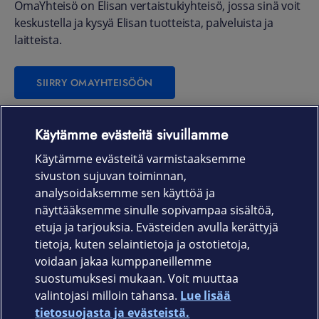
OmaYhteisö on Elisan vertaistukiyhteisö, jossa sinä voit
keskustella ja kysyä Elisan tuotteista, palveluista ja
laitteista.
SIIRRY OMAYHTEISÖÖN
Käytämme evästeitä sivuillamme
Laitteet & liittymät
Käytämme evästeitä varmistaaksemme
sivuston sujuvan toiminnan,
Palvelut
analysoidaksemme sen käyttöä ja
näyttääksemme sinulle sopivampaa sisältöä,
etuja ja tarjouksia. Evästeiden avulla kerättyjä
Tuki
tietoja, kuten selaintietoja ja ostotietoja,
voidaan jakaa kumppaneillemme
Ajankohtaista
suostumuksesi mukaan. Voit muuttaa
valintojasi milloin tahansa.
Lue lisää
Elisa Oyj
tietosuojasta ja evästeistä.