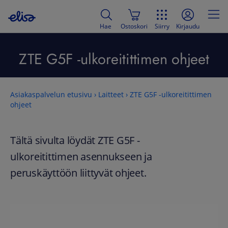
Hae
Ostoskori
Siirry
Kirjaudu
ZTE G5F -ulkoreitittimen ohjeet
Asiakaspalvelun etusivu
›
Laitteet
›
ZTE G5F -ulkoreitittimen
ohjeet
Tältä sivulta löydät
ZTE G5F -
ulkoreitittimen
asennukseen ja
peruskäyttöön liittyvät ohjeet.