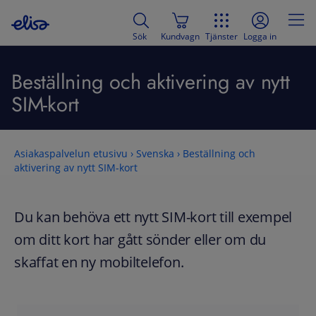
Sök
Kundvagn
Tjänster
Logga in
Beställning och aktivering av nytt
SIM-kort
Asiakaspalvelun etusivu
›
Svenska
›
Beställning och
aktivering av nytt SIM-kort
Du kan behöva ett nytt SIM-kort till exempel
om ditt kort har gått sönder eller om du
skaffat en ny mobiltelefon.