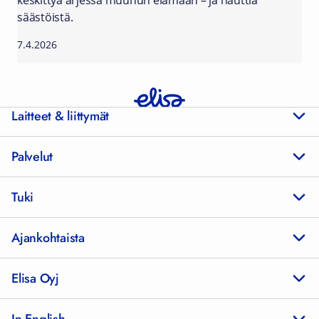
keskittyä arjessa muuhun elämään – ja nauttia
säästöistä.
7.4.2026
Laitteet & liittymät
Palvelut
Tuki
Ajankohtaista
Elisa Oyj