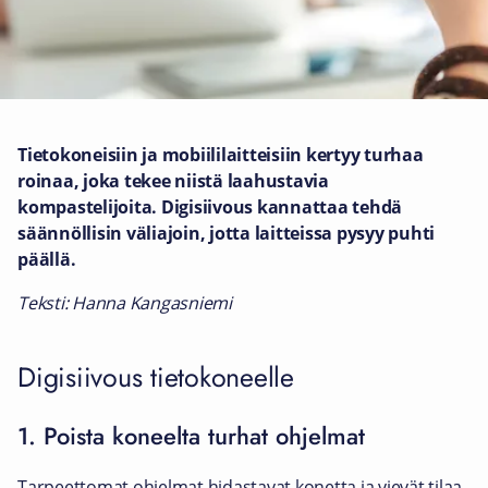
Tietokoneisiin ja mobiililaitteisiin kertyy turhaa
roinaa, joka tekee niistä laahustavia
kompastelijoita. Digisiivous kannattaa tehdä
säännöllisin väliajoin, jotta laitteissa pysyy puhti
päällä.
Teksti: Hanna Kangasniemi
Digisiivous tietokoneelle
1. Poista koneelta turhat ohjelmat
Tarpeettomat ohjelmat hidastavat konetta ja vievät tilaa