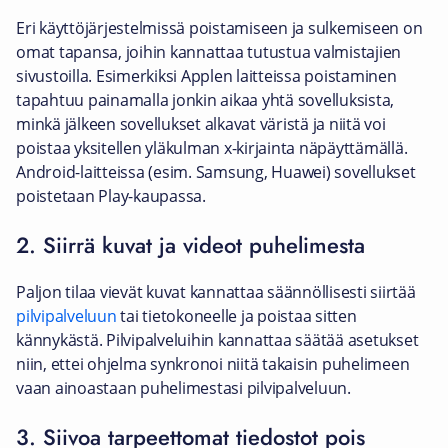
Eri käyttöjärjestelmissä poistamiseen ja sulkemiseen on
omat tapansa, joihin kannattaa tutustua valmistajien
sivustoilla. Esimerkiksi Applen laitteissa poistaminen
tapahtuu painamalla jonkin aikaa yhtä sovelluksista,
minkä jälkeen sovellukset alkavat väristä ja niitä voi
poistaa yksitellen yläkulman x-kirjainta näpäyttämällä.
Android-laitteissa (esim. Samsung, Huawei) sovellukset
poistetaan Play-kaupassa.
2. Siirrä kuvat ja videot puhelimesta
Paljon tilaa vievät kuvat kannattaa säännöllisesti siirtää
pilvipalveluun
tai tietokoneelle ja poistaa sitten
kännykästä. Pilvipalveluihin kannattaa säätää asetukset
niin, ettei ohjelma synkronoi niitä takaisin puhelimeen
vaan ainoastaan puhelimestasi pilvipalveluun.
3. Siivoa tarpeettomat tiedostot pois