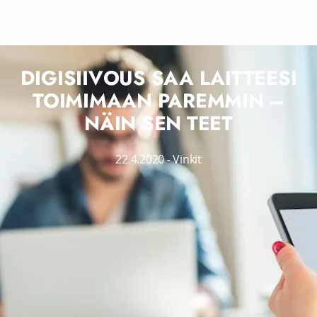
DIGISIIVOUS SAA LAITTEESI
TOIMIMAAN PAREMMIN –
NÄIN SEN TEET
22.4.2020
-
Vinkit