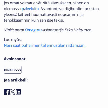
Jos omat voimat eivät riitä siivoukseen, siihen on
olemassa
palveluita
. Asiantunteva digihuolto tarkistaa
yleensä laitteet huomattavasti nopeammin ja
tehokkaammin kuin sen itse tekisi.
Vinkit antoi
Omaguru
-asiantuntija Esko Halttunen.
Lue myös:
Näin saat puhelimen tallennustilan riittämään.
Avainsanat
DIGISIIVOUS
Jaa artikkeli: