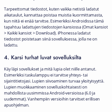
Tarpeettomat tiedostot, kuten vaikka netistä ladatut
aikataulut, kannattaa poistaa muistia kuormittamasta,
kun niitä ei enää tarvitse. Esimerkiksi Androidissa tämä
tapahtuu ladattujen tiedostojen kansiossa (Omat kansiot
> Kaikki kansiot > Download). iPhonessa ladatut
tiedostot poistetaan siinä sovelluksessa, jolla ne on
ladattu.
4. Karsi turhat luvat sovelluksilta
Käy läpi sovellukset ja mitä lupia olet niille antanut.
Esimerkiksi taskulamppu ei tarvitse yhteys- tai
sijaintitietojasi. Lupien siivoaminen turvaa yksityisyyttä.
Lupien muokkaaminen sovelluskohtaisesti on
mahdollista uusimmissa Android-versioissa (6.0 ja
uudemmat). Vanhempiin versioihin tarvitset erillisen
apuohjelman.