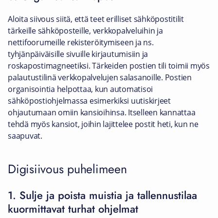
Aloita siivous siitä, että teet erilliset sähköpostitilit
tärkeille sähköposteille, verkkopalveluihin ja
nettifoorumeille rekisteröitymiseen ja ns.
tyhjänpäiväisille sivuille kirjautumisiin ja
roskapostimagneetiksi. Tärkeiden postien tili toimii myös
palautustilinä verkkopalvelujen salasanoille. Postien
organisointia helpottaa, kun automatisoi
sähköpostiohjelmassa esimerkiksi uutiskirjeet
ohjautumaan omiin kansioihinsa. Itselleen kannattaa
tehdä myös kansiot, joihin lajittelee postit heti, kun ne
saapuvat.
Digisiivous puhelimeen
1. Sulje ja poista muistia ja tallennustilaa
kuormittavat turhat ohjelmat