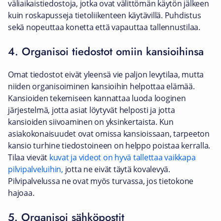
väliaikaistiedostoja, jotka ovat välittömän käytön jälkeen
kuin roskapusseja tietoliikenteen käytävillä. Puhdistus
sekä nopeuttaa konetta että vapauttaa tallennustilaa.
4. Organisoi tiedostot omiin kansioihinsa
Omat tiedostot eivät yleensä vie paljon levytilaa, mutta
niiden organisoiminen kansioihin helpottaa elämää.
Kansioiden tekemiseen kannattaa luoda looginen
järjestelmä, jotta asiat löytyvät helposti ja jotta
kansioiden siivoaminen on yksinkertaista. Kun
asiakokonaisuudet ovat omissa kansioissaan, tarpeeton
kansio turhine tiedostoineen on helppo poistaa kerralla.
Tilaa vievät
kuvat ja videot on hyvä tallettaa vaikkapa
pilvipalveluihin,
jotta ne eivät täytä kovalevyä.
Pilvipalvelussa ne ovat myös turvassa, jos tietokone
hajoaa.
5. Organisoi sähköpostit