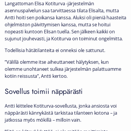
Langattoman Elisa Kotiturva -järjestelmän
asennuspalvelun saa tarvittaessa tilata Elisalta, mutta
Antti hoiti sen poikansa kanssa. Aluksi oli pieniä haasteita
ohjelmiston päivittymisen kanssa, mutta se hoitui
nopeasti kuntoon Elisan tuella. Sen jälkeen kaikki on
sujunut jouhevasti, ja Kotiturva on toiminut ongelmitta.
Todellisia hätätilanteita ei onneksi ole sattunut.
”Välillä olemme itse aiheuttaneet hälytyksen, kun
olemme unohtaneet sulkea järjestelmän palattuamme
kotiin reissusta”, Antti kertoo.
Sovellus toimii näppärästi
Antti kiittelee Kotiturva-sovellusta, jonka ansiosta voi
näppärästi kännykästä tarkistaa tilanteen kotona – ja
jatkossa myös mökillä – milloin vain.