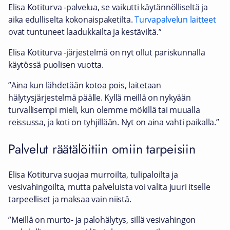
Elisa Kotiturva -palvelua, se vaikutti käytännölliseltä ja
aika edulliselta kokonaispaketilta.
Turvapalvelun laitteet
ovat tuntuneet laadukkailta ja kestäviltä.”
Elisa Kotiturva -järjestelmä on nyt ollut pariskunnalla
käytössä puolisen vuotta.
”Aina kun lähdetään kotoa pois, laitetaan
hälytysjärjestelmä päälle. Kyllä meillä on nykyään
turvallisempi mieli, kun olemme mökillä tai muualla
reissussa, ja koti on tyhjillään. Nyt on aina vahti paikalla.”
Palvelut räätälöitiin omiin tarpeisiin
Elisa Kotiturva suojaa murroilta, tulipaloilta ja
vesivahingoilta, mutta palveluista voi valita juuri itselle
tarpeelliset ja maksaa vain niistä.
”Meillä on murto- ja palohälytys, sillä vesivahingon