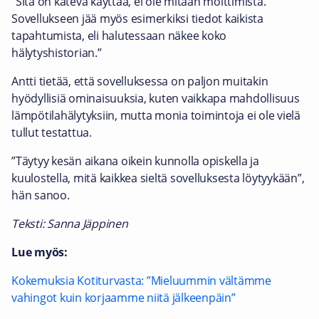
”Sitä on kätevä käyttää, ei ole mitään moittimista.
Sovellukseen jää myös esimerkiksi tiedot kaikista
tapahtumista, eli halutessaan näkee koko
hälytyshistorian.”
Antti tietää, että sovelluksessa on paljon muitakin
hyödyllisiä ominaisuuksia, kuten vaikkapa mahdollisuus
lämpötilahälytyksiin, mutta monia toimintoja ei ole vielä
tullut testattua.
”Täytyy kesän aikana oikein kunnolla opiskella ja
kuulostella, mitä kaikkea sieltä sovelluksesta löytyykään”,
hän sanoo.
Teksti: Sanna Jäppinen
Lue myös:
Kokemuksia Kotiturvasta: ”Mieluummin vältämme
vahingot kuin korjaamme niitä jälkeenpäin”