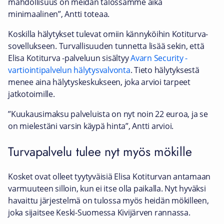
mahdollisuus on meidän talossamme aika
minimaalinen”, Antti toteaa.
Koskilla hälytykset tulevat omiin kännyköihin Kotiturva-
sovellukseen. Turvallisuuden tunnetta lisää sekin, että
Elisa Kotiturva -palveluun sisältyy
Avarn Security -
vartiointipalvelun hälytysvalvonta
. Tieto hälytyksestä
menee aina hälytyskeskukseen, joka arvioi tarpeet
jatkotoimille.
”Kuukausimaksu palveluista on nyt noin 22 euroa, ja se
on mielestäni varsin käypä hinta”, Antti arvioi.
Turvapalvelu tulee nyt myös mökille
Kosket ovat olleet tyytyväisiä Elisa Kotiturvan antamaan
varmuuteen silloin, kun ei itse olla paikalla. Nyt hyväksi
havaittu järjestelmä on tulossa myös heidän mökilleen,
joka sijaitsee Keski-Suomessa Kivijärven rannassa.