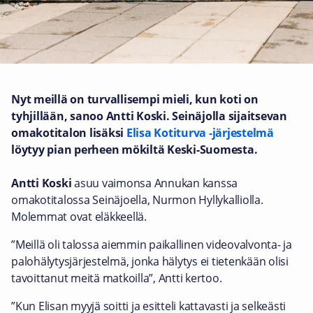
Nyt meillä on turvallisempi mieli, kun koti on
tyhjillään, sanoo Antti Koski. Seinäjolla sijaitsevan
omakotitalon lisäksi
Elisa Kotiturva -järjestelmä
löytyy pian perheen mökiltä Keski-Suomesta.
Antti Koski
asuu vaimonsa Annukan kanssa
omakotitalossa Seinäjoella, Nurmon Hyllykalliolla.
Molemmat ovat eläkkeellä.
”Meillä oli talossa aiemmin paikallinen videovalvonta- ja
palohälytysjärjestelmä, jonka hälytys ei tietenkään olisi
tavoittanut meitä matkoilla”, Antti kertoo.
”Kun Elisan myyjä soitti ja esitteli kattavasti ja selkeästi