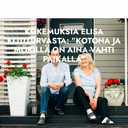
KOKEMUKSIA ELISA
KOTITURVASTA: ”KOTONA JA
MÖKILLÄ ON AINA VAHTI
PAIKALLA”
30.6.2026
-
Koti