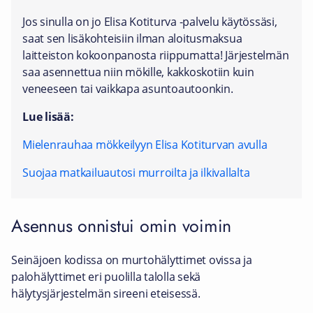
Jos sinulla on jo Elisa Kotiturva -palvelu käytössäsi,
saat sen lisäkohteisiin ilman aloitusmaksua
laitteiston kokoonpanosta riippumatta! Järjestelmän
saa asennettua niin mökille, kakkoskotiin kuin
veneeseen tai vaikkapa asuntoautoonkin.
Lue lisää:
Mielenrauhaa mökkeilyyn Elisa Kotiturvan avulla
Suojaa matkailuautosi murroilta ja ilkivallalta
Asennus onnistui omin voimin
Seinäjoen kodissa on murtohälyttimet ovissa ja
palohälyttimet eri puolilla talolla sekä
hälytysjärjestelmän sireeni eteisessä.