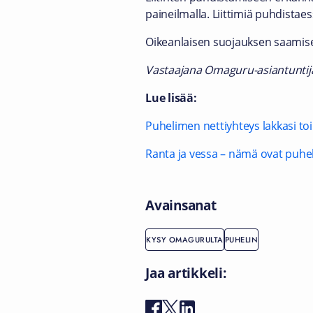
paineilmalla. Liittimiä puhdistaes
Oikeanlaisen suojauksen saamisek
Vastaajana Omaguru-asiantunti
Lue lisää:
Puhelimen nettiyhteys lakkasi to
Ranta ja vessa – nämä ovat puhe
Avainsanat
KYSY OMAGURULTA
PUHELIN
Jaa artikkeli: