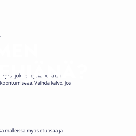
.
IMEN
 EHJÄNÄ?
ojata joko suojakalvolla tai
koontumiselta. Vaihda kalvo, jos
sa malleissa myös etuosaa ja