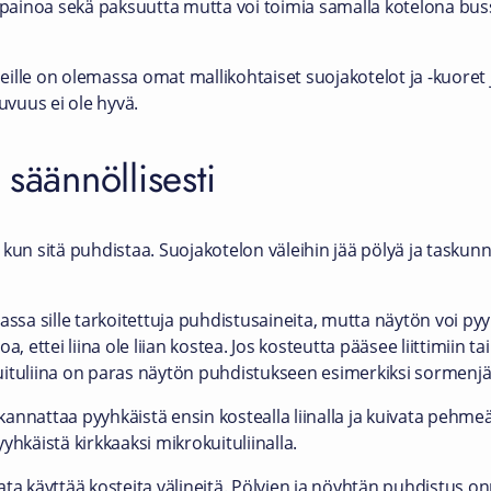
 painoa sekä paksuutta mutta voi toimia samalla kotelona bussik
leille on olemassa omat mallikohtaiset suojakotelot ja -kuoret 
uvuus ei ole hyvä.
säännöllisesti
 kun sitä puhdistaa. Suojakotelon väleihin jää pölyä ja taskun
a sille tarkoitettuja puhdistusaineita, mutta näytön voi pyy
aroa, ettei liina ole liian kostea. Jos kosteutta pääsee liittimiin 
ituliina on paras näytön puhdistukseen esimerkiksi sormenjäl
kannattaa pyyhkäistä ensin kostealla liinalla ja kuivata pehmeällä
yhkäistä kirkkaaksi mikrokuituliinalla.
ta käyttää kosteita välineitä. Pölyjen ja nöyhtän puhdistus on