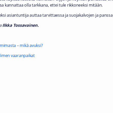
sa kannattaa olla tarkkana, ettei tule rikkoneeksi mitään.
si asiantuntija auttaa tarvittaessa ja suojakalvojen ja panss
ja
Ilkka Tossavainen.
imimasta – mikä avuksi?
limen vaaranpaikat