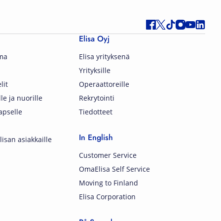
Elisa Oyj
lma
Elisa yrityksenä
Yrityksille
lit
Operaattoreille
lle ja nuorille
Rekrytointi
apselle
Tiedotteet
In English
isan asiakkaille
Customer Service
OmaElisa Self Service
Moving to Finland
Elisa Corporation