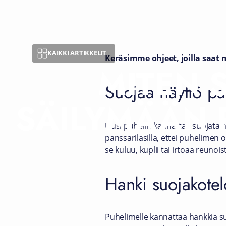
KAIKKI ARTIKKELIT
Keräsimme ohjeet, joilla saa
MITEN 
Suojaa näyttö pan
SÄILYMÄÄN 
Uusi puhelin kannattaa suojata h
panssarilasilla, ettei puhelimen
se kuluu, kuplii tai irtoaa reunois
Hanki suojakotel
Puhelimelle kannattaa hankkia su