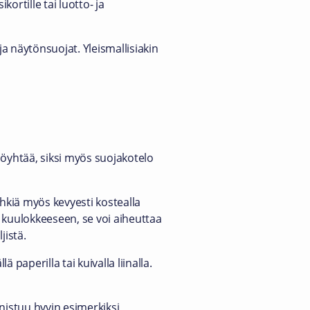
ortille tai luotto- ja
ja näytönsuojat. Yleismallisiakin
nöyhtää, siksi myös suojakotelo
hkiä myös kevyesti kostealla
tai kuulokkeeseen, se voi aiheuttaa
jistä.
 paperilla tai kuivalla liinalla.
nistuu hyvin esimerkiksi