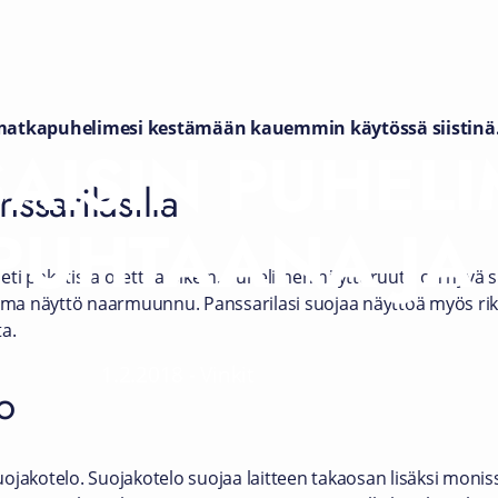
t matkapuhelimesi kestämään kauemmin käytössä siistinä
SAISIN PUHEL
ssarilasilla
PUHTAANA JA
eti paketista otettua oikein. Puhelimen näyttöruutu on hyvä su
 oma näyttö naarmuunnu. Panssarilasi suojaa näyttöä myös rik
ta.
1.2.2018
-
Vinkit
o
ojakotelo. Suojakotelo suojaa laitteen takaosan lisäksi monis