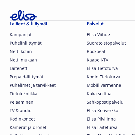
Laitteet & liittymät
Palvelut
Kampanjat
Elisa Viihde
Puhelinliittymät
Suoratoistopalvelut
Netti kotiin
Bookbeat
Netti mukaan
Kaapeli-TV
Laitenetti
Elisa Tietoturva
Prepaid-liittymät
Kodin Tietoturva
Puhelimet ja tarvikkeet
Mobiilivarmenne
Tietotekniikka
Kuka soittaa
Pelaaminen
Sähköpostipalvelu
TV & audio
Elisa Kotiverkko
Kodinkoneet
Elisa Pilvilinna
Kamerat ja dronet
Elisa Laiteturva