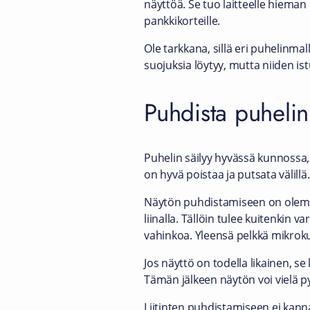
näyttöä. Se tuo laitteelle hieman
pankkikorteille.
Ole tarkkana, sillä eri puhelinmal
suojuksia löytyy, mutta niiden ist
Puhdista puhelin 
Puhelin säilyy hyvässä kunnossa,
on hyvä poistaa ja putsata välillä.
Näytön puhdistamiseen on olemass
liinalla. Tällöin tulee kuitenkin v
vahinkoa. Yleensä pelkkä mikroku
Jos näyttö on todella likainen, se 
Tämän jälkeen näytön voi vielä py
Liitinten puhdistamiseen ei kanna