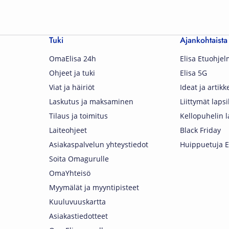
Tuki
Ajankohtaista
OmaElisa 24h
Elisa Etuohje
Ohjeet ja tuki
Elisa 5G
Viat ja häiriöt
Ideat ja artikke
Laskutus ja maksaminen
Liittymät lapsi
Tilaus ja toimitus
Kellopuhelin l
Laiteohjeet
Black Friday
Asiakaspalvelun yhteystiedot
Huippuetuja El
Soita Omagurulle
OmaYhteisö
Myymälät ja myyntipisteet
Kuuluvuuskartta
Asiakastiedotteet