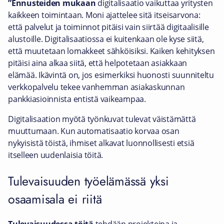
”Ennusteiden mukaan
digitalisaatio vaikuttaa yritysten
kaikkeen toimintaan. Moni ajattelee sitä itseisarvona:
että palvelut ja toiminnot pitäisi vain siirtää digitaalisille
alustoille. Digitalisaatiossa ei kuitenkaan ole kyse siitä,
että muutetaan lomakkeet sähköisiksi. Kaiken kehityksen
pitäisi aina alkaa siitä, että helpotetaan asiakkaan
elämää. Ikävintä on, jos esimerkiksi huonosti suunniteltu
verkkopalvelu tekee vanhemman asiakaskunnan
pankkiasioinnista entistä vaikeampaa.
Digitalisaation myötä työnkuvat tulevat väistämättä
muuttumaan. Kun automatisaatio korvaa osan
nykyisistä töistä, ihmiset alkavat luonnollisesti etsiä
itselleen uudenlaisia töitä.
Tulevaisuuden työelämässä yksi
osaamisala ei riitä