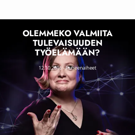
OLEMMEKO VALMIITA
TULEVAISUUDEN
TYÖELÄMÄÄN?
12.10.2016
-
Puheenaiheet