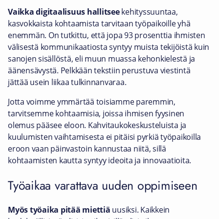
Vaikka digitaalisuus hallitsee
kehityssuuntaa,
kasvokkaista kohtaamista tarvitaan työpaikoille yhä
enemmän. On tutkittu, että jopa 93 prosenttia ihmisten
välisestä kommunikaatiosta syntyy muista tekijöistä kuin
sanojen sisällöstä, eli muun muassa kehonkielestä ja
äänensävystä. Pelkkään tekstiin perustuva viestintä
jättää usein liikaa tulkinnanvaraa.
Jotta voimme ymmärtää toisiamme paremmin,
tarvitsemme kohtaamisia, joissa ihmisen fyysinen
olemus pääsee eloon. Kahvitaukokeskusteluista ja
kuulumisten vaihtamisesta ei pitäisi pyrkiä työpaikoilla
eroon vaan päinvastoin kannustaa niitä, sillä
kohtaamisten kautta syntyy ideoita ja innovaatioita.
Työaikaa varattava uuden oppimiseen
Myös työaika pitää miettiä
uusiksi. Kaikkein