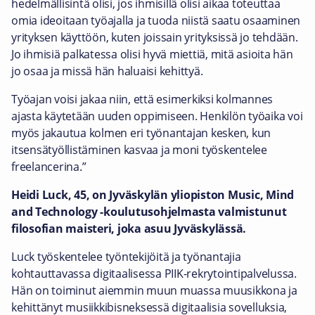
hedelmällisintä olisi, jos ihmisillä olisi aikaa toteuttaa
omia ideoitaan työajalla ja tuoda niistä saatu osaaminen
yrityksen käyttöön, kuten joissain yrityksissä jo tehdään.
Jo ihmisiä palkatessa olisi hyvä miettiä, mitä asioita hän
jo osaa ja missä hän haluaisi kehittyä.
Työajan voisi jakaa niin, että esimerkiksi kolmannes
ajasta käytetään uuden oppimiseen. Henkilön työaika voi
myös jakautua kolmen eri työnantajan kesken, kun
itsensätyöllistäminen kasvaa ja moni työskentelee
freelancerina.”
Heidi Luck, 45, on Jyväskylän yliopiston Music, Mind
and Technology -koulutusohjelmasta valmistunut
filosofian maisteri, joka asuu Jyväskylässä.
Luck työskentelee työntekijöitä ja työnantajia
kohtauttavassa digitaalisessa PIIK-rekrytointipalvelussa.
Hän on toiminut aiemmin muun muassa muusikkona ja
kehittänyt musiikkibisneksessä digitaalisia sovelluksia,