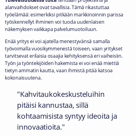
Tulevaisuudessa töitä
tehdään projekteina ja
alanvaihdokset ovat tavallisia. Tämä rikastuttaa
työelämää: esimerkiksi pitkään markkinoinnin parissa
työskennellyt ihminen voi tuoda uudenlaisen
näkemyksen vaikkapa palvelumuotoiluun.
Enää yritys ei voi ajatella menestyvänsä samalla
työvoimalla vuosikymmenestä toiseen, vaan yritykset
tarvitsevat erilaisia osaajia kehityksensä eri vaiheisiin.
Työn ja työntekijöiden hakemista ei voi enää miettiä
tietyn ammatin kautta, vaan ihmistä pitää katsoa
kokonaisuutena.
Kahvitaukokeskusteluihin
pitäisi kannustaa, sillä
kohtaamisista syntyy ideoita ja
innovaatioita.