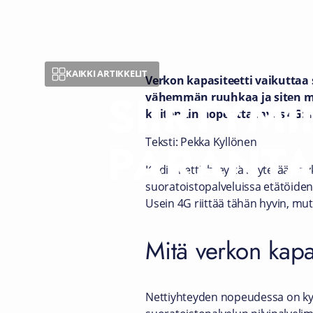
KAIKKI ARTIKKELIT
Verkon kapasiteetti vaikuttaa
SIIRTYM
vähemmän ruuhkaa ja siten myö
kuitenkin nopeutta myös 4G:n k
PARANTA
Teksti: Pekka Kyllönen
Kodin nettiyhteyttä käytetään ny
suoratoistopalveluissa etätöiden
Usein 4G riittää tähän hyvin, mut
Mitä verkon kapas
Nettiyhteyden nopeudessa on kyse