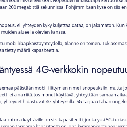
elta kodin 4K-televisioon. Nopeuden ilmaisutapa kertoo itse as
maan 200 megabittiä sekunnissa. Pohjimmiltaan kyse on siis
ä nopeus, eli yhteyden kyky kuljettaa dataa, on jakamaton. Ku
iis muiden alueella olevien kanssa.
tu mobiililaajakaistayhteydellä, tilanne on toinen. Tukiasemas
issa tietty määrä kapasiteettia.
sääntyessä 4G-verkkokin nopeutu
emaa päästään mobiililiittymien nimellisnopeuksiin, mutta joill
eetti ei aina riitä. Jos monet käyttävät yhteyttään samaan aik
n, yhteydet hidastuvat 4G-yhteyksillä. 5G tarjoaa tähän onge
staa kotona käyttäville on siis kapasiteetti, jonka yksi 5G-tuk
tukiaseman tarjoama kapasiteetti on jopa kymmenkertainen ver