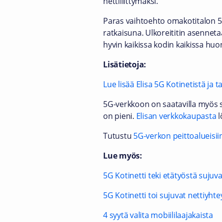
nettiliittymäksi.
Paras vaihtoehto omakotitalon 5G-
ratkaisuna. Ulkoreititin asenneta
hyvin kaikissa kodin kaikissa huo
Lisätietoja:
Lue lisää Elisa 5G Kotinetistä ja 
5G-verkkoon on saatavilla myös s
on pieni.
Elisan verkkokaupasta
l
Tutustu
5G-verkon peittoalueisi
Lue myös:
5G Kotinetti teki etätyöstä sujuv
5G Kotinetti toi sujuvat nettiyh
4 syytä valita mobiililaajakaista