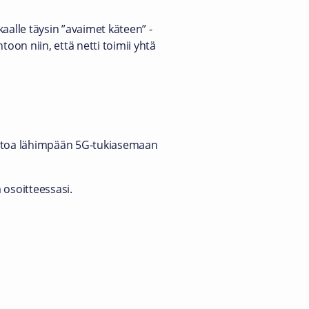
aalle täysin ”avaimet käteen” -
oon niin, että netti toimii yhtä
s kotoa lähimpään 5G-tukiasemaan
 osoitteessasi.