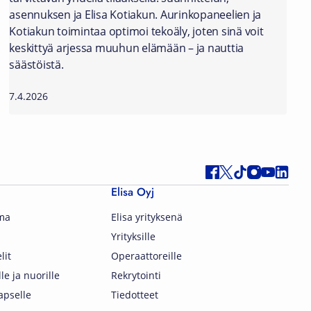
asennuksen ja Elisa Kotiakun. Aurinkopaneelien ja
Kotiakun toimintaa optimoi tekoäly, joten sinä voit
keskittyä arjessa muuhun elämään – ja nauttia
säästöistä.
7.4.2026
Elisa Oyj
lma
Elisa yrityksenä
Yrityksille
lit
Operaattoreille
lle ja nuorille
Rekrytointi
apselle
Tiedotteet