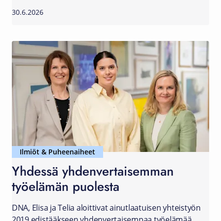
30.6.2026
Ilmiöt & Puheenaiheet
Yhdessä yhdenvertaisemman
työelämän puolesta
DNA, Elisa ja Telia aloittivat ainutlaatuisen yhteistyön
2019 edistääkseen yhdenvertaisempaa työelämää.