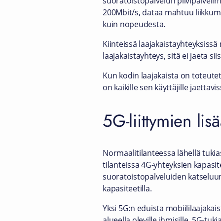
suoratoistopalvelun pilvipalvelim
200Mbit/s, dataa mahtuu liikku
kuin nopeudesta.
Kiinteissä laajakaistayhteyksiss
laajakaistayhteys, sitä ei jaeta s
Kun kodin laajakaista on toteutet
on kaikille sen käyttäjille jaettav
5G-liittymien li
Normaalitilanteessa lähellä tukias
tilanteissa 4G-yhteyksien kapasit
suoratoistopalveluiden katseluu
kapasiteetilla.
Yksi 5G:n eduista mobiililaajakai
alueella oleville ihmisille. 5G-