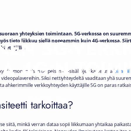
 suoraan yhteyksien toimintaan. 5G-verkossa on suuremm
INEN 5G-VER
s tieto liikkuu siellä nopeammin kuin 4G-verkossa. Siirt
äyttäjille.
A 4G:N TOIM
kyään monenlaisiin tarpeisiin 4K-sisältöjen katselusta
Elisa Vi
 videopalavereihin. Siksi nettiyhteydeltä vaaditaan yhä suur
ta ahkerimmille verkkoyhteyden käyttäjille 5G on paras ratkai
24.4.2021
-
Digi
iteetti tarkoittaa?
 siitä, minkä verran dataa sopii liikkumaan yhtaikaa paikasta