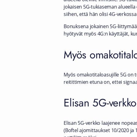
jokaisen 5G-tukiaseman alueella
siihen, että hän olisi 4G-verkossa
Bonuksena jokainen 5G-liittymää 
hyötyvät myös 4G:n käyttäjät, k
Myös omakotitalo
Myös omakotitaloasujille 5G on 
reitittimien etuna on, ettei signa
Elisan 5G-verkk
Elisan 5G-verkko laajenee nopea
(Boftel ajomittaukset 10/2020 ja