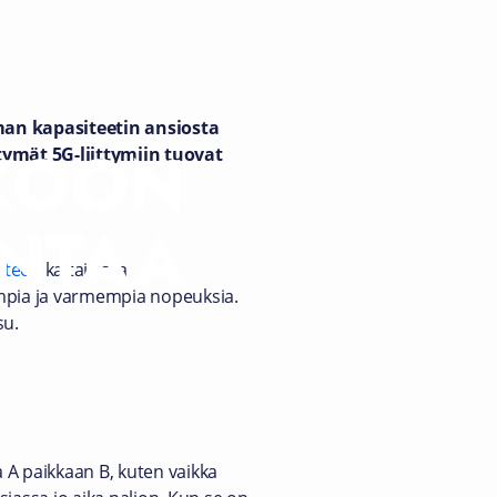
an kapasiteetin ansiosta
KKOON
ymät 5G-liittymiin tuovat
INTAA
ihteen
kaltaisissa
empia ja varmempia nopeuksia.
su.
 A paikkaan B, kuten vaikka