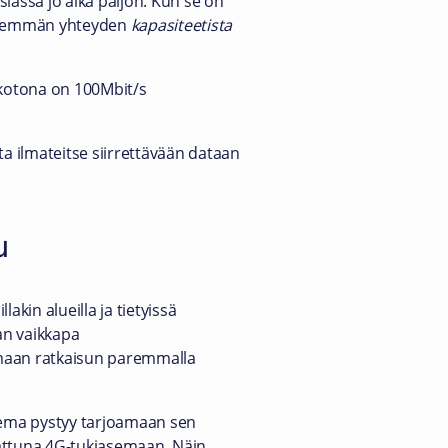
iassa jo aika paljon. Kun se on
 enemmän yhteyden
kapasiteetista
n kotona on 100Mbit/s
ta ilmateitse siirrettävään dataan
u
akin alueilla ja tietyissä
aan vaikkapa
lmaan ratkaisun paremmalla
iasema pystyy tarjoamaan sen
rattuna 4G-tukiasemaan. Näin