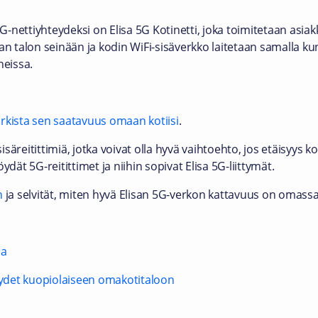
nettiyhteydeksi on Elisa 5G Kotinetti, joka toimitetaan asiakk
an talon seinään ja kodin WiFi-sisäverkko laitetaan samalla kunt
neissa.
tarkista sen saatavuus omaan kotiisi
.
isäreitittimiä, jotka voivat olla hyvä vaihtoehto, jos etäisyy
öydät 5G-reitittimet ja niihin sopivat Elisa 5G-liittymät.
in
ja selvität, miten hyvä Elisan 5G-verkon kattavuus on omassa
aa
teydet kuopiolaiseen omakotitaloon