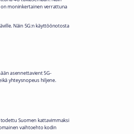
s on moninkertainen verrattuna
äville. Näin 5G:n käyttöönotosta
nään asennettavient 5G-
 eikä yhteysnopeus hiljene.
la todettu Suomen kattavimmaksi
inomainen vaihtoehto kodin