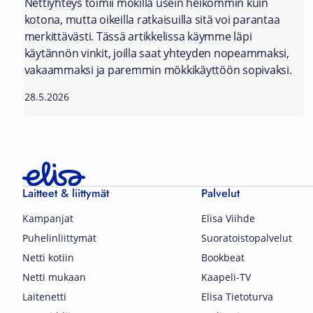
Nettiyhteys toimii mökillä usein heikommin kuin
kotona, mutta oikeilla ratkaisuilla sitä voi parantaa
merkittävästi. Tässä artikkelissa käymme läpi
käytännön vinkit, joilla saat yhteyden nopeammaksi,
vakaammaksi ja paremmin mökkikäyttöön sopivaksi.
28.5.2026
Laitteet & liittymät
Palvelut
Kampanjat
Elisa Viihde
Puhelinliittymät
Suoratoistopalvelut
Netti kotiin
Bookbeat
Netti mukaan
Kaapeli-TV
Laitenetti
Elisa Tietoturva