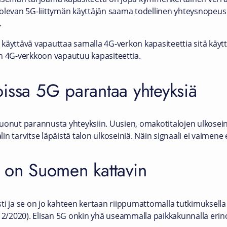
 olevan 5G-liittymän käyttäjän saama todellinen yhteysnopeu
.
käyttävä vapauttaa samalla 4G-verkon kapasiteettia sitä käytt
un 4G-verkkoon vapautuu kapasiteettia.
issa 5G parantaa yhteyksiä
tuonut parannusta yhteyksiin. Uusien, omakotitalojen ulkosei
alin tarvitse läpäistä talon ulkoseiniä. Näin signaali ei vaimene
o on Suomen kattavin
sti ja se on jo kahteen kertaan riippumattomalla tutkimuksel
 12/2020). Elisan 5G onkin yhä useammalla paikkakunnalla er