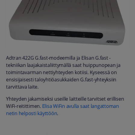
Adtran 422G G.fast-modeemilla ja Elisan G.fast -
tekniikan laajakaistaliittymällä saat huippunopean ja
toimintavarman nettiyhteyden kotiisi. Kyseessä on
ensisijaisesti taloyhtiöasukkaiden G.fast-yhteyksiin
tarvittava laite.
Yhteyden jakamiseksi useille laitteille tarvitset erillisen
WiFi-reitittimen.
Elisa WiFin avulla saat langattoman
netin helposti käyttöön
.