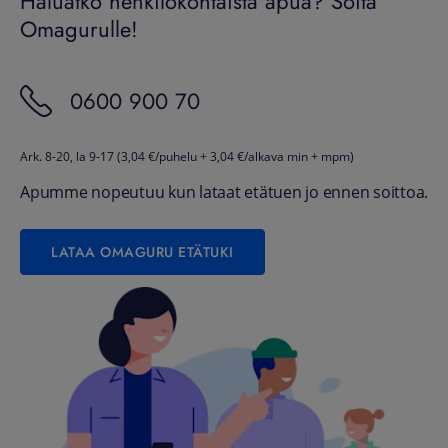
Haluatko henkilökohtaista apua? Soita
Omagurulle!
0600 900 70
Ark. 8-20, la 9-17 (3,04 €/puhelu + 3,04 €/alkava min + mpm)
Apumme nopeutuu kun lataat etätuen jo ennen soittoa.
LATAA OMAGURU ETÄTUKI