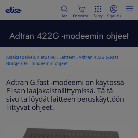
Hae
Ostoskori
Siirry
Kirjaudu
Adtran 422G -modeemin ohjeet
Asiakaspalvelun etusivu
›
Laitteet
›
Adtran 422G G.Fast
Bridge CPE -modeemin ohjeet
Adtran G.fast -modeemi on käytössä
Elisan laajakaistaliittymissä. Tältä
sivulta löydät laitteen peruskäyttöön
liittyvät ohjeet.