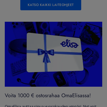
KATSO KAIKKI LAITEOHJEET
Voita 1000 € ostosrahaa OmaElisassa!
OmaElisa auttaa sinua vuorokauden ympäri. Nyt voit