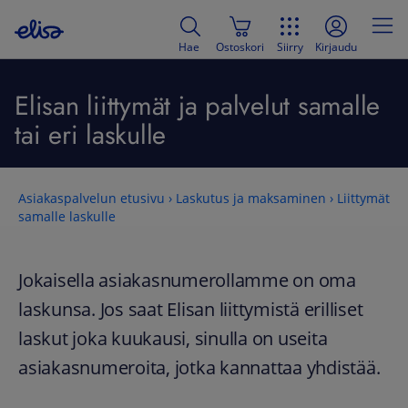
Hae
Ostoskori
Siirry
Kirjaudu
Elisan liittymät ja palvelut samalle
tai eri laskulle
Asiakaspalvelun etusivu
›
Laskutus ja maksaminen
›
Liittymät
samalle laskulle
Jokaisella asiakasnumerollamme on oma
laskunsa. Jos saat Elisan liittymistä erilliset
laskut joka kuukausi, sinulla on useita
asiakasnumeroita, jotka kannattaa yhdistää.