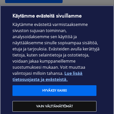
Käytämme evästeitä sivuillamme
Laitteet & liittymät
Käytämme evästeitä varmistaaksemme
sivuston sujuvan toiminnan,
Palvelut
analysoidaksemme sen käyttöä ja
näyttääksemme sinulle sopivampaa sisältöä,
etuja ja tarjouksia. Evästeiden avulla kerättyjä
Tuki
tietoja, kuten selaintietoja ja ostotietoja,
voidaan jakaa kumppaneillemme
Ajankohtaista
suostumuksesi mukaan. Voit muuttaa
valintojasi milloin tahansa.
Lue lisää
Elisa Oyj
tietosuojasta ja evästeistä.
HYVÄKSY KAIKKI
In English
VAIN VÄLTTÄMÄTTÖMÄT
På Svenska