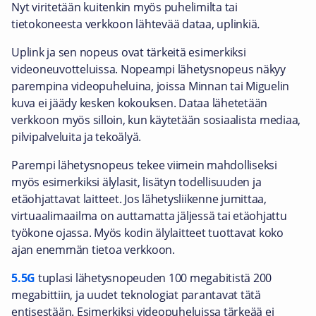
Nyt viritetään kuitenkin myös puhelimilta tai
tietokoneesta verkkoon lähtevää dataa, uplinkiä
.
Uplink ja sen nopeus ovat tärkeitä esimerkiksi
videoneuvotteluissa. Nopeampi lähetysnopeus näkyy
parempina videopuheluina, joissa Minnan tai Miguelin
kuva ei jäädy kesken kokouksen. Dataa lähetetään
verkkoon myös silloin, kun käytetään sosiaalista mediaa,
pilvipalveluita ja tekoälyä.
Parempi lähetysnopeus tekee viimein mahdolliseksi
myös esimerkiksi älylasit, lisätyn todellisuuden ja
etäohjattavat laitteet. Jos lähetysliikenne jumittaa,
virtuaalimaailma on auttamatta jäljessä tai etäohjattu
työkone ojassa. Myös kodin älylaitteet tuottavat koko
ajan enemmän tietoa verkkoon.
5.5G
tuplasi lähetysnopeuden 100 megabitistä 200
megabittiin, ja uudet teknologiat parantavat tätä
entisestään. Esimerkiksi videopuheluissa tärkeää ei