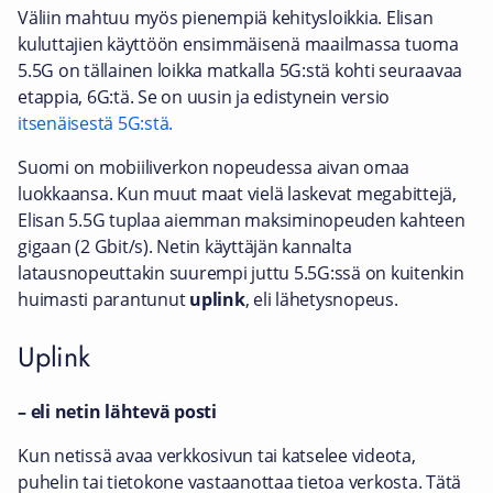
Väliin mahtuu myös pienempiä kehitysloikkia. Elisan
kuluttajien käyttöön ensimmäisenä maailmassa tuoma
5.5G on tällainen loikka matkalla 5G:stä kohti seuraavaa
etappia, 6G:tä. Se on uusin ja edistynein versio
itsenäisestä 5G:stä.
Suomi on mobiiliverkon nopeudessa aivan omaa
luokkaansa. Kun muut maat vielä laskevat megabittejä,
Elisan 5.5G tuplaa aiemman maksiminopeuden kahteen
gigaan (2 Gbit/s). Netin käyttäjän kannalta
latausnopeuttakin suurempi juttu 5.5G:ssä on kuitenkin
huimasti parantunut
uplink
, eli lähetysnopeus.
Uplink
– eli netin lähtevä posti
Kun netissä avaa verkkosivun tai katselee videota,
puhelin tai tietokone vastaanottaa tietoa verkosta. Tätä