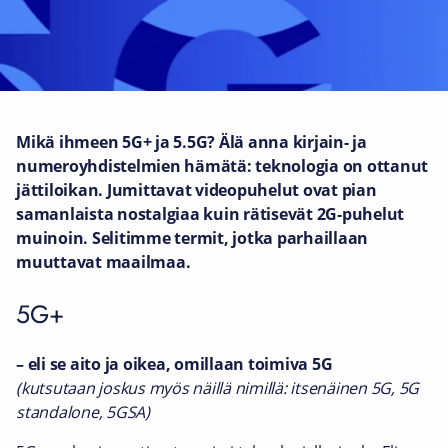
Mikä ihmeen 5G+ ja 5.5G? Älä anna kirjain- ja
numeroyhdistelmien hämätä: teknologia on ottanut
jättiloikan. Jumittavat videopuhelut ovat pian
samanlaista nostalgiaa kuin rätisevät 2G-puhelut
muinoin. Selitimme termit, jotka parhaillaan
muuttavat maailmaa.
5G+
– eli se aito ja oikea, omillaan toimiva 5G
(kutsutaan joskus myös näillä nimillä: itsenäinen 5G, 5G
standalone, 5GSA)