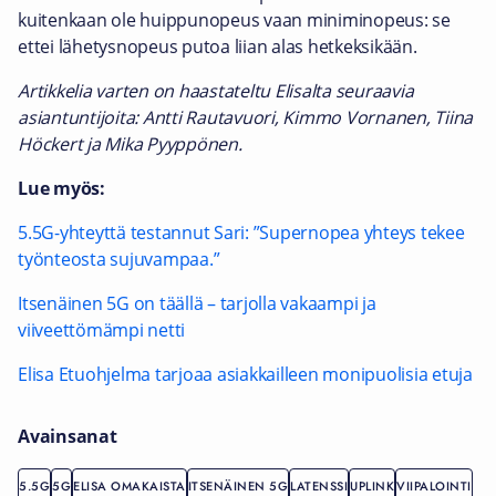
kuitenkaan ole huippunopeus vaan miniminopeus: se
ettei lähetysnopeus putoa liian alas hetkeksikään.
Artikkelia varten on haastateltu Elisalta seuraavia
asiantuntijoita: Antti Rautavuori, Kimmo Vornanen, Tiina
Höckert ja Mika Pyyppönen.
Lue myös:
5.5G-yhteyttä testannut Sari: ”Supernopea yhteys tekee
työnteosta sujuvampaa.”
Itsenäinen 5G on täällä – tarjolla vakaampi ja
viiveettömämpi netti
Elisa Etuohjelma tarjoaa asiakkailleen monipuolisia etuja
Avainsanat
5.5G
5G
ELISA OMAKAISTA
ITSENÄINEN 5G
LATENSSI
UPLINK
VIIPALOINTI