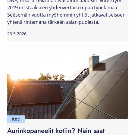
DNA, Elisa ja Telia aloittivat ainutlaatuisen yhteistyön
2019 edistääkseen yhdenvertaisempaa työelämää.
Seitsemän vuotta myöhemmin yhtiöt jatkavat seisoen
yhtenä rintamana tärkeän asian puolesta.
26.5.2026
Koti
Aurinkopaneelit kotiin? Näin saat