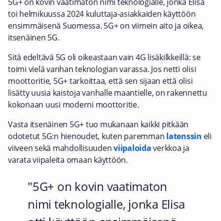
5G+ on kovin vaatimaton nimi teknologialle, jonka Elisa
toi helmikuussa 2024 kuluttaja-asiakkaiden käyttöön
ensimmäisenä Suomessa. 5G+ on viimein aito ja oikea,
itsenäinen 5G.
Sitä edeltävä 5G oli oikeastaan vain 4G lisäkilkkeillä: se
toimi vielä vanhan teknologian varassa. Jos netti olisi
moottoritie, 5G+ tarkoittaa, että sen sijaan että olisi
lisätty uusia kaistoja vanhalle maantielle, on rakennettu
kokonaan uusi moderni moottoritie.
Vasta itsenäinen 5G+ tuo mukanaan kaikki pitkään
odotetut 5G:n hienoudet, kuten paremman
latenssin
eli
viiveen sekä mahdollisuuden
viipaloida
verkkoa ja
varata viipaleita omaan käyttöön.
5G+ on kovin vaatimaton
nimi teknologialle, jonka Elisa