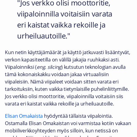
Jos verkko olisi moottoritie,
viipaloinnilla voitaisiin varata
eri kaistat vaikka rekoille ja
urheiluautoille.
Kun netin käyttäjämäärät ja käyttö jatkuvasti lisääntyvät,
verkon kapasiteetilla on välillä jakajia ruuhkaksi asti.
Viipaloinniksi (
eng. slicing
) kutsutun teknologian avulla
tämä kokonaiskakku voidaan jakaa virtuaalisiin
viipaleisiin. Nämä viipaleet voidaan sitten varata eri
tarkoituksiin, kuten vaikka tietynlaisille puhelinliittymille.
Jos verkko olisi moottoritie, viipaloinnilla voitaisiin siis
varata eri kaistat vaikka rekoille ja urheiluautoille.
Elisan Omakaista
hyödyntää tällaista viipalointia.
Ostamalla Elisan Omakaistan voi varmistaa kotiin vakaan
mobiiliverkkoyhteyden myös silloin, kun netissä on