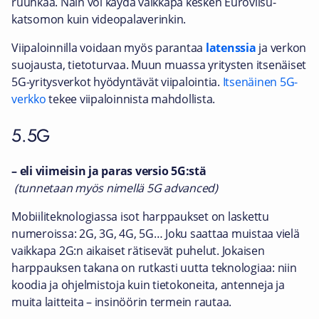
ruuhkaa. Näin voi käydä vaikkapa kesken Euroviisu-
katsomon kuin videopalaverinkin.
Viipaloinnilla voidaan myös parantaa
latenssia
ja verkon
suojausta, tietoturvaa. Muun muassa yritysten itsenäiset
5G-yritysverkot hyödyntävät viipalointia.
Itsenäinen 5G-
verkko
tekee viipaloinnista mahdollista.
5.5G
– eli viimeisin ja paras versio 5G:stä
(tunnetaan myös nimellä 5G advanced)
Mobiiliteknologiassa isot harppaukset on laskettu
numeroissa: 2G, 3G, 4G, 5G… Joku saattaa muistaa vielä
vaikkapa 2G:n aikaiset rätisevät puhelut. Jokaisen
harppauksen takana on rutkasti uutta teknologiaa: niin
koodia ja ohjelmistoja kuin tietokoneita, antenneja ja
muita laitteita – insinöörin termein rautaa.