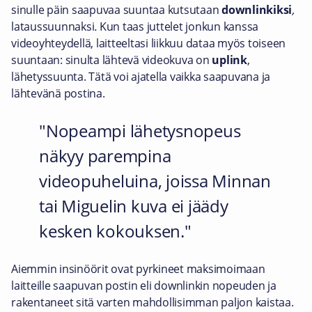
sinulle päin saapuvaa suuntaa kutsutaan
downlinkiksi
,
lataussuunnaksi
.
Kun taas juttelet jonkun kanssa
videoyhteydellä, laitteeltasi liikkuu dataa myös toiseen
suuntaan: sinulta lähtevä videokuva on
uplink
,
lähetyssuunta. Tätä voi ajatella vaikka saapuvana ja
lähtevänä postina.
Nopeampi lähetysnopeus
näkyy parempina
videopuheluina, joissa Minnan
tai Miguelin kuva ei jäädy
kesken kokouksen.
Aiemmin insinöörit ovat pyrkineet maksimoimaan
laitteille saapuvan postin eli downlinkin nopeuden ja
rakentaneet sitä varten mahdollisimman paljon kaistaa.