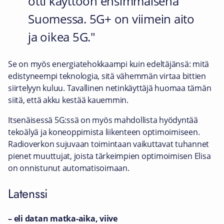
otti käyttöön ensimmäisenä
Suomessa. 5G+ on viimein aito
ja oikea 5G.
Se on myös energiatehokkaampi kuin edeltäjänsä: mitä
edistyneempi teknologia, sitä vähemmän virtaa bittien
siirtelyyn kuluu. Tavallinen netinkäyttäjä huomaa tämän
siitä, että akku kestää kauemmin.
Itsenäisessä 5G:ssä on myös mahdollista hyödyntää
tekoälyä ja koneoppimista liikenteen optimoimiseen.
Radioverkon sujuvaan toimintaan vaikuttavat tuhannet
pienet muuttujat, joista tärkeimpien optimoimisen Elisa
on onnistunut automatisoimaan.
Latenssi
– eli datan matka-aika, viive