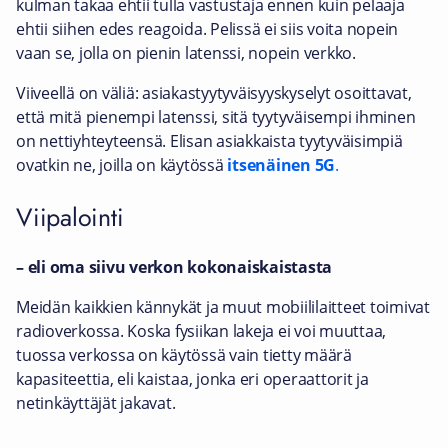
kulman takaa ehtii tulla vastustaja ennen kuin pelaaja
ehtii siihen edes reagoida. Pelissä ei siis voita nopein
vaan se, jolla on pienin latenssi, nopein verkko.
Viiveellä on väliä: asiakastyytyväisyyskyselyt osoittavat,
että mitä pienempi latenssi, sitä tyytyväisempi ihminen
on nettiyhteyteensä. Elisan asiakkaista tyytyväisimpiä
ovatkin ne, joilla on käytössä
itsenäinen 5G
.
Viipalointi
– eli oma siivu verkon kokonaiskaistasta
Meidän kaikkien kännykät ja muut mobiililaitteet toimivat
radioverkossa. Koska fysiikan lakeja ei voi muuttaa,
tuossa verkossa on käytössä vain tietty määrä
kapasiteettia, eli kaistaa, jonka eri operaattorit ja
netinkäyttäjät jakavat.