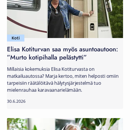
Koti
Elisa Kotiturvan saa myös asuntoautoon:
”Murto kotipihalla pelästytti”
Millaisia kokemuksia Elisa Kotiturvasta on
matkailuautossa? Marja kertoo, miten helposti omiin
tarpeisiin räätälöitävä hälytysjärjestelmä tuo
mielenrauhaa karavaanarielämään.
30.6.2026