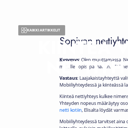
KAIKKI ARTIKKELIT
Sopivan nettiyht
KIINTEÄ 
NETTIYH
Kysymys
: Olen muuttamassa. Net
minulle sopisi parhaiten. Mitä n
Vastaus
: Laajakaistayhteyttä val
Mobiiliyhteydessä ja kiinteässä 
Kiinteä nettiyhteys kulkee nimens
Yhteyden nopeus määräytyy osoit
netti kotiin
, Elisalta löydät varmas
Mobiiliyhteydessä tarvitset aina o