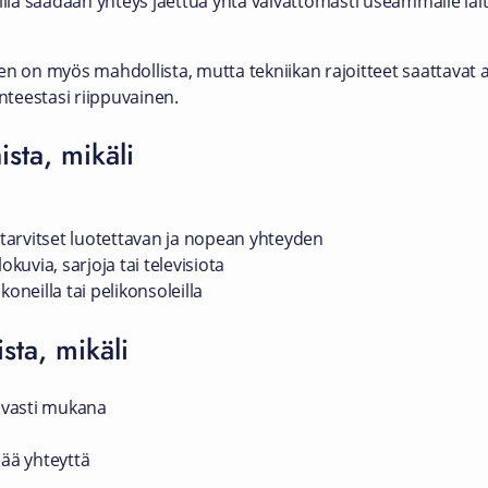
timillä saadaan yhteys jaettua yhtä vaivattomasti useammalle lait
en on myös mahdollista, mutta tekniikan rajoitteet saattavat
anteestasi riippuvainen.
ista, mikäli
a tarvitset luotettavan ja nopean yhteyden
okuvia, sarjoja tai televisiota
oneilla tai pelikonsoleilla
ista, mikäli
kuvasti mukana
teää yhteyttä