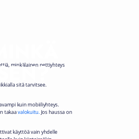
 MINKÄ
TSEN?
ttiä, minkälainen nettiyhteys
kialla sitä tarvitsee.
tavampi kuin mobiiliyhteys.
en takaa
valokuitu.
Jos haussa on
ttivat käyttöä vain yhdelle