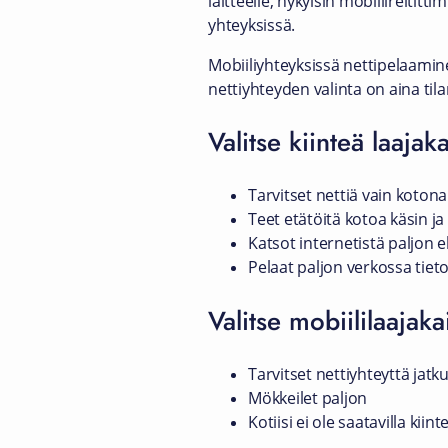
laitteelle, nykyisin mobiilireitit
yhteyksissä.
Mobiiliyhteyksissä nettipelaamin
nettiyhteyden valinta on aina til
Valitse kiinteä laajaka
Tarvitset nettiä vain kotona
Teet etätöitä kotoa käsin j
Katsot internetistä paljon el
Pelaat paljon verkossa tietok
Valitse mobiililaajaka
Tarvitset nettiyhteyttä jat
Mökkeilet paljon
Kotiisi ei ole saatavilla kiin