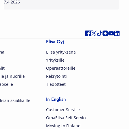
7.4.2026
Elisa Oyj
lma
Elisa yrityksenä
Yrityksille
lit
Operaattoreille
lle ja nuorille
Rekrytointi
apselle
Tiedotteet
In English
isan asiakkaille
Customer Service
OmaElisa Self Service
Moving to Finland