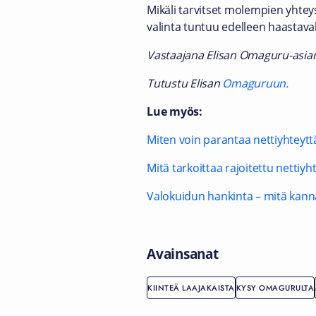
Mikäli tarvitset molempien yhtey
valinta tuntuu edelleen haastava
Vastaajana Elisan Omaguru-asia
Tutustu Elisan
Omaguruun.
Lue myös:
Miten voin parantaa nettiyhteytt
Mitä tarkoittaa rajoitettu nettiyh
Valokuidun hankinta – mitä kan
Avainsanat
KIINTEÄ LAAJAKAISTA
KYSY OMAGURULTA