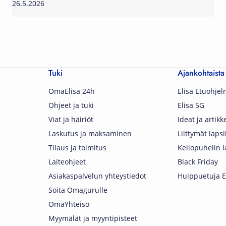
26.5.2026
Tuki
Ajankohtaista
OmaElisa 24h
Elisa Etuohje
Ohjeet ja tuki
Elisa 5G
Viat ja häiriöt
Ideat ja artikke
Laskutus ja maksaminen
Liittymät lapsi
Tilaus ja toimitus
Kellopuhelin l
Laiteohjeet
Black Friday
Asiakaspalvelun yhteystiedot
Huippuetuja El
Soita Omagurulle
OmaYhteisö
Myymälät ja myyntipisteet