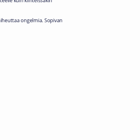
teelle kuin kiinteissäkin
 aiheuttaa ongelmia. Sopivan