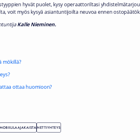
styyppien hyvät puolet, kysy operaattoriltasi yhdistelmätarjou
lta, voit myös kysyä asiantuntijoilta neuvoa ennen ostopäätö
ntuntija
Kalle Nieminen.
ä mökillä?
teys?
nattaa ottaa huomioon?
MOBIILILAAJAKAISTA
NETTIYHTEYS