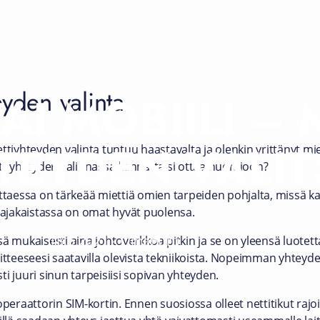
eyden valinta
VAI MOBIILI –
TEYDEN VALI
tiyhteyden valinta tuntuu haastavalta ja olenkin yrittänyt mie
ettiyhteyden valinnassa kannattaisi ottaa huomioon?
ittaessa on tärkeää miettiä omien tarpeiden pohjalta, missä kaik
laajakaistassa on omat hyvät puolensa.
18.6.2021
-
Omaguru
ä mukaisesti aina johtoverkkoa pitkin ja se on yleensä luotet
teeseesi saatavilla olevista tekniikoista. Nopeimman yhteyd
ti juuri sinun tarpeisiisi sopivan yhteyden. ​
peraattorin SIM-kortin. Ennen suosiossa olleet nettitikut rajoi