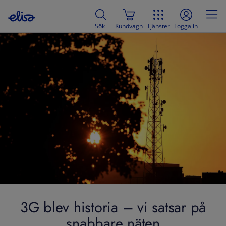
Sök
Kundvagn
Tjänster
Logga in
3G blev historia – vi satsar på
snabbare näten