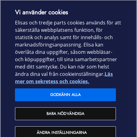
Laitteet & liittymät
Vi använder cookies
Elisas och tredje parts cookies används för att
Palvelut
säkerställa webbplatsens funktion, för
statistik och analys samt för innehålls- och
marknadsföringsanpassning. Elisa kan
Tuki
överlåta dina uppgifter, såsom webbläsar-
och köpuppgifter, till sina samarbetspartner
Ajankohtaista
med ditt samtycke. Du kan när som helst
ändra dina val från cookieinställningar.
Läs
Elisa Oyj
mer om sekretess och cookies.
GODKÄNN ALLA
In English
BARA NÖDVÄNDIGA
På Svenska
ÄNDRA INSTÄLLNINGARNA