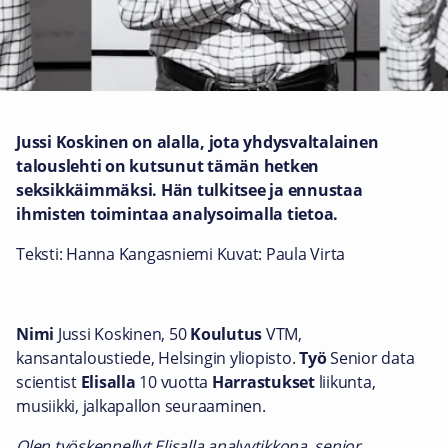
Jussi Koskinen on alalla, jota yhdysvaltalainen
talouslehti on kutsunut tämän hetken
seksikkäimmäksi. Hän tulkitsee ja ennustaa
ihmisten toimintaa analysoimalla tietoa.
Teksti: Hanna Kangasniemi Kuvat: Paula Virta
Nimi
Jussi Koskinen, 50
Koulutus
VTM,
kansantaloustiede, Helsingin yliopisto.
Työ
Senior data
scientist
Elisalla
10 vuotta
Harrastukset
liikunta,
musiikki, jalkapallon seuraaminen.
Olen työskennellyt Elisalla analyytikkona, senior