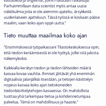
vastauksia ja ongelmat, joihin halutaan ratkaisuja.
Parhaimmillaan data scientist myös antaa uusia
näkökulmia joita ei ole aiemmin ajateltu, ärsykkeitä
uudenlaiseen ajatteluun. Tässä työssä ei koskaan pääse
maaliin, vaan koko ajan oppii uutta.”
Tieto muuttaa maailmaa koko ajan
”Ensimmäisessä työpaikassani Tilastokeskuksessa opin,
että tiedon keräämisestä ei ole hyötyä, jollei sitä jalosta
näkemyksiksi.
Kaikkialla kerätyn tiedon ja tiedon lähteiden määrä
kasvaa kovaa vauhtia. Ihmiset jättävät yhä enemmän
digitaalisia jalanjälkiä itsestään, ja tietojen käsittelyn
nopeus kasvaa koko ajan tietokoneiden
tiedonkäsittelytehojen kasvaessa. On mahdollista
tuottaa yhä tarkempaa tietoa ja kohdennetumpaa
palvelua. Tämä on mahdollisuus ja haaste.”