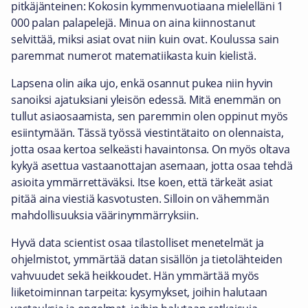
pitkäjänteinen: Kokosin kymmenvuotiaana mielelläni 1
000 palan palapelejä. Minua on aina kiinnostanut
selvittää, miksi asiat ovat niin kuin ovat. Koulussa sain
paremmat numerot matematiikasta kuin kielistä.
Lapsena olin aika ujo, enkä osannut pukea niin hyvin
sanoiksi ajatuksiani yleisön edessä. Mitä enemmän on
tullut asiaosaamista, sen paremmin olen oppinut myös
esiintymään. Tässä työssä viestintätaito on olennaista,
jotta osaa kertoa selkeästi havaintonsa. On myös oltava
kykyä asettua vastaanottajan asemaan, jotta osaa tehdä
asioita ymmärrettäväksi. Itse koen, että tärkeät asiat
pitää aina viestiä kasvotusten. Silloin on vähemmän
mahdollisuuksia väärinymmärryksiin.
Hyvä data scientist osaa tilastolliset menetelmät ja
ohjelmistot, ymmärtää datan sisällön ja tietolähteiden
vahvuudet sekä heikkoudet. Hän ymmärtää myös
liiketoiminnan tarpeita: kysymykset, joihin halutaan