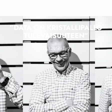
”DATA ON KRISTALLIPALLO
TULEVAISUUTEEN”
16.1.2017
-
Työ