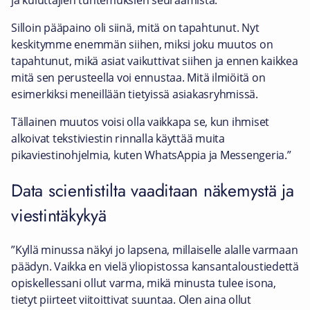
ja kuluttajien tuntemuksien seuraamista.
Silloin pääpaino oli siinä, mitä on tapahtunut. Nyt
keskitymme enemmän siihen, miksi joku muutos on
tapahtunut, mikä asiat vaikuttivat siihen ja ennen kaikkea
mitä sen perusteella voi ennustaa. Mitä ilmiöitä on
esimerkiksi meneillään tietyissä asiakasryhmissä.
Tällainen muutos voisi olla vaikkapa se, kun ihmiset
alkoivat tekstiviestin rinnalla käyttää muita
pikaviestinohjelmia, kuten WhatsAppia ja Messengeria.”
Data scientistilta vaaditaan näkemystä ja
viestintäkykyä
”Kyllä minussa näkyi jo lapsena, millaiselle alalle varmaan
päädyn. Vaikka en vielä yliopistossa kansantaloustiedettä
opiskellessani ollut varma, mikä minusta tulee isona,
tietyt piirteet viitoittivat suuntaa. Olen aina ollut