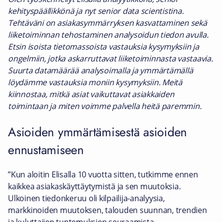
kehityspäällikkönä ja nyt senior data scientistina.
Tehtäväni on asiakasymmärryksen kasvattaminen sekä
liiketoiminnan tehostaminen analysoidun tiedon avulla.
Etsin isoista tietomassoista vastauksia kysymyksiin ja
ongelmiin, jotka askarruttavat liiketoiminnasta vastaavia.
Suurta datamäärää analysoimalla ja ymmärtämällä
löydämme vastauksia moniin kysymyksiin. Meitä
kiinnostaa, mitkä asiat vaikuttavat asiakkaiden
toimintaan ja miten voimme palvella heitä paremmin.
Asioiden ymmärtämisestä asioiden
ennustamiseen
”Kun aloitin Elisalla 10 vuotta sitten, tutkimme ennen
kaikkea asiakaskäyttäytymistä ja sen muutoksia.
Ulkoinen tiedonkeruu oli kilpailija-analyysia,
markkinoiden muutoksen, talouden suunnan, trendien