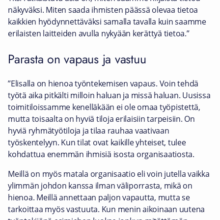
näkyväksi. Miten saada ihmisten päässä olevaa tietoa
kaikkien hyödynnettäväksi samalla tavalla kuin saamme
erilaisten laitteiden avulla nykyään kerättyä tietoa.”
Parasta on vapaus ja vastuu
”Elisalla on hienoa työntekemisen vapaus. Voin tehdä
työtä aika pitkälti milloin haluan ja missä haluan. Uusissa
toimitiloissamme kenelläkään ei ole omaa työpistettä,
mutta toisaalta on hyviä tiloja erilaisiin tarpeisiin. On
hyviä ryhmätyötiloja ja tilaa rauhaa vaativaan
työskentelyyn. Kun tilat ovat kaikille yhteiset, tulee
kohdattua enemmän ihmisiä isosta organisaatiosta.
Meillä on myös matala organisaatio eli voin jutella vaikka
ylimmän johdon kanssa ilman väliporrasta, mikä on
hienoa. Meillä annettaan paljon vapautta, mutta se
tarkoittaa myös vastuuta. Kun menin aikoinaan uutena