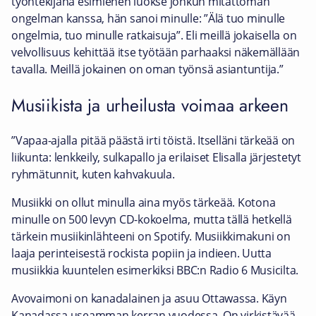
työntekijänä esimiehen luokse jonkun mitättömän
ongelman kanssa, hän sanoi minulle: ”Älä tuo minulle
ongelmia, tuo minulle ratkaisuja”. Eli meillä jokaisella on
velvollisuus kehittää itse työtään parhaaksi näkemällään
tavalla. Meillä jokainen on oman työnsä asiantuntija.”
Musiikista ja urheilusta voimaa arkeen
”Vapaa-ajalla pitää päästä irti töistä. Itselläni tärkeää on
liikunta: lenkkeily, sulkapallo ja erilaiset Elisalla järjestetyt
ryhmätunnit, kuten kahvakuula.
Musiikki on ollut minulla aina myös tärkeää. Kotona
minulle on 500 levyn CD-kokoelma, mutta tällä hetkellä
tärkein musiikinlähteeni on Spotify. Musiikkimakuni on
laaja perinteisestä rockista popiin ja indieen. Uutta
musiikkia kuuntelen esimerkiksi BBC:n Radio 6 Musicilta.
Avovaimoni on kanadalainen ja asuu Ottawassa. Käyn
Kanadassa useamman kerran vuodessa. On virkistävää,