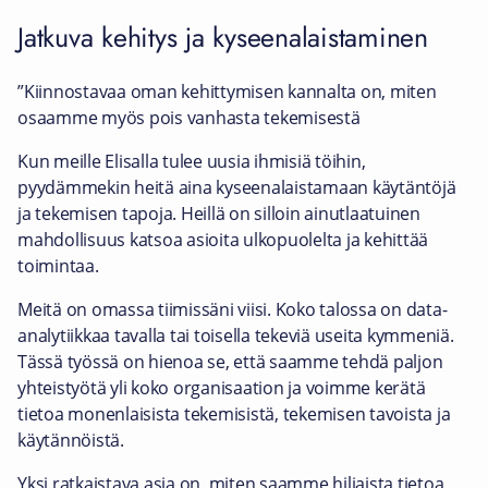
Jatkuva kehitys ja kyseenalaistaminen
”Kiinnostavaa oman kehittymisen kannalta on, miten
osaamme myös pois vanhasta tekemisestä
Kun meille Elisalla tulee uusia ihmisiä töihin,
pyydämmekin heitä aina kyseenalaistamaan käytäntöjä
ja tekemisen tapoja. Heillä on silloin ainutlaatuinen
mahdollisuus katsoa asioita ulkopuolelta ja kehittää
toimintaa.
Meitä on omassa tiimissäni viisi. Koko talossa on data-
analytiikkaa tavalla tai toisella tekeviä useita kymmeniä.
Tässä työssä on hienoa se, että saamme tehdä paljon
yhteistyötä yli koko organisaation ja voimme kerätä
tietoa monenlaisista tekemisistä, tekemisen tavoista ja
käytännöistä.
Yksi ratkaistava asia on, miten saamme hiljaista tietoa