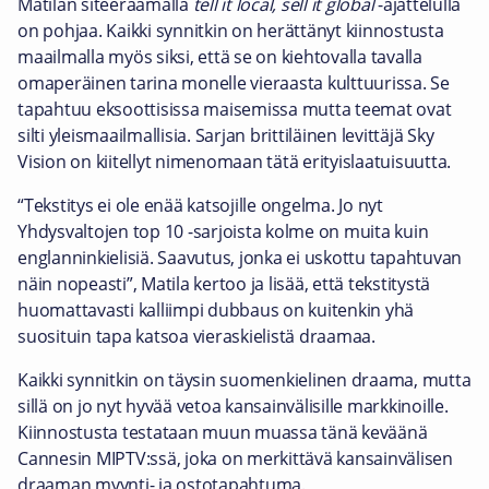
Matilan siteeraamalla
tell it local, sell it global
-ajattelulla
on pohjaa. Kaikki synnitkin on herättänyt kiinnostusta
maailmalla myös siksi, että se on kiehtovalla tavalla
omaperäinen tarina monelle vieraasta kulttuurissa. Se
tapahtuu eksoottisissa maisemissa mutta teemat ovat
silti yleismaailmallisia. Sarjan brittiläinen levittäjä Sky
Vision on kiitellyt nimenomaan tätä erityislaatuisuutta.
“Tekstitys ei ole enää katsojille ongelma. Jo nyt
Yhdysvaltojen top 10 -sarjoista kolme on muita kuin
englanninkielisiä. Saavutus, jonka ei uskottu tapahtuvan
näin nopeasti”, Matila kertoo ja lisää, että tekstitystä
huomattavasti kalliimpi dubbaus on kuitenkin yhä
suosituin tapa katsoa vieraskielistä draamaa.
Kaikki synnitkin on täysin suomenkielinen draama, mutta
sillä on jo nyt hyvää vetoa kansainvälisille markkinoille.
Kiinnostusta testataan muun muassa tänä keväänä
Cannesin MIPTV:ssä, joka on merkittävä kansainvälisen
draaman myynti- ja ostotapahtuma.