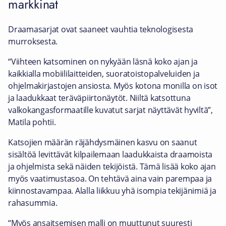
markkinat
Draamasarjat ovat saaneet vauhtia teknologisesta
murroksesta.
“Viihteen katsominen on nykyään läsnä koko ajan ja
kaikkialla mobiililaitteiden, suoratoistopalveluiden ja
ohjelmakirjastojen ansiosta. Myös kotona monilla on isot
ja laadukkaat teräväpiirtonäytöt. Niiltä katsottuna
valkokangasformaatille kuvatut sarjat näyttävät hyviltä”,
Matila pohtii.
Katsojien määrän räjähdysmäinen kasvu on saanut
sisältöä levittävät kilpailemaan laadukkaista draamoista
ja ohjelmista sekä näiden tekijöistä. Tämä lisää koko ajan
myös vaatimustasoa. On tehtävä aina vain parempaa ja
kiinnostavampaa. Alalla liikkuu yhä isompia tekijänimiä ja
rahasummia.
“Myös ansaitsemisen malli on muuttunut suuresti