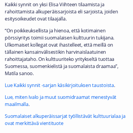
Kaikki synnit on yksi Elisa Viihteen tilaamista ja
rahoittamista alkuperäissarjoista eli sarjoista, joiden
esitysoikeudet ovat tilaajalla.
“On poikkeuksellista ja hienoa, että kotimainen
pörssiyritys toimii suomalaisen kulttuurin tukijana.
Ulkomaiset kollegat ovat ihastelleet, että meillä on
tällainen kansainvälisestikin harvinaislaatuinen
rahoittajataho. On kulttuuriteko yritykseltä tuottaa
Suomessa, suomenkielistä ja suomalaista draamaa”,
Matila sanoo.
Lue Kaikki synnit -sarjan käsikirjoituksen taustoista
.
Lue, miten Ivalo ja muut suomidraamat menestyvät
maailmalla
.
Suomalaiset alkuperäissarjat työllistävät kulttuurialaa ja
ovat merkittävä vientituote