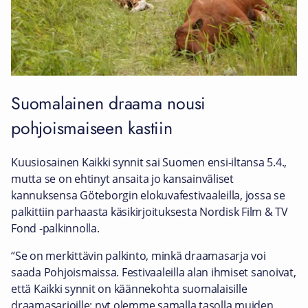
Suomalainen draama nousi
pohjoismaiseen kastiin
Kuusiosainen Kaikki synnit sai Suomen ensi-iltansa 5.4.,
mutta se on ehtinyt ansaita jo kansainväliset
kannuksensa Göteborgin elokuvafestivaaleilla, jossa se
palkittiin parhaasta käsikirjoituksesta Nordisk Film & TV
Fond -palkinnolla.
“Se on merkittävin palkinto, minkä draamasarja voi
saada Pohjoismaissa. Festivaaleilla alan ihmiset sanoivat,
että Kaikki synnit on käännekohta suomalaisille
draamasarjoille: nyt olemme samalla tasolla muiden