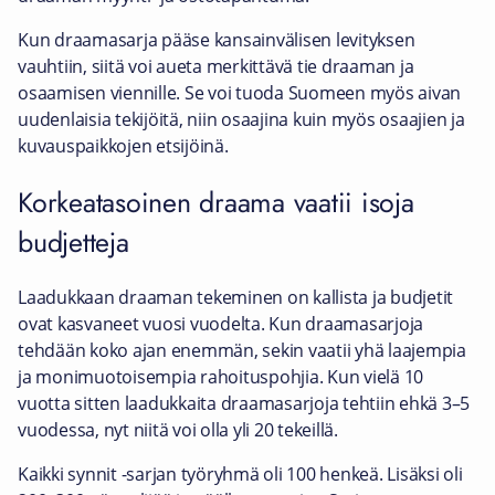
Kun draamasarja pääse kansainvälisen levityksen
vauhtiin, siitä voi aueta merkittävä tie draaman ja
osaamisen viennille. Se voi tuoda Suomeen myös aivan
uudenlaisia tekijöitä, niin osaajina kuin myös osaajien ja
kuvauspaikkojen etsijöinä.
Korkeatasoinen draama vaatii isoja
budjetteja
Laadukkaan draaman tekeminen on kallista ja budjetit
ovat kasvaneet vuosi vuodelta. Kun draamasarjoja
tehdään koko ajan enemmän, sekin vaatii yhä laajempia
ja monimuotoisempia rahoituspohjia. Kun vielä 10
vuotta sitten laadukkaita draamasarjoja tehtiin ehkä 3–5
vuodessa, nyt niitä voi olla yli 20 tekeillä.
Kaikki synnit -sarjan työryhmä oli 100 henkeä. Lisäksi oli