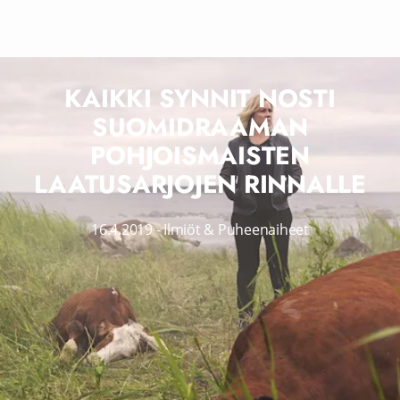
KAIKKI SYNNIT NOSTI
SUOMIDRAAMAN
POHJOISMAISTEN
LAATUSARJOJEN RINNALLE
16.4.2019
-
Ilmiöt & Puheenaiheet