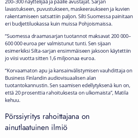
200–300 näyttelijää ja päälle avustajat. Sarjan
lavastukseen, puvustukseen, maskeeraukseen ja kuvien
rakentamiseen satsattiin paljon. Silti Suomessa painitaan
eri budjettiluokassa kuin muissa Pohjoismaissa.
“Suomessa draamasarjan tuotannot maksavat 200 000–
600 000 euroa per valmistunut tunti. Sen sijaan
esimerkiksi Silta-sarjan ensimmäiseen jaksoon käytettiin
jo viisi vuotta sitten 1,6 miljoonaa euroa.
“Korvaamaton apu ja kansainvälistymisen vauhdittaja on
Business Finlandin audiovisuaalisen alan
tuotantokannustin. Sen saamisen edellytyksenä kun on,
että 20 prosenttia rahoituksesta on ulkomaista”, Matila
kehuu.
Pörssiyritys rahoittajana on
ainutlaatuinen ilmiö