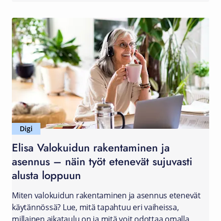
Digi
Elisa Valokuidun rakentaminen ja
asennus – näin työt etenevät sujuvasti
alusta loppuun
Miten valokuidun rakentaminen ja asennus etenevät
käytännössä? Lue, mitä tapahtuu eri vaiheissa,
millainen aikataulu on ja mitä voit odottaa omalla