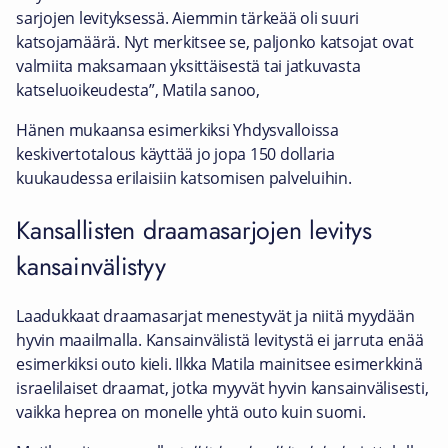
sarjojen levityksessä. Aiemmin tärkeää oli suuri
katsojamäärä. Nyt merkitsee se, paljonko katsojat ovat
valmiita maksamaan yksittäisestä tai jatkuvasta
katseluoikeudesta”, Matila sanoo,
Hänen mukaansa esimerkiksi Yhdysvalloissa
keskivertotalous käyttää jo jopa 150 dollaria
kuukaudessa erilaisiin katsomisen palveluihin.
Kansallisten draamasarjojen levitys
kansainvälistyy
Laadukkaat draamasarjat menestyvät ja niitä myydään
hyvin maailmalla. Kansainvälistä levitystä ei jarruta enää
esimerkiksi outo kieli. Ilkka Matila mainitsee esimerkkinä
israelilaiset draamat, jotka myyvät hyvin kansainvälisesti,
vaikka heprea on monelle yhtä outo kuin suomi.