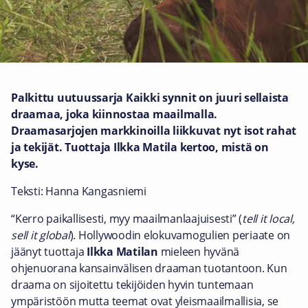
Palkittu uutuussarja Kaikki synnit on juuri sellaista
draamaa, joka kiinnostaa maailmalla.
Draamasarjojen markkinoilla liikkuvat nyt isot rahat
ja tekijät. Tuottaja Ilkka Matila kertoo, mistä on
kyse.
Teksti: Hanna Kangasniemi
“Kerro paikallisesti, myy maailmanlaajuisesti” (
tell it local,
sell it global
). Hollywoodin elokuvamogulien periaate on
jäänyt tuottaja
Ilkka Matilan
mieleen hyvänä
ohjenuorana kansainvälisen draaman tuotantoon. Kun
draama on sijoitettu tekijöiden hyvin tuntemaan
ympäristöön mutta teemat ovat yleismaailmallisia, se