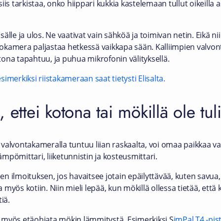
is tarkistaa, onko hiippari kukkia kastelemaan tullut oikeilla as
lle ja ulos. Ne vaativat vain sähköä ja toimivan netin. Eikä nii
okamera paljastaa hetkessä vaikkapa sään. Kalliimpien valv
ona tapahtuu, ja puhua mikrofonin välityksellä.
imerkiksi riistakameraan saat tietysti Elisalta.
ettei kotona tai mökillä ole tuli
valvontakameralla tuntuu liian raskaalta, voi omaa paikkaa val
lämpömittari, liiketunnistin ja kosteusmittari.
 ilmoituksen, jos havaitsee jotain epäilyttävää, kuten savua, h
myös kotiin. Niin mieli lepää, kun mökillä ollessa tietää, että
iä.
it myös etäohjata mökin lämmitystä. Esimerkiksi S
imPal T4 -pis