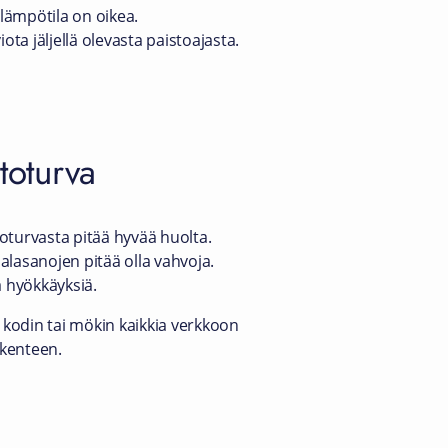
 lämpötila on oikea.
ota jäljellä olevasta paistoajasta.
toturva
toturvasta pitää hyvää huolta.
salasanojen pitää olla vahvoja.
 hyökkäyksiä.
e kodin tai mökin kaikkia verkkoon
ikenteen.