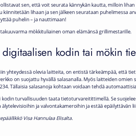
llistavat sen, että voit seurata kännykän kautta, milloin lihan
u kiinnitetään lihaan ja sen jälkeen seurataan puhelimessa arvi
yttää puhelin – ja nauttimaan!
takuuvarma mökkituliainen oman elämänsä grillimestarille.
digitaalisen kodin tai mökin tie
iin yhteydessä olevia laitteita, on entistä tärkeämpää, että tie
 verkko on suojattu hyvällä salasanalla. Myös laitteiden omien 
34. Tällaisia salasanoja kohtaan voidaan tehdä automaattisia
kodin turvallisuuden taata tietoturvareitittimellä. Se suojele
ta älytelevisioihin ja valvontakameroihin ja estää epäilyttävän li
epäällikkö Visa Hannulaa Elisalta.