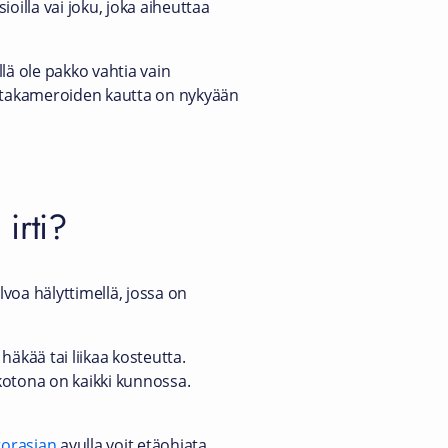
ioilla vai joku, joka aiheuttaa
llä ole pakko vahtia vain
ontakameroiden kautta on nykyään
 irti?
voa hälyttimellä, jossa on
äkää tai liikaa kosteutta.
 kotona on kaikki kunnossa.
torasian
avulla voit etäohjata