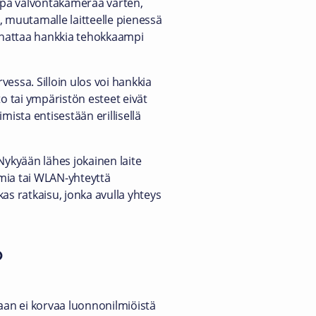
kkapa valvontakameraa varten,
jä, muutamalle laitteelle pienessä
kannattaa hankkia tehokkaampi
vessa. Silloin ulos voi hankkia
o tai ympäristön esteet eivät
imista entisestään erillisellä
Nykyään lähes jokainen laite
imia tai WLAN-yhteyttä
as ratkaisu, jonka avulla yhteys
?
kaan ei korvaa luonnonilmiöistä