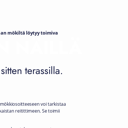
han mökiltä löytyy toimiva
N NÄILLÄ
itten terassilla.
 mökkiosoitteeseen voi tarkistaa
akaistan reitittimeen. Se toimii