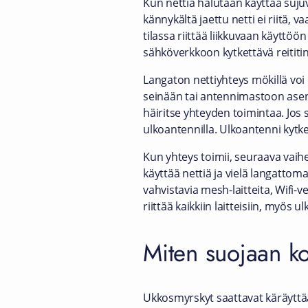
Kun nettiä halutaan käyttää sujuv
kännykältä jaettu netti ei riitä, v
tilassa riittää liikkuvaan käyttö
sähköverkkoon kytkettävä reititin
Langaton nettiyhteys
mökillä
voi 
seinään tai antennimastoon asenn
häiritse yhteyden toimintaa. Jos s
ulkoantennilla. Ulkoantenni kytke
Kun yhteys toimii, seuraava vaihe
käyttää nettiä ja vielä langattom
vahvistavia mesh-laitteita, Wifi-
riittää kaikkiin laitteisiin, myös u
Miten suojaan ko
Ukkosmyrskyt saattavat käräyttää 