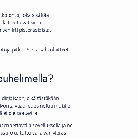
kojohto, joka sisältää
laitteet ovat kiinni
en irti pistorasioista.
oja pitkin. Siellä sähkölaitteet
 puhelimella?
i digiaikaan, eikä tästäkään
vonta vaadi edes nettiä mökille,
ei ole saatavilla.
asennettavalla sovelluksella ja ne
ssa joku tuttu vai aivan vieras