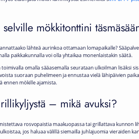
 selville mökkitonttini täsmäsää
kannattaako lähteä aurinkoa ottamaan lomapaikalle? Sääpalvel
alla paikkakunnalla voi olla yhtaikaa monenlaistakin säätä.
ä toimivalla omalla sääasemalla seurataan ulkoilman lisäksi si
rvoista suoraan puhelimeen ja ennustaa vielä lähipäivien paik
ä ennen mökille ajamista.
rillikyljystä – mikä avuksi?
istettava rosvopaistia maakuopassa tai grillattava kunnon liha
ulkoistaa, jos haluaa välillä siemailla juhlajuomia vieraiden ka