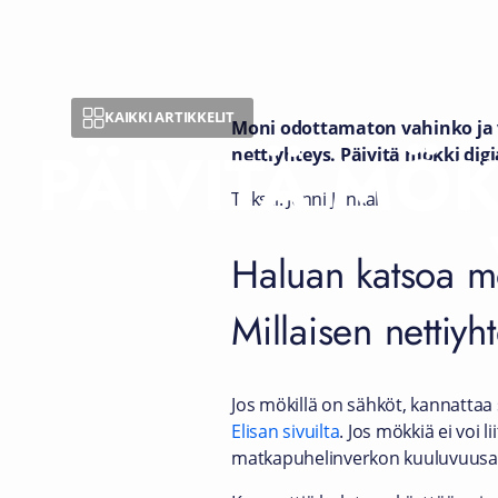
KAIKKI ARTIKKELIT
Moni odottamaton vahinko ja v
PÄIVITÄ MÖK
nettiyhteys. Päivitä mökki dig
Teksti: Jenni Junkala
Haluan katsoa mök
Millaisen nettiyh
Jos mökillä on sähköt, kannattaa
Elisan sivuilta
. Jos mökkiä ei voi l
matkapuhelinverkon kuuluvuusal