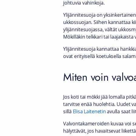
johtuvia vahinkoja.
Ylijännitesuoja on yksinkertainen
ukkossuojan. Siihen kannattaa kiin
ylijännitesuojassa, vältät ukkos
Mökilläkin telkkari tai laajakaista 
Ylijännitesuoja kannattaa hankkia
ovat erityisellä koetuksella sala
Miten voin valvo
Jos koti tai mökki jää lomalla pit
tarvitse enää huolehtia. Uudet va
sillä
Elisa Laitenetin
avulla saat l
Valvontakameroiden kuvaa voi seur
hälyttävät, jos havaitsevat liiket