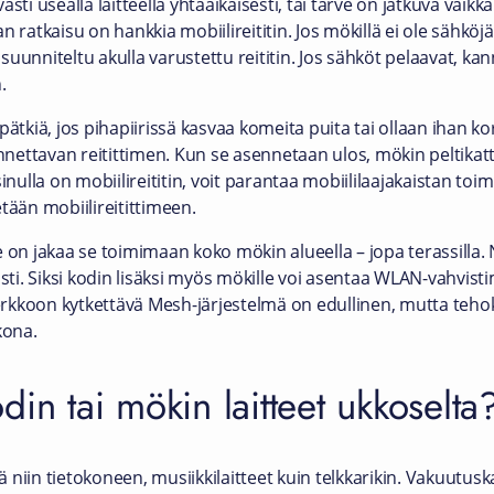
asti usealla laitteella yhtäaikaisesti, tai tarve on jatkuva vai
aan ratkaisu on hankkia mobiilireititin. Jos mökillä ei ole sähkö
ön suunniteltu akulla varustettu reititin. Jos sähköt pelaavat, 
.
pätkiä, jos pihapiirissä kasvaa komeita puita tai ollaan ihan kor
ettavan reitittimen. Kun se asennetaan ulos, mökin peltikatt
inulla on mobiilireititin, voit parantaa mobiililaajakaistan toim
tään mobiilireitittimeen.
 on jakaa se toimimaan koko mökin alueella – jopa terassilla. 
asti. Siksi kodin lisäksi myös mökille voi asentaa WLAN-vahvist
verkkoon kytkettävä Mesh-järjestelmä on edullinen, mutta tehok
lkona.
din tai mökin laitteet ukkoselta
niin tietokoneen, musiikkilaitteet kuin telkkarikin. Vakuutus