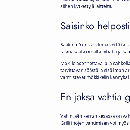
siihen kytkettyjä laitteita.
Saisinko helposti
Saako mökin kasvimaa vettä tai 
täsmäsäätä omalta pihalta ja sam
Mökille asennettavalla ja sähköll
tarvittavan säästä ja sisäilman a
varmistavat mökkikelin kännykäll
En jaksa vahtia g
Vähintään kerran kesässä on valm
Grillilihojen vahtimisen voi myös 