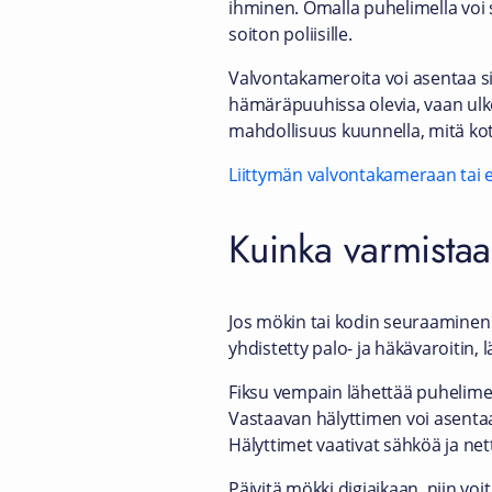
ihminen. Omalla puhelimella voi si
soiton poliisille.
Valvontakameroita voi asentaa sisä
hämäräpuuhissa olevia, vaan ulk
mahdollisuus kuunnella, mitä kot
Liittymän valvontakameraan tai es
Kuinka varmistaa, 
Jos mökin tai kodin seuraaminen 
yhdistetty palo- ja häkävaroitin, 
Fiksu vempain lähettää puhelimeen
Vastaavan hälyttimen voi asentaa 
Hälyttimet vaativat sähköä ja nett
Päivitä mökki digiaikaan, niin vo