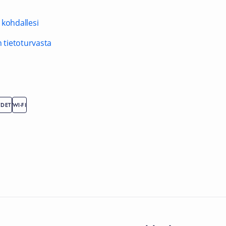
 kohdallesi
n tietoturvasta
YDET
WI-FI