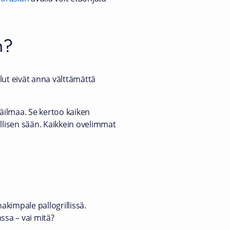
n?
ut eivät anna välttämättä
säilmaa. Se kertoo kaiken
allisen sään. Kaikkein ovelimmat
kimpale pallogrillissä.
nssa – vai mitä?