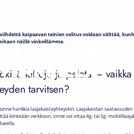
iihdettä kaipaavan teinien valitus voidaan välttää, kun
KI DIGIAIKAA
iaikaan näillä vinkeillämme.
VINKEILLÄ
illä leffoja ja pelata – vaikka s
teyden tarvitsen?
3.7.2023
-
Digi
 sinne hankkia laajakaistayhteyskin. Laajakaistan saatavuuden
iittää kiinteään verkkoon, sinne voi ottaa 4g- tai 5g- mobiililaaj
ueella.