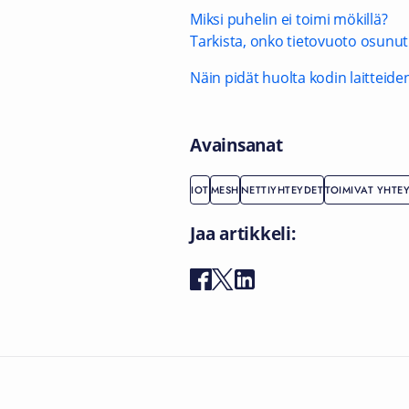
Miksi puhelin ei toimi mökillä?
Tarkista, onko tietovuoto osunut
Näin pidät huolta kodin laitteide
Avainsanat
IOT
MESH
NETTIYHTEYDET
TOIMIVAT YHTE
Jaa artikkeli: