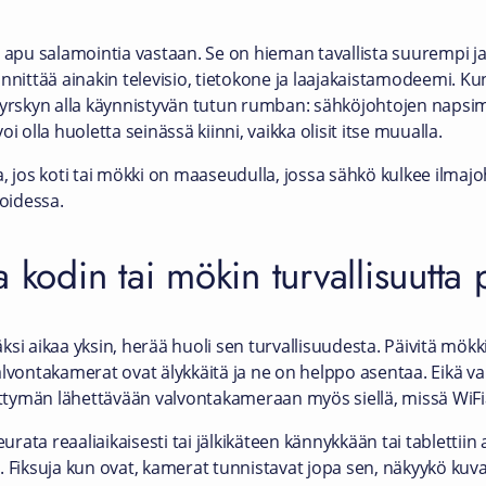
 apu salamointia vastaan. Se on hieman tavallista suurempi jat
nittää ainakin televisio, tietokone ja laajakaistamodeemi. Kun 
myrskyn alla käynnistyvän tutun rumban: sähköjohtojen napsimis
voi olla huoletta seinässä kiinni, vaikka olisit itse muualla.
, jos koti tai mökki on maaseudulla, jossa sähkö kulkee ilmajoht
moidessa.
a kodin tai mökin turvallisuutta
käksi aikaa yksin, herää huoli sen turvallisuudesta. Päivitä mökk
lvontakamerat ovat älykkäitä ja ne on helppo asentaa. Eikä val
iittymän lähettävään valvontakameraan myös siellä, missä WiFiä 
ata reaaliaikaisesti tai jälkikäteen kännykkään tai tablettiin 
tä. Fiksuja kun ovat, kamerat tunnistavat jopa sen, näkyykö kuva