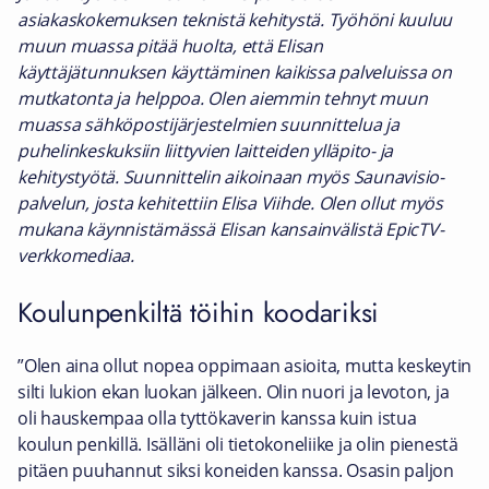
asiakaskokemuksen teknistä kehitystä. Työhöni kuuluu
muun muassa pitää huolta, että Elisan
käyttäjätunnuksen käyttäminen kaikissa palveluissa on
mutkatonta ja helppoa. Olen aiemmin tehnyt muun
muassa sähköpostijärjestelmien suunnittelua ja
puhelinkeskuksiin liittyvien laitteiden ylläpito- ja
kehitystyötä. Suunnittelin aikoinaan myös Saunavisio-
palvelun, josta kehitettiin Elisa Viihde. Olen ollut myös
mukana käynnistämässä Elisan kansainvälistä EpicTV-
verkkomediaa.
Koulunpenkiltä töihin koodariksi
”Olen aina ollut nopea oppimaan asioita, mutta keskeytin
silti lukion ekan luokan jälkeen. Olin nuori ja levoton, ja
oli hauskempaa olla tyttökaverin kanssa kuin istua
koulun penkillä. Isälläni oli tietokoneliike ja olin pienestä
pitäen puuhannut siksi koneiden kanssa. Osasin paljon