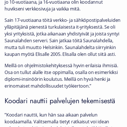
jo 10-vuotiaana, ja 16-vuotiaana olin koodannut
huvikseni verkkosivuja ja vaikka mitä.
Sain 17-vuotiaana töitä verkko- ja sähköpostipalveluiden
ylläpitäjänä pienestä turkulaisesta it-yrityksestä. Se oli
yksi yrityksistä, jotka aikanaan yhdistyivät ja joista syntyi
Saunalahden serveri. Sain jatkaa töitä Saunalahdella,
mutta tuli muutto Helsinkiin. Saunalahdelta siirryinkin
kaupan myötä Elisalle 2005. Elisalla olen ollut siitä asti.
Meillä on ohjelmistokehityksessä hyvin erilaisia ihmisiä.
Osa on tullut alalle itse oppimalla, osalla on esimerkiksi
diplomi-insinöörin koulutus. Meillä on hyvä henki ja
erinomaiset mahdollisuudet työkiertoon.”
Koodari nauttii palvelujen tekemisestä
”Koodari nauttii, kun hän saa aikaan palvelun
koodaamalla. Valitsemalla tietyt ratkaisut voi idean