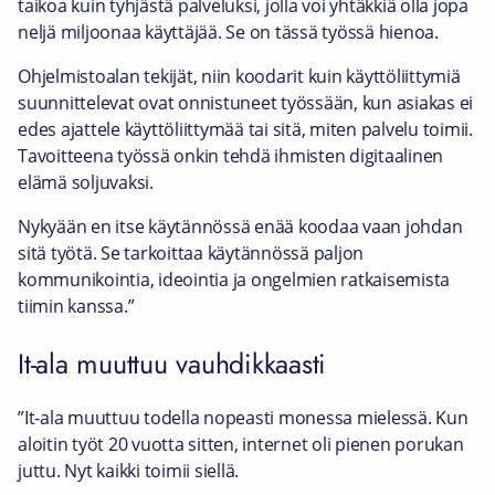
taikoa kuin tyhjästä palveluksi, jolla voi yhtäkkiä olla jopa
neljä miljoonaa käyttäjää. Se on tässä työssä hienoa.
Ohjelmistoalan tekijät, niin koodarit kuin käyttöliittymiä
suunnittelevat ovat onnistuneet työssään, kun asiakas ei
edes ajattele käyttöliittymää tai sitä, miten palvelu toimii.
Tavoitteena työssä onkin tehdä ihmisten digitaalinen
elämä soljuvaksi.
Nykyään en itse käytännössä enää koodaa vaan johdan
sitä työtä. Se tarkoittaa käytännössä paljon
kommunikointia, ideointia ja ongelmien ratkaisemista
tiimin kanssa.”
It-ala muuttuu vauhdikkaasti
”It-ala muuttuu todella nopeasti monessa mielessä. Kun
aloitin työt 20 vuotta sitten, internet oli pienen porukan
juttu. Nyt kaikki toimii siellä.