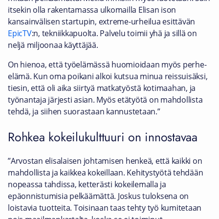
itsekin olla rakentamassa ulkomailla Elisan ison
kansainvälisen startupin, extreme-urheilua esittävän
EpicTV
:n, tekniikkapuolta. Palvelu toimii yhä ja sillä on
neljä miljoonaa käyttäjää.
On hienoa, että työelämässä huomioidaan myös perhe-
elämä. Kun oma poikani alkoi kutsua minua reissuisäksi,
tiesin, että oli aika siirtyä matkatyöstä kotimaahan, ja
työnantaja järjesti asian. Myös etätyötä on mahdollista
tehdä, ja siihen suorastaan kannustetaan.”
Rohkea kokeilukulttuuri on innostavaa
”Arvostan elisalaisen johtamisen henkeä, että kaikki on
mahdollista ja kaikkea kokeillaan. Kehitystyötä tehdään
nopeassa tahdissa, ketterästi kokeilemalla ja
epäonnistumisia pelkäämättä. Joskus tuloksena on
loistavia tuotteita. Toisinaan taas tehty työ kumitetaan