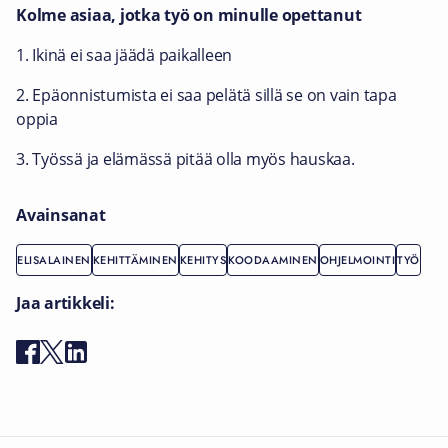
Kolme asiaa, jotka työ on minulle opettanut
1. Ikinä ei saa jäädä paikalleen
2. Epäonnistumista ei saa pelätä sillä se on vain tapa
oppia
3. Työssä ja elämässä pitää olla myös hauskaa.
Avainsanat
ELISALAINEN
KEHITTÄMINEN
KEHITYS
KOODAAMINEN
OHJELMOINTI
TYÖ
Jaa artikkeli: