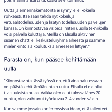
pois maailmankartalta, koska se ei toiminut.
Uutta ja ennennäkemätöntä ei synny, ellei kokeilla
rohkeasti. Itse saan tehdä nyt kokeiluja
virtuaalitodellisuuden ja lisätyn todellisuuden palvelujen
kanssa. On kiinnostavaa visioida, miten uusilla tekniikoilla
voisi palvella kuluttajia. Meilllä on Elisalla aktiivinen
sisäinen chatti eli keskusteluryhmä aiheesta ja saamme
mielenkiintoisia koulutuksia aiheeseen liittyen.”
Parasta on, kun pääsee kehittämään
uutta
”Kiinnostavinta tässä työssä on, että aina halutessaan
voi päästä kehittämään jotain uutta. Elisalla ei ole ollut
tilaisuuksista pulaa. Vaikka olen ollut talossa lähes 20
vuotta, olen vaihtanut työnkuvaa 2−4 vuoden välein.
Kun saimme jossain konferenssissa idean, että tallenteet