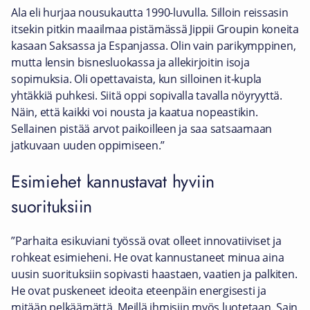
Ala eli hurjaa nousukautta 1990-luvulla. Silloin reissasin
itsekin pitkin maailmaa pistämässä Jippii Groupin koneita
kasaan Saksassa ja Espanjassa. Olin vain parikymppinen,
mutta lensin bisnesluokassa ja allekirjoitin isoja
sopimuksia. Oli opettavaista, kun silloinen it-kupla
yhtäkkiä puhkesi. Siitä oppi sopivalla tavalla nöyryyttä.
Näin, että kaikki voi nousta ja kaatua nopeastikin.
Sellainen pistää arvot paikoilleen ja saa satsaamaan
jatkuvaan uuden oppimiseen.”
Esimiehet kannustavat hyviin
suorituksiin
”Parhaita esikuviani työssä ovat olleet innovatiiviset ja
rohkeat esimieheni. He ovat kannustaneet minua aina
uusin suorituksiin sopivasti haastaen, vaatien ja palkiten.
He ovat puskeneet ideoita eteenpäin energisesti ja
mitään pelkäämättä. Meillä ihmisiin myös luotetaan. Sain