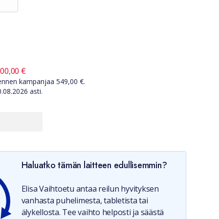
nta ennen kampanjaa
549,00
€
00,00
€
a ennen kampanjaa
549,00
€.
0.08.2026
asti.
Haluatko tämän laitteen edullisemmin?
Elisa Vaihtoetu antaa reilun hyvityksen
vanhasta puhelimesta, tabletista tai
älykellosta. Tee vaihto helposti ja säästä