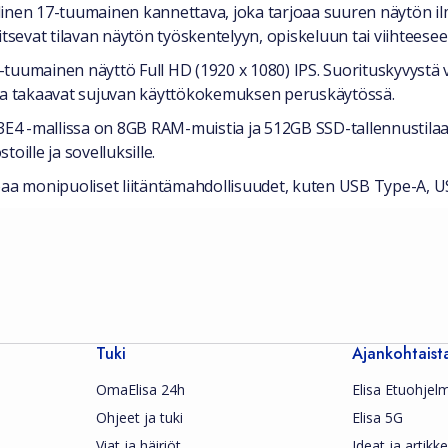
linen 17-tuumainen kannettava, joka tarjoaa suuren näytön i
rvitsevat tilavan näytön työskentelyyn, opiskeluun tai viihteesee
tuumainen näyttö Full HD (1920 x 1080) IPS. Suorituskyvystä 
tka takaavat sujuvan käyttökokemuksen peruskäytössä.
C3E4 -mallissa on 8GB RAM-muistia ja 512GB SSD-tallennustila
stoille ja sovelluksille.
joaa monipuoliset liitäntämahdollisuudet, kuten USB Type-A, 
Tuki
Ajankohtaist
OmaElisa 24h
Elisa Etuohjel
Ohjeet ja tuki
Elisa 5G
Viat ja häiriöt
Ideat ja artikkel