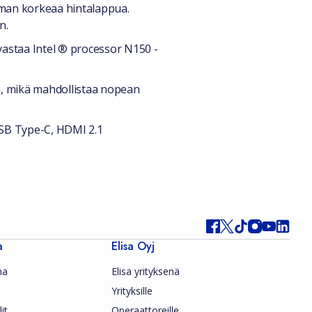
lman korkeaa hintalappua.
n.
vastaa Intel ® processor N150 -
a, mikä mahdollistaa nopean
USB Type-C, HDMI 2.1
a
Elisa Oyj
ma
Elisa yrityksenä
Yrityksille
it
Operaattoreille