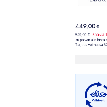
12,46 €/kk
Hinta
449,00
449,00 €
€
30 päivän alin hi
549,00
€
Säästä
1
30 päivän alin hint
Tarjous voimassa
3