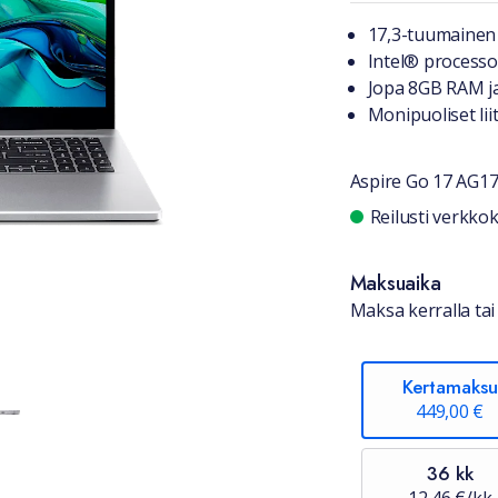
Tuotteest
17,3-tuumainen 
Intel® process
Jopa 8GB RAM j
Monipuoliset li
Aspire Go 17 AG1
Saatavuu
Reilusti verkk
Maksuaika
Maksa kerralla tai 
Kertamaksu
449,00 €
36 kk