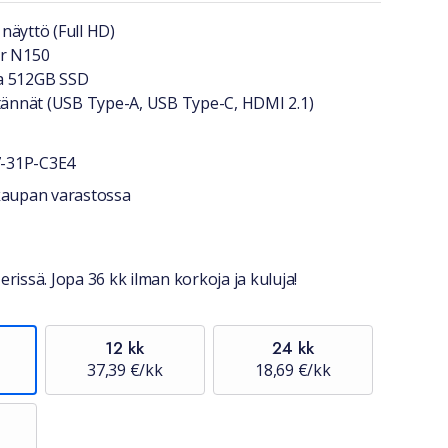
a lyhyesti
näyttö (Full HD)
or N150
a 512GB SSD
itännät (USB Type-A, USB Type-C, HDMI 2.1)
7-31P-C3E4
stiedot
okaupan varastossa
erissä. Jopa 36 kk ilman korkoja ja kuluja!
12 kk
24 kk
37,39 €/kk
18,69 €/kk