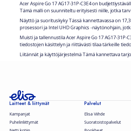
Yleiset tiedot
Acer Aspire Go 17 AG17-31P-C3E4 on budjettiystäväl
Tämä malli on suunniteltu erityisesti niille, jotka ta
Näyttö ja suorituskyky Tässä kannettavassa on 17,3-
prosessori ja Intel UHD Graphics -näytönohjain, jo
Muisti ja tallennustila Acer Aspire Go 17 AG17-31P-
tiedostojen käsittelyn ja riittävästi tilaa tärkeille tiedo
Liitännät ja käyttöjärjestelmä Tämä kannettava tar
Laitteet & liittymät
Palvelut
Kampanjat
Elisa Viihde
Puhelinliittymät
Suoratoistopalvelut
Netti kotiin
Bookbeat