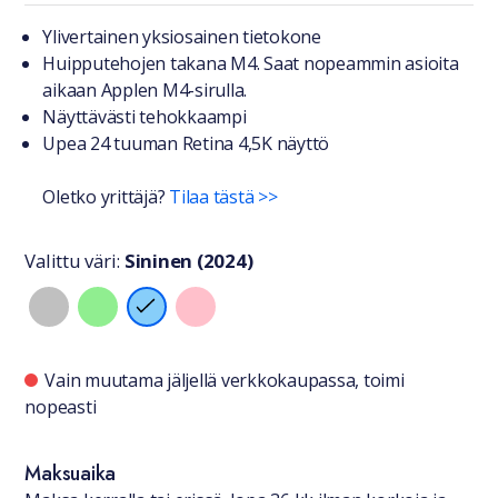
Tuotteesta lyhyesti
Ylivertainen yksiosainen tietokone
Huipputehojen takana M4. Saat nopeammin asioita
aikaan Applen M4-sirulla.
Näyttävästi tehokkaampi
Upea 24 tuuman Retina 4,5K näyttö
Oletko yrittäjä?
Tilaa tästä >>
Valittu väri:
Sininen (2024)
Valitse väri
Saatavuustiedot
Vain muutama jäljellä verkkokaupassa, toimi
nopeasti
Maksuaika