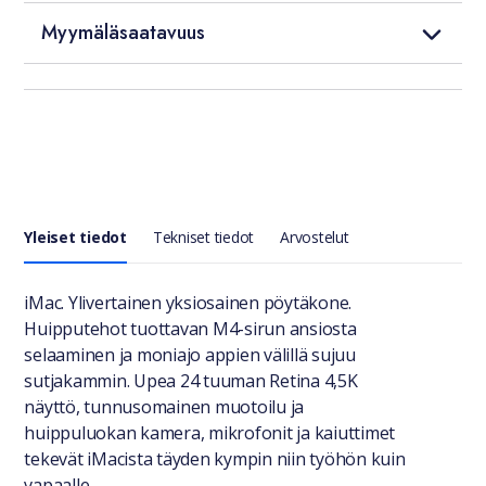
Myymäläsaatavuus
Yleiset tiedot
Tekniset tiedot
Arvostelut
Yleiset tiedot
iMac. Ylivertainen yksiosainen pöytäkone.
Huipputehot tuottavan M4-sirun ansiosta
selaaminen ja moniajo appien välillä sujuu
sutjakammin. Upea 24 tuuman Retina 4,5K
näyttö, tunnusomainen muotoilu ja
huippuluokan kamera, mikrofonit ja kaiuttimet
tekevät iMacista täyden kympin niin työhön kuin
vapaalle.