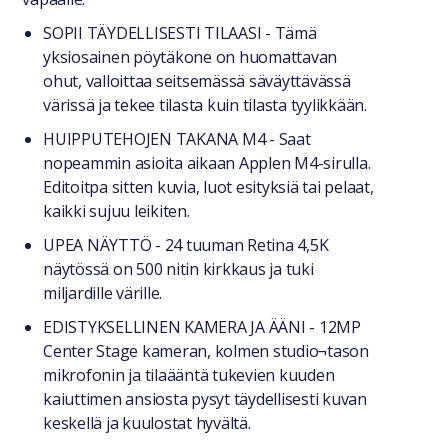
SOPII TÄYDELLISESTI TILAASI - Tämä
yksiosainen pöytäkone on huomattavan
ohut, valloittaa seitsemässä säväyttävässä
värissä ja tekee tilasta kuin tilasta tyylikkään.
HUIPPUTEHOJEN TAKANA M4 - Saat
nopeammin asioita aikaan Applen M4-sirulla.
Editoitpa sitten kuvia, luot esityksiä tai pelaat,
kaikki sujuu leikiten.
UPEA NÄYTTÖ - 24 tuuman Retina 4,5K
näytössä on 500 nitin kirkkaus ja tuki
miljardille värille.
EDISTYKSELLINEN KAMERA JA ÄÄNI - 12MP
Center Stage kameran, kolmen studio¬tason
mikrofonin ja tilaääntä tukevien kuuden
kaiuttimen ansiosta pysyt täydellisesti kuvan
keskellä ja kuulostat hyvältä.