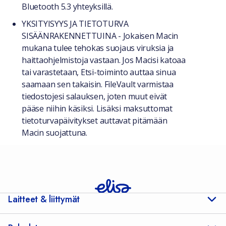
Bluetooth 5.3 yhteyksillä.
YKSITYISYYS JA TIETOTURVA
SISÄÄNRAKENNETTUINA - Jokaisen Macin
mukana tulee tehokas suojaus viruksia ja
haittaohjelmistoja vastaan. Jos Macisi katoaa
tai varastetaan, Etsi-toiminto auttaa sinua
saamaan sen takaisin. FileVault varmistaa
tiedostojesi salauksen, joten muut eivät
pääse niihin käsiksi. Lisäksi maksuttomat
tietoturvapäivitykset auttavat pitämään
Macin suojattuna.
Laitteet & liittymät