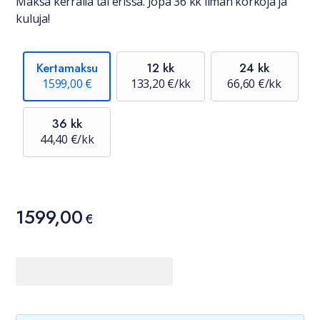
Maksa kerralla tai erissä. Jopa 36 kk ilman korkoja ja
kuluja!
Kertamaksu
12 kk
24 kk
1599,00 €
133,20 €/kk
66,60 €/kk
36 kk
44,40 €/kk
Hinta
1599,00
1599,00 €
€