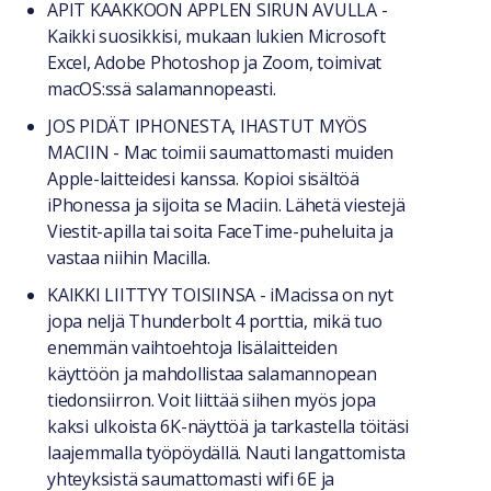
APIT KAAKKOON APPLEN SIRUN AVULLA -
Kaikki suosikkisi, mukaan lukien Microsoft
Excel, Adobe Photoshop ja Zoom, toimivat
macOS:ssä salamannopeasti.
JOS PIDÄT IPHONESTA, IHASTUT MYÖS
MACIIN - Mac toimii saumattomasti muiden
Apple-laitteidesi kanssa. Kopioi sisältöä
iPhonessa ja sijoita se Maciin. Lähetä viestejä
Viestit-apilla tai soita FaceTime-puheluita ja
vastaa niihin Macilla.
KAIKKI LIITTYY TOISIINSA - iMacissa on nyt
jopa neljä Thunderbolt 4 porttia, mikä tuo
enemmän vaihtoehtoja lisälaitteiden
käyttöön ja mahdollistaa salamannopean
tiedonsiirron. Voit liittää siihen myös jopa
kaksi ulkoista 6K-näyttöä ja tarkastella töitäsi
laajemmalla työpöydällä. Nauti langattomista
yhteyksistä saumattomasti wifi 6E ja