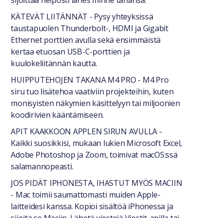
sijoittaa helposti lähes minne tahansa.
KÄTEVÄT LIITÄNNÄT - Pysy yhteyksissä
taustapuolen Thunderbolt-, HDMI ja Gigabit
Ethernet porttien avulla sekä ensimmäistä
kertaa etuosan USB-C-porttien ja
kuulokeliitännän kautta.
HUIPPUTEHOJEN TAKANA M4 PRO - M4 Pro
siru tuo lisätehoa vaativiin projekteihin, kuten
monisyisten näkymien käsittelyyn tai miljoonien
koodirivien kääntämiseen.
APIT KAAKKOON APPLEN SIRUN AVULLA -
Kaikki suosikkisi, mukaan lukien Microsoft Excel,
Adobe Photoshop ja Zoom, toimivat macOS:ssä
salamannopeasti.
JOS PIDÄT IPHONESTA, IHASTUT MYÖS MACIIN
- Mac toimii saumattomasti muiden Apple-
laitteidesi kanssa. Kopioi sisältöä iPhonessa ja