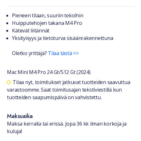
Tuotteesta lyhyesti
Pieneen tilaan, suuriin tekoihin
Huipputehojen takana M4 Pro
Kätevät liitännät
Yksityisyys ja tietoturva sisäänrakennettuna
Oletko yrittäjä?
Tilaa tästä >>
Mac Mini M4 Pro 24 Gt/512 Gt (2024)
Saatavuustiedot
Tilaa nyt, toimitukset jatkuvat tuotteiden saavuttua
varastoomme. Saat toimitusajan tekstiviestillä kun
tuotteiden saapumispäivä on vahvistettu.
Maksuaika
Maksa kerralla tai erissä. Jopa 36 kk ilman korkoja ja
kuluja!