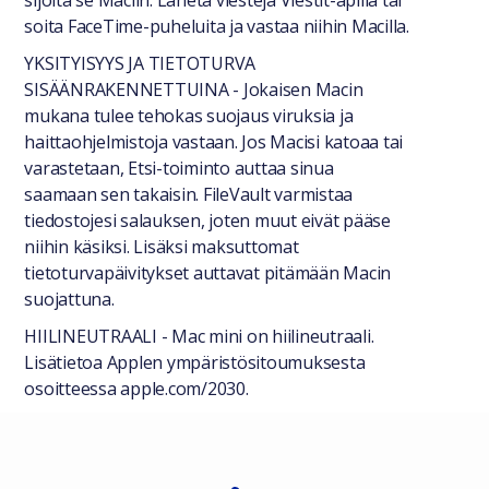
sijoita se Maciin. Lähetä viestejä Viestit-apilla tai
soita FaceTime-puheluita ja vastaa niihin Macilla.
YKSITYISYYS JA TIETOTURVA
SISÄÄNRAKENNETTUINA - Jokaisen Macin
mukana tulee tehokas suojaus viruksia ja
haittaohjelmistoja vastaan. Jos Macisi katoaa tai
varastetaan, Etsi-toiminto auttaa sinua
saamaan sen takaisin. FileVault varmistaa
tiedostojesi salauksen, joten muut eivät pääse
niihin käsiksi. Lisäksi maksuttomat
tietoturvapäivitykset auttavat pitämään Macin
suojattuna.
HIILINEUTRAALI - Mac mini on hiilineutraali.
Lisätietoa Applen ympäristösitoumuksesta
osoitteessa apple.com/2030.