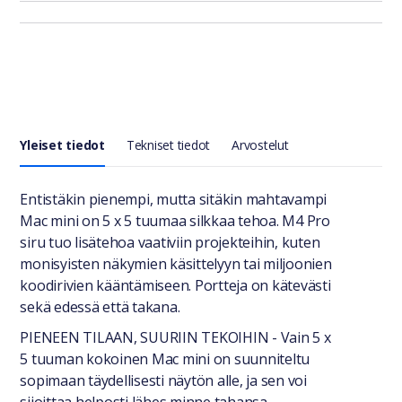
Yleiset tiedot
Tekniset tiedot
Arvostelut
Yleiset tiedot
Entistäkin pienempi, mutta sitäkin mahtavampi
Mac mini on 5 x 5 tuumaa silkkaa tehoa. M4 Pro
siru tuo lisätehoa vaativiin projekteihin, kuten
monisyisten näkymien käsittelyyn tai miljoonien
koodirivien kääntämiseen. Portteja on kätevästi
sekä edessä että takana.
PIENEEN TILAAN, SUURIIN TEKOIHIN - Vain 5 x
5 tuuman kokoinen Mac mini on suunniteltu
sopimaan täydellisesti näytön alle, ja sen voi