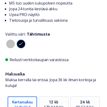
Tuotteesta lyhyesti
M5 tuo uuden suku­polven nopeutta
Jopa 24 tuntia kestävä akku
Upea PRO-näyttö
Tietosuoja ja turvallisuus vakiona
Valittu väri:
Tähtimusta
Valitse väri
Saatavuustiedot
Reilusti verkkokaupan varastossa
Maksuaika
Maksa kerralla tai erissä. Jopa 36 kk ilman korkoja ja
kuluja!
Kertamaksu
12 kk
24 kk