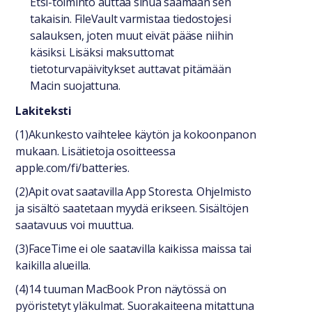
Etsi-toiminto auttaa sinua saamaan sen
takaisin. FileVault varmistaa tiedostojesi
salauksen, joten muut eivät pääse niihin
käsiksi. Lisäksi maksuttomat
tietoturvapäivitykset auttavat pitämään
Macin suojattuna.
Lakiteksti
(1)Akunkesto vaihtelee käytön ja kokoonpanon
mukaan. Lisätietoja osoitteessa
apple.com/fi/batteries.
(2)Apit ovat saatavilla App Storesta. Ohjelmisto
ja sisältö saatetaan myydä erikseen. Sisältöjen
saatavuus voi muuttua.
(3)FaceTime ei ole saatavilla kaikissa maissa tai
kaikilla alueilla.
(4)14 tuuman MacBook Pron näytössä on
pyöristetyt yläkulmat. Suorakaiteena mitattuna