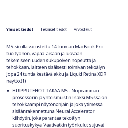
Yleiset tiedot
Tekniset tiedot
Arvostelut
Yleiset tiedot
M5-sirulla varustettu 14 tuuman MacBook Pro
tuo työhön, vapaa-aikaan ja luovaan
tekemiseen uuden sukupolven nopeutta ja
tehokkaan, laitteen sisäisesti toimivan tekoälyn.
Jopa 24 tuntia kestävä akku ja Liquid Retina XDR
näyttö.(1)
HUIPPUTEHOT TAKAA M5 - Nopeamman
prosessorin ja yhteismuistin lisäksi M5:ssä on
tehokkaampi näytönohjain ja joka ytimessä
sisäänrakennettuna Neural Accelerator
kiihdytin, joka parantaa tekoälyn
suorituskykyä. Vaativatkin työnkulut sujuvat