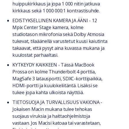
huippukirkkaus ja jopa 1 000 nitin jatkuva
kirkkaus sekä 1 000 000:1 kontrastisuhde.
EDISTYKSELLINEN KAMERA JA ÄÄNI - 12
Mpix Center Stage kamera, kolme
studiotason mikrofonia sekä Dolby Atmosia
tukevat, tilaäänellä varustetut kuusi kaiutinta
takaavat, että pysyt aina kuvassa mukana ja
kuulostat parhaaltasi.
KYTKEYDY KAIKKEEN - Tässä MacBook
Prossa on kolme Thunderbolt 4 porttia,
MagSafe 3 latausportti, SDXC-korttipaikka,
HDMI-portti ja kuulokeliitäntä. Lisäksi se
tukee jopa kahta ulkoista näyttöä.
TIETOSUOJA JA TURVALLISUUS VAKIONA -
Jokaisen Macin mukana tulee tehokas
suojaus viruksia ja haittaohjelmistoja
vastaan. Jos Macisi katoaa tai varastetaan,