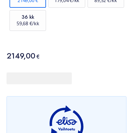
2149,00 €
179,04 €/kk
89,52 €/kk
36 kk
59,68 €/kk
Hinta
2149,00
2149,00 €
€