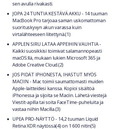
sen avulla rivakasti.
JOPA 24 TUNTIA KESTÄVÄ AKKU - 14 tuuman
MacBook Pro tarjoaa saman uskomattoman
suorituskyvyn akun varassa kuin
virtalähteeseen liitettynä.(1)
APPLEN SIRU LATAA APPEIHIN VAUHTIA -
Kaikki suosikkisi toimivat salamannopeasti
macOS:llä, mukaan lukien Microsoft 365 ja
Adobe Creative Cloud.(2)
JOS PIDÄT IPHONESTA, IHASTUT MYÖS
MACIIN - Mac toimii saumattomasti muiden
Apple-laitteidesi kanssa. Kopioi sisältöä
iPhonessa ja sijoita se Maciin. Lähetä viestejä
Viestit-apilla tai soita FaceTime-puheluita ja
vastaa niihin Macilla.(3)
UPEA PRO-NÄYTTÖ - 14,2 tuuman Liquid
Retina XDR näytössä(4) on 1 600 nitin(5)