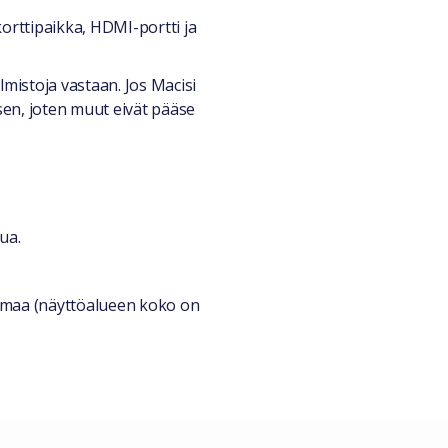
rttipaikka, HDMI-portti ja
istoja vastaan. Jos Macisi
ksen, joten muut eivät pääse
ua.
uumaa (näyttöalueen koko on