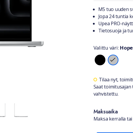
Tuotteest
M5 tuo uuden s
Jopa 24 tuntia 
Upea PRO-näyt
Tietosuoja ja tu
Valittu väri:
Hope
Valitse vä
Saatavuu
Tilaa nyt, toim
Saat toimitusajan 
vahvistettu.
Maksuaika
Maksa kerralla tai 