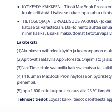
KYTKEYDY KAIKKEEN - Tässä MacBook Prossa on ko
kuulokeliitäntä. Lisäksi se tukee jopa kahta ulkois
TIETOSUOJA JA TURVALLISUUS VAKIONA - Jokaisen 
katoaa tai varastetaan, Etsi-toiminto auttaa sinu
niihin käsiksi. Lisäksi maksuttomat tietoturvapäi
Lakiteksti
(1)Akunkesto vaihtelee käytön ja kokoonpanon mukaan
(2)Apit ovat saatavilla App Storesta. Ohjelmisto ja s
(3)FaceTime ei ole saatavilla kaikissa maissa tai kaikill
(4)14 tuuman MacBook Pron näytössä on pyöristetyt
pienempi).
(5)Jopa 1 600 nitin huippukirkkaus alle 25 °C lämpöti
Tekniset tiedot
Löydät kaikki tiedot osoitteesta a