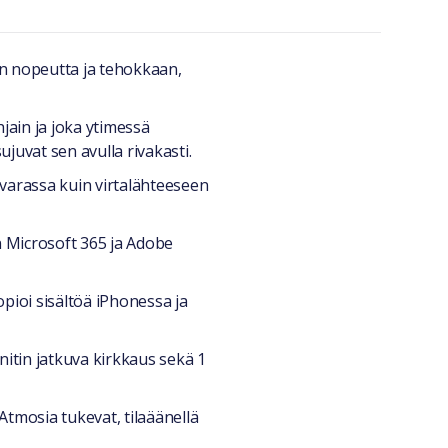
n nopeutta ja tehokkaan,
in ja joka ytimessä
juvat sen avulla rivakasti.
rassa kuin virtalähteeseen
 Microsoft 365 ja Adobe
ioi sisältöä iPhonessa ja
itin jatkuva kirkkaus sekä 1
mosia tukevat, tilaäänellä