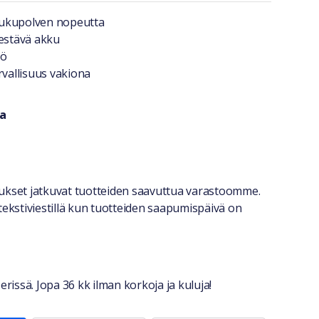
a lyhyesti
uku­polven nopeutta
kestävä akku
tö
rvallisuus vakiona
a
ri
stiedot
itukset jatkuvat tuotteiden saavuttua varastoomme.
tekstiviestillä kun tuotteiden saapumispäivä on
erissä. Jopa 36 kk ilman korkoja ja kuluja!