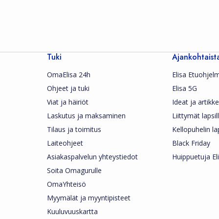
Tuki
Ajankohtaist
OmaElisa 24h
Elisa Etuohjel
Ohjeet ja tuki
Elisa 5G
Viat ja häiriöt
Ideat ja artikkel
Laskutus ja maksaminen
Liittymät lapsil
Tilaus ja toimitus
Kellopuhelin la
Laiteohjeet
Black Friday
Asiakaspalvelun yhteystiedot
Huippuetuja Eli
Soita Omagurulle
OmaYhteisö
Myymälät ja myyntipisteet
Kuuluvuuskartta