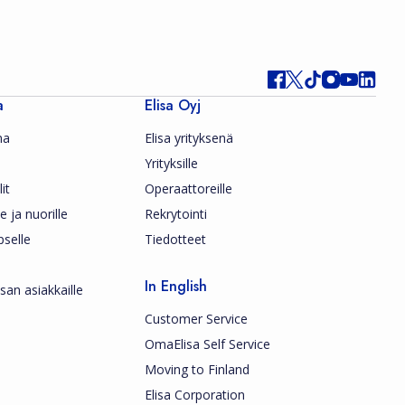
a
Elisa Oyj
ma
Elisa yrityksenä
Yrityksille
it
Operaattoreille
le ja nuorille
Rekrytointi
pselle
Tiedotteet
In English
san asiakkaille
Customer Service
OmaElisa Self Service
Moving to Finland
Elisa Corporation