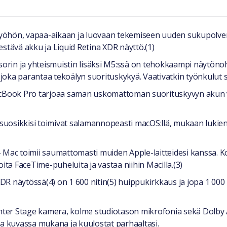
työhön, vapaa-aikaan ja luovaan tekemiseen uuden sukupolve
kestävä akku ja Liquid Retina XDR näyttö.(1)
ja yhteismuistin lisäksi M5:ssä on tehokkaampi näytönohja
joka parantaa tekoälyn suorituskykyä. Vaativatkin työnkulut su
ook Pro tarjoaa saman uskomattoman suorituskyvyn akun va
osikkisi toimivat salamannopeasti macOS:llä, mukaan lukien
 toimii saumattomasti muiden Apple-laitteidesi kanssa. Kop
 soita FaceTime-puheluita ja vastaa niihin Macilla.(3)
näytössä(4) on 1 600 nitin(5) huippukirkkaus ja jopa 1 000 n
r Stage kamera, kolme studiotason mikrofonia sekä Dolby At
ina kuvassa mukana ja kuulostat parhaaltasi.