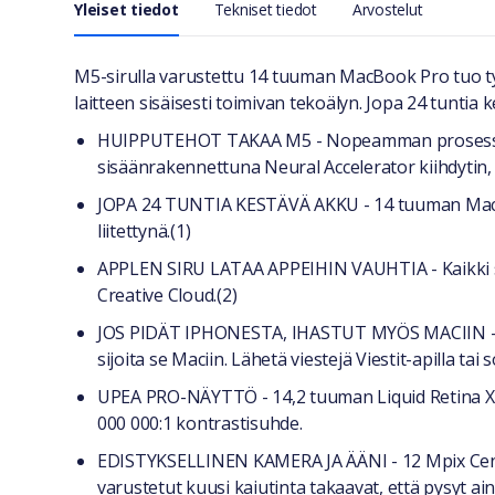
Yleiset tiedot
Tekniset tiedot
Arvostelut
Yleiset tiedot
M5-sirulla varustettu 14 tuuman MacBook Pro tuo 
laitteen sisäisesti toimivan tekoälyn. Jopa 24 tuntia 
HUIPPUTEHOT TAKAA M5 - Nopeamman prosessorin 
sisäänrakennettuna Neural Accelerator kiihdytin, 
JOPA 24 TUNTIA KESTÄVÄ AKKU - 14 tuuman MacB
liitettynä.(1)
APPLEN SIRU LATAA APPEIHIN VAUHTIA - Kaikki su
Creative Cloud.(2)
JOS PIDÄT IPHONESTA, IHASTUT MYÖS MACIIN - Mac
sijoita se Maciin. Lähetä viestejä Viestit-apilla tai
UPEA PRO-NÄYTTÖ - 14,2 tuuman Liquid Retina XDR 
000 000:1 kontrastisuhde.
EDISTYKSELLINEN KAMERA JA ÄÄNI - 12 Mpix Cente
varustetut kuusi kaiutinta takaavat, että pysyt a