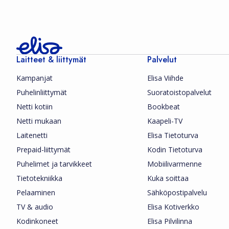
Laitteet & liittymät
Palvelut
Kampanjat
Elisa Viihde
Puhelinliittymät
Suoratoistopalvelut
Netti kotiin
Bookbeat
Netti mukaan
Kaapeli-TV
Laitenetti
Elisa Tietoturva
Prepaid-liittymät
Kodin Tietoturva
Puhelimet ja tarvikkeet
Mobiilivarmenne
Tietotekniikka
Kuka soittaa
Pelaaminen
Sähköpostipalvelu
TV & audio
Elisa Kotiverkko
Kodinkoneet
Elisa Pilvilinna