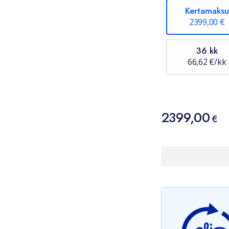
Kertamaksu
2399,00 €
36 kk
66,62 €/kk
Hinta
2399,00
2399,00 €
€