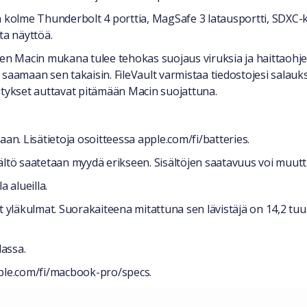
lme Thunderbolt 4 porttia, MagSafe 3 latausportti, SDXC-ko
ta näyttöä.
Macin mukana tulee tehokas suojaus viruksia ja haittaohjelm
a saamaan sen takaisin. FileVault varmistaa tiedostojesi salau
vitykset auttavat pitämään Macin suojattuna.
. Lisätietoja osoitteessa apple.com/fi/batteries.
isältö saatetaan myydä erikseen. Sisältöjen saatavuus voi muutt
a alueilla.
 yläkulmat. Suorakaiteena mitattuna sen lävistäjä on 14,2 t
lassa.
pple.com/fi/macbook-pro/specs.