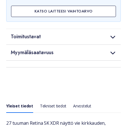
KATSO LAITTEESI VAIHTOARVO
Toimitustavat
Myymäläsaatavuus
Yleiset tiedot
Tekniset tiedot
Arvostelut
Yleiset tiedot
27 tuuman Retina 5K XDR näyttö vie kirkkauden,