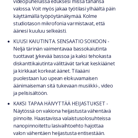
videopuheluissa eduksesi missä tahansa
valossa. Voit myös jakaa työtilasi ylhäältä päin
käyttämällä työpöytänäkymää. Kolme
studiotason mikrofonia varmistavat, että
äänesi kuuluu selkeästi.
KUUSI KAIUTINTA. SENSAATIO SOIKOON -
Neljä tärinän vaimentavaa bassokaiutinta
tuottavat jykevää bassoa ja kaksi tehokasta
diskanttikaiutinta välittävät tarkat keskiäänet
ja kirkkaat korkeat äänet. Tilaääni
puolestaan luo upean elokuvamaisen
äänimaiseman sitä tukevaan musiikki-, video
ja pelisisältöön.
KAKSI TAPAA HÄIVYTTÄÄ HEIJASTUKSET -
Näytössä on vakiona heijastusta vähentävä
pinnoite. Haastavissa valaistusolosuhteissa
nanopinnoitettu lasivaihtoehto hajottaa
valon vähentäen heijastusta entisestään.