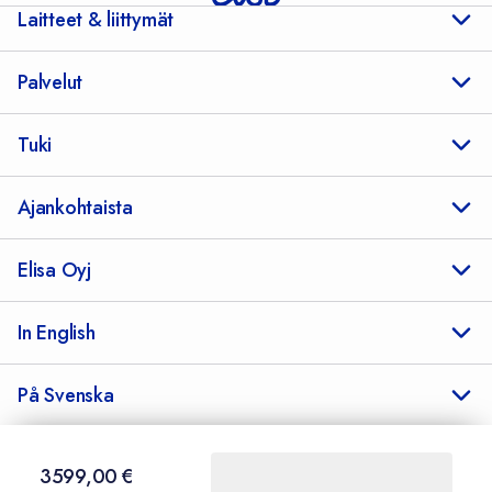
Laitteet & liittymät
Palvelut
Tuki
Ajankohtaista
Elisa Oyj
In English
På Svenska
3599,00 €
3599,00
€
Sopimusehdot
Tietosuoja
Saavutettavuus
Evästeasetukset