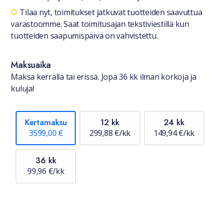
Saatavuustiedot
Tilaa nyt, toimitukset jatkuvat tuotteiden saavuttua
varastoomme. Saat toimitusajan tekstiviestillä kun
tuotteiden saapumispäivä on vahvistettu.
Maksuaika
Maksa kerralla tai erissä. Jopa 36 kk ilman korkoja ja
kuluja!
Kertamaksu
12 kk
24 kk
3599,00 €
299,88 €/kk
149,94 €/kk
36 kk
99,96 €/kk
Hinta