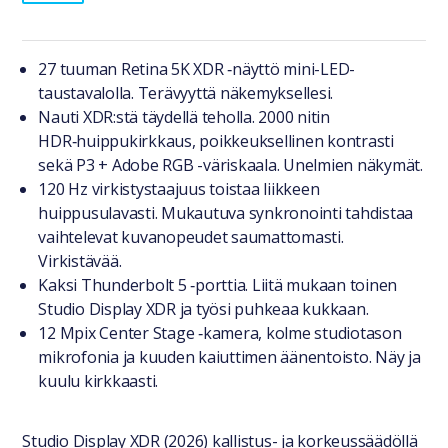
Tuotteesta lyhyesti
27 tuuman Retina 5K XDR ‑näyttö mini-LED-
taustavalolla. Terävyyttä näkemyksellesi.
Nauti XDR:stä täydellä teholla. 2000 nitin
HDR‑huippukirkkaus, poikkeuksellinen kontrasti
sekä P3 + Adobe RGB -väriskaala. Unelmien näkymät.
120 Hz virkistys­taajuus toistaa liikkeen
huippusulavasti. Mukautuva synkronointi tahdistaa
vaihtelevat kuvanopeudet saumattomasti.
Virkistävää.
Kaksi Thunderbolt 5 ‑porttia. Liitä mukaan toinen
Studio Display XDR ja työsi puhkeaa kukkaan.
12 Mpix Center Stage ‑kamera, kolme studiotason
mikrofonia ja kuuden kaiuttimen äänentoisto. Näy ja
kuulu kirkkaasti.
Studio Display XDR (2026) kallistus- ja korkeussäädöllä