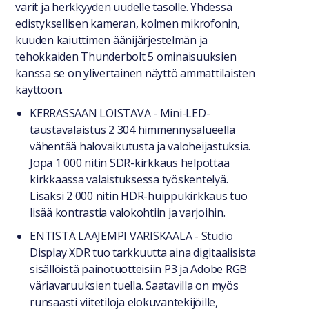
värit ja herkkyyden uudelle tasolle. Yhdessä
edistyksellisen kameran, kolmen mikrofonin,
kuuden kaiuttimen äänijärjestelmän ja
tehokkaiden Thunderbolt 5 ominaisuuksien
kanssa se on ylivertainen näyttö ammattilaisten
käyttöön.
KERRASSAAN LOISTAVA - Mini-LED-
taustavalaistus 2 304 himmennysalueella
vähentää halovaikutusta ja valoheijastuksia.
Jopa 1 000 nitin SDR-kirkkaus helpottaa
kirkkaassa valaistuksessa työskentelyä.
Lisäksi 2 000 nitin HDR-huippukirkkaus tuo
lisää kontrastia valokohtiin ja varjoihin.
ENTISTÄ LAAJEMPI VÄRISKAALA - Studio
Display XDR tuo tarkkuutta aina digitaalisista
sisällöistä painotuotteisiin P3 ja Adobe RGB
väriavaruuksien tuella. Saatavilla on myös
runsaasti viitetiloja elokuvantekijöille,