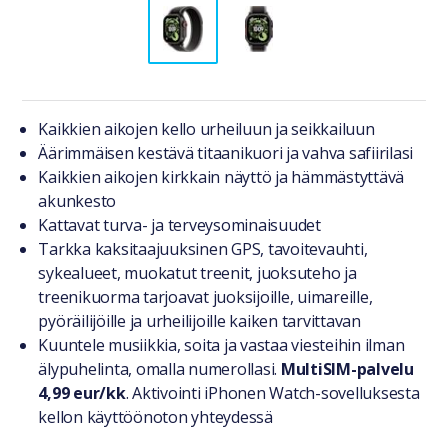
Tuotteesta lyhyesti
Kaikkien aikojen kello urheiluun ja seikkailuun
Äärimmäisen kestävä titaanikuori ja vahva safiirilasi
Kaikkien aikojen kirkkain näyttö ja hämmästyttävä
akunkesto
Kattavat turva- ja terveysominaisuudet
Tarkka kaksitaajuuksinen GPS, tavoitevauhti,
sykealueet, muokatut treenit, juoksuteho ja
treenikuorma tarjoavat juoksijoille, uimareille,
pyöräilijöille ja urheilijoille kaiken tarvittavan
Kuuntele musiikkia, soita ja vastaa viesteihin ilman
älypuhelinta, omalla numerollasi.
MultiSIM-palvelu
4,99 eur/kk
. Aktivointi iPhonen Watch-sovelluksesta
kellon käyttöönoton yhteydessä