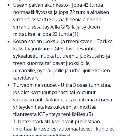
Usean päivän akunkesto - Jopa 42 tuntia
normaalikäytössä ja jopa 72 tuntia alhaisen
virran tilassa.(1) Seuraa treeniä alhaisen
virran tilassa täydellä GPS:llä ja sykkeen
mittauksella jopa 20 tuntia.(1)
Kovan sarjan juoksu- ja treenikaveri - Tarkka
kaksitaajuuksinen GPS, tavoitevauhti,
sykealueet, muokatut treenit, juoksuteho ja
treenikuorma tarjoavat juoksijoille,
uimareille, pyöräilijöille ja urheilijoille kaiken
tarvittavan.
Turvaominaisuudet - Ultra 3 osaa tunnistaa,
jos olet kaatunut pahasti tai joutunut
vakavaan autokolariin, ottaa automaattisesti
yhteyden hätäkeskukseen ja ilmoittaa
tilanteesta ICE yhteyshenkilöillesi.(5)
Tilanteentarkistuksella voit puolestaan
ilmoittaa läheisellesi automaattisesti, kun olet