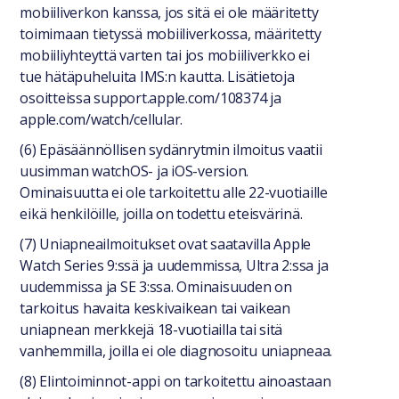
mobiiliverkon kanssa, jos sitä ei ole määritetty
toimimaan tietyssä mobiiliverkossa, määritetty
mobiiliyhteyttä varten tai jos mobiiliverkko ei
tue hätäpuheluita IMS:n kautta. Lisätietoja
osoitteissa support.apple.com/108374 ja
apple.com/watch/cellular.
(6) Epäsäännöllisen sydänrytmin ilmoitus vaatii
uusimman watchOS- ja iOS-version.
Ominaisuutta ei ole tarkoitettu alle 22-vuotiaille
eikä henkilöille, joilla on todettu eteisvärinä.
(7) Uniapneailmoitukset ovat saatavilla Apple
Watch Series 9:ssä ja uudemmissa, Ultra 2:ssa ja
uudemmissa ja SE 3:ssa. Ominaisuuden on
tarkoitus havaita keskivaikean tai vaikean
uniapnean merkkejä 18-vuotiailla tai sitä
vanhemmilla, joilla ei ole diagnosoitu uniapneaa.
(8) Elintoiminnot-appi on tarkoitettu ainoastaan