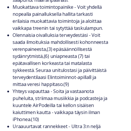
saapunut määränpäähäsi.
Muokattava toimintopainike - Voit yhdellä
nopealla painalluksella hallita tarkasti
erilaisia muokattavia toimintoja ja aloittaa
vaikkapa treenin tai sytyttää taskulampun.
Olennaisia oivalluksia terveydestäsi - Voit
saada ilmoituksia mahdollisesti kohonneesta
verenpaineesta,(3) epäsäännöllisestä
sydänrytmistä,(6) uniapneasta (7) tai
epätavallisen korkeasta tai matalasta
sykkeestä. Seuraa unitulostasi ja päivittäistä
terveydentilaasi Elintoiminnot-apilla8 ja
mittaa veresi happitaso.(9)
Yhteys vapauttaa - Soita ja vastaanota
puheluita, striimaa musiikkia ja podcasteja ja
kuuntele AirPodeilla tai kellon sisäisen
kaiuttimen kautta - vaikkapa täysin ilman
iPhonea.(10)
Uraauurtavat rannekkeet - Ultra 3:n neljä