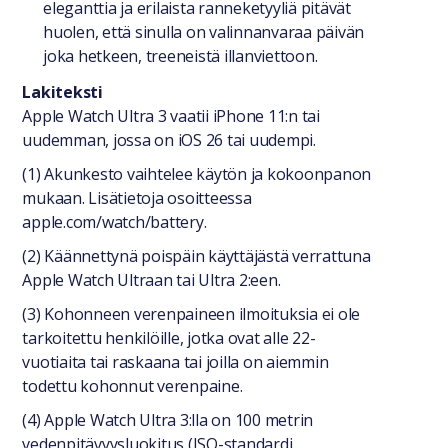
eleganttia ja erilaista ranneketyyliä pitävät
huolen, että sinulla on valinnanvaraa päivän
joka hetkeen, treeneistä illanviettoon.
Lakiteksti
Apple Watch Ultra 3 vaatii iPhone 11:n tai
uudemman, jossa on iOS 26 tai uudempi.
(1) Akunkesto vaihtelee käytön ja kokoonpanon
mukaan. Lisätietoja osoitteessa
apple.com/watch/battery.
(2) Käännettynä poispäin käyttäjästä verrattuna
Apple Watch Ultraan tai Ultra 2:een.
(3) Kohonneen verenpaineen ilmoituksia ei ole
tarkoitettu henkilöille, jotka ovat alle 22-
vuotiaita tai raskaana tai joilla on aiemmin
todettu kohonnut verenpaine.
(4) Apple Watch Ultra 3:lla on 100 metrin
vedenpitävyysluokitus (ISO-standardi