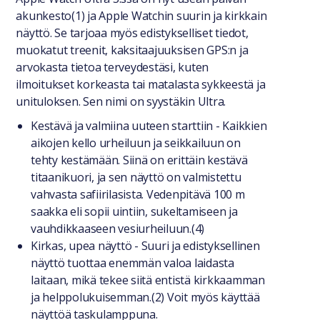
Yleiset tiedot
akunkesto(1) ja Apple Watchin suurin ja kirkkain
näyttö. Se tarjoaa myös edistykselliset tiedot,
muokatut treenit, kaksitaajuuksisen GPS:n ja
arvokasta tietoa terveydestäsi, kuten
ilmoitukset korkeasta tai matalasta sykkeestä ja
unituloksen. Sen nimi on syystäkin Ultra.
Kestävä ja valmiina uuteen starttiin - Kaikkien
aikojen kello urheiluun ja seikkailuun on
tehty kestämään. Siinä on erittäin kestävä
titaanikuori, ja sen näyttö on valmistettu
vahvasta safiirilasista. Vedenpitävä 100 m
saakka eli sopii uintiin, sukeltamiseen ja
vauhdikkaaseen vesiurheiluun.(4)
Kirkas, upea näyttö - Suuri ja edistyksellinen
näyttö tuottaa enemmän valoa laidasta
laitaan, mikä tekee siitä entistä kirkkaamman
ja helppolukuisemman.(2) Voit myös käyttää
näyttöä taskulamppuna.