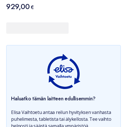
Hinta
929,00
929,00 €
€
Haluatko tämän laitteen edullisemmin?
Elisa Vaihtoetu antaa reilun hyvityksen vanhasta
puhelimesta, tabletista tai älykellosta. Tee vaihto
helposti ja säästä samalla ympäristöä.