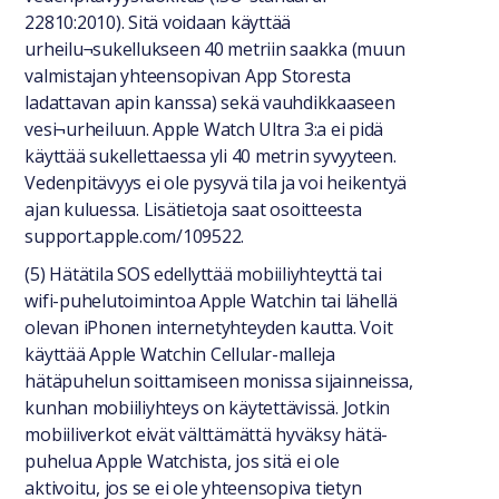
22810:2010). Sitä voidaan käyttää
urheilu¬sukellukseen 40 metriin saakka (muun
valmistajan yhteensopivan App Storesta
ladattavan apin kanssa) sekä vauhdikkaaseen
vesi¬urheiluun. Apple Watch Ultra 3:a ei pidä
käyttää sukellettaessa yli 40 metrin syvyyteen.
Vedenpitävyys ei ole pysyvä tila ja voi heikentyä
ajan kuluessa. Lisätietoja saat osoitteesta
support.apple.com/109522.
(5) Hätätila SOS edellyttää mobiiliyhteyttä tai
wifi-puhelutoimintoa Apple Watchin tai lähellä
olevan iPhonen internetyhteyden kautta. Voit
käyttää Apple Watchin Cellular-malleja
hätäpuhelun soittamiseen monissa sijainneissa,
kunhan mobiiliyhteys on käytettävissä. Jotkin
mobiiliverkot eivät välttämättä hyväksy hätä-
puhelua Apple Watchista, jos sitä ei ole
aktivoitu, jos se ei ole yhteensopiva tietyn