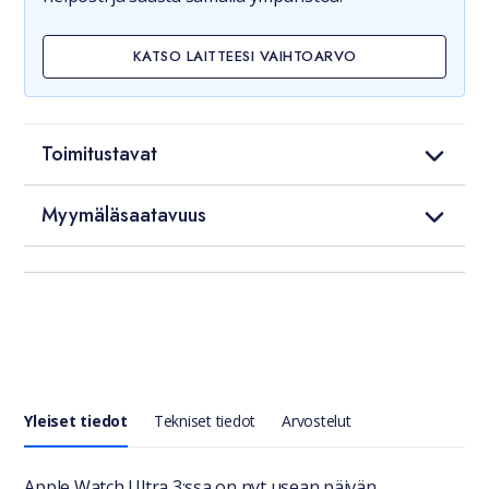
KATSO LAITTEESI VAIHTOARVO
Toimitustavat
Myymäläsaatavuus
Yleiset tiedot
Tekniset tiedot
Arvostelut
Apple Watch Ultra 3:ssa on nyt usean päivän