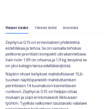
Yleiset tiedot
Tekniset tiedot
Arvostelut
Yleiset tiedot
Zephyrus G15 on erinomainen yhdistelmä
estetiikkaa ja tehoa. Se on samalla tehokas
pelikone ja erittäin kompakti ultrakannettava.
Vain noin 1,99 cm ohuena ja 1,9 kg kevyenä se
on yksi kategoriansa edelläkävijöistä.
Näytön ohuet kehykset mahdollistavat 15,6-
tuuman näyttöpaneelin mahduttamisen
perinteisen 14 tuumakoon kannettavan
runkoon. Zephyrus G15 on helppo ottaa
mukaan ja sopii erinomaisesti liikkuvaan
työhön. Tyylikäs valkoinen taustavalo valaisee