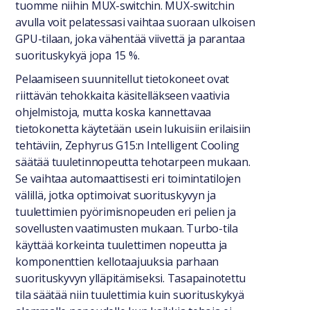
tuomme niihin MUX-switchin. MUX-switchin
avulla voit pelatessasi vaihtaa suoraan ulkoisen
GPU-tilaan, joka vähentää viivettä ja parantaa
suorituskykyä jopa 15 %.
Pelaamiseen suunnitellut tietokoneet ovat
riittävän tehokkaita käsitelläkseen vaativia
ohjelmistoja, mutta koska kannettavaa
tietokonetta käytetään usein lukuisiin erilaisiin
tehtäviin, Zephyrus G15:n Intelligent Cooling
säätää tuuletinnopeutta tehotarpeen mukaan.
Se vaihtaa automaattisesti eri toimintatilojen
välillä, jotka optimoivat suorituskyvyn ja
tuulettimien pyörimisnopeuden eri pelien ja
sovellusten vaatimusten mukaan. Turbo-tila
käyttää korkeinta tuulettimen nopeutta ja
komponenttien kellotaajuuksia parhaan
suorituskyvyn ylläpitämiseksi. Tasapainotettu
tila säätää niin tuulettimia kuin suorituskykyä