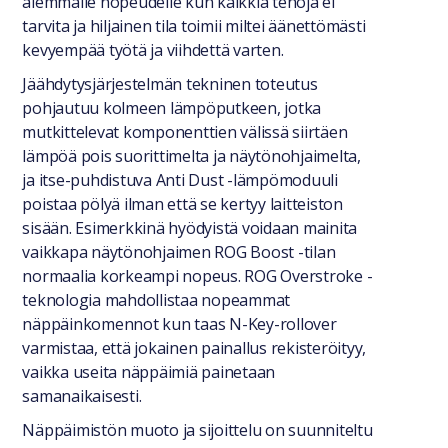
alemmalle nopeudelle kun kaikkia tehoja ei
tarvita ja hiljainen tila toimii miltei äänettömästi
kevyempää työtä ja viihdettä varten.
Jäähdytysjärjestelmän tekninen toteutus
pohjautuu kolmeen lämpöputkeen, jotka
mutkittelevat komponenttien välissä siirtäen
lämpöä pois suorittimelta ja näytönohjaimelta,
ja itse-puhdistuva Anti Dust -lämpömoduuli
poistaa pölyä ilman että se kertyy laitteiston
sisään. Esimerkkinä hyödyistä voidaan mainita
vaikkapa näytönohjaimen ROG Boost -tilan
normaalia korkeampi nopeus. ROG Overstroke -
teknologia mahdollistaa nopeammat
näppäinkomennot kun taas N-Key-rollover
varmistaa, että jokainen painallus rekisteröityy,
vaikka useita näppäimiä painetaan
samanaikaisesti.
Näppäimistön muoto ja sijoittelu on suunniteltu