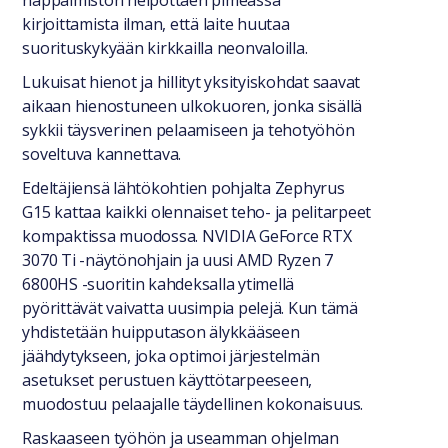
näppäimistön helpottaen pimeässä
kirjoittamista ilman, että laite huutaa
suorituskykyään kirkkailla neonvaloilla.
Lukuisat hienot ja hillityt yksityiskohdat saavat
aikaan hienostuneen ulkokuoren, jonka sisällä
sykkii täysverinen pelaamiseen ja tehotyöhön
soveltuva kannettava.
Edeltäjiensä lähtökohtien pohjalta Zephyrus
G15 kattaa kaikki olennaiset teho- ja pelitarpeet
kompaktissa muodossa. NVIDIA GeForce RTX
3070 Ti -näytönohjain ja uusi AMD Ryzen 7
6800HS -suoritin kahdeksalla ytimellä
pyörittävät vaivatta uusimpia pelejä. Kun tämä
yhdistetään huipputason älykkääseen
jäähdytykseen, joka optimoi järjestelmän
asetukset perustuen käyttötarpeeseen,
muodostuu pelaajalle täydellinen kokonaisuus.
Raskaaseen työhön ja useamman ohjelman