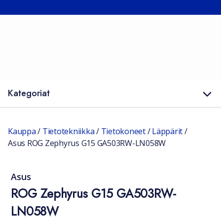
Kategoriat
Kauppa
/
Tietotekniikka
/
Tietokoneet
/
Läppärit
/
Asus ROG Zephyrus G15 GA503RW-LN058W
Asus
ROG Zephyrus G15 GA503RW-
LN058W