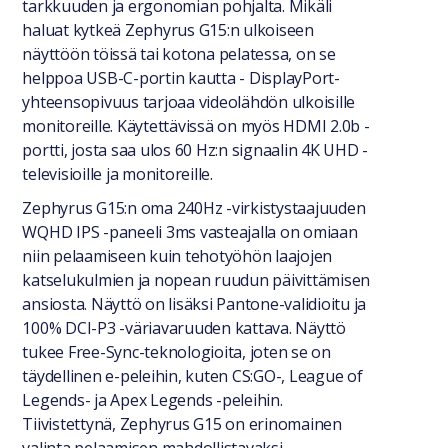
tarkkuuden ja ergonomian pohjalta. Mikäli
haluat kytkeä Zephyrus G15:n ulkoiseen
näyttöön töissä tai kotona pelatessa, on se
helppoa USB-C-portin kautta - DisplayPort-
yhteensopivuus tarjoaa videolähdön ulkoisille
monitoreille. Käytettävissä on myös HDMI 2.0b -
portti, josta saa ulos 60 Hz:n signaalin 4K UHD -
televisioille ja monitoreille.
Zephyrus G15:n oma 240Hz -virkistystaajuuden
WQHD IPS -paneeli 3ms vasteajalla on omiaan
niin pelaamiseen kuin tehotyöhön laajojen
katselukulmien ja nopean ruudun päivittämisen
ansiosta. Näyttö on lisäksi Pantone-validioitu ja
100% DCI-P3 -väriavaruuden kattava. Näyttö
tukee Free-Sync-teknologioita, joten se on
täydellinen e-peleihin, kuten CS:GO-, League of
Legends- ja Apex Legends -peleihin.
Tiivistettynä, Zephyrus G15 on erinomainen