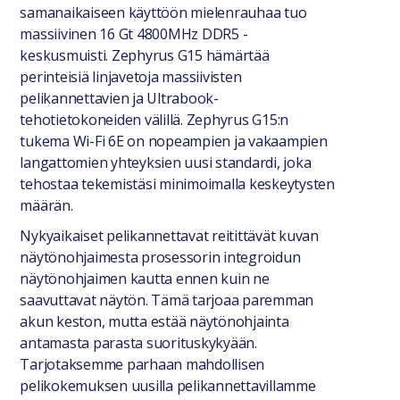
samanaikaiseen käyttöön mielenrauhaa tuo
massiivinen 16 Gt 4800MHz DDR5 -
keskusmuisti. Zephyrus G15 hämärtää
perinteisiä linjavetoja massiivisten
pelikannettavien ja Ultrabook-
tehotietokoneiden välillä. Zephyrus G15:n
tukema Wi-Fi 6E on nopeampien ja vakaampien
langattomien yhteyksien uusi standardi, joka
tehostaa tekemistäsi minimoimalla keskeytysten
määrän.
Nykyaikaiset pelikannettavat reitittävät kuvan
näytönohjaimesta prosessorin integroidun
näytönohjaimen kautta ennen kuin ne
saavuttavat näytön. Tämä tarjoaa paremman
akun keston, mutta estää näytönohjainta
antamasta parasta suorituskykyään.
Tarjotaksemme parhaan mahdollisen
pelikokemuksen uusilla pelikannettavillamme