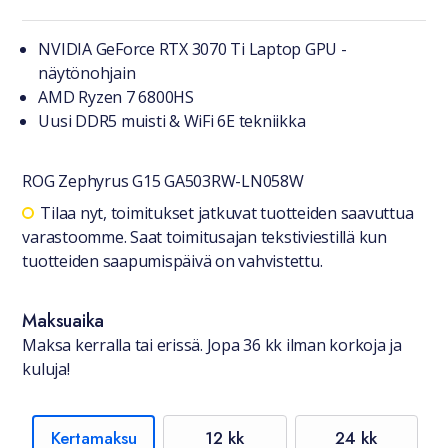
Tuotteesta lyhyesti
NVIDIA GeForce RTX 3070 Ti Laptop GPU -
näytönohjain
AMD Ryzen 7 6800HS
Uusi DDR5 muisti & WiFi 6E tekniikka
ROG Zephyrus G15 GA503RW-LN058W
Saatavuustiedot
Tilaa nyt, toimitukset jatkuvat tuotteiden saavuttua
varastoomme. Saat toimitusajan tekstiviestillä kun
tuotteiden saapumispäivä on vahvistettu.
Maksuaika
Maksa kerralla tai erissä. Jopa 36 kk ilman korkoja ja
kuluja!
Kertamaksu
12 kk
24 kk