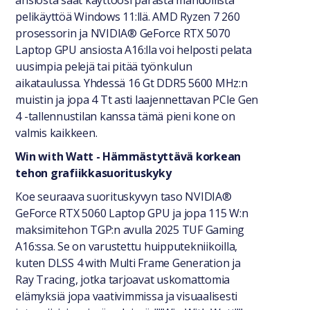
ansiosta saat käyttöösi parasta mahdollista
pelikäyttöä Windows 11:llä. AMD Ryzen 7 260
prosessorin ja NVIDIA® GeForce RTX 5070
Laptop GPU ansiosta A16:lla voi helposti pelata
uusimpia pelejä tai pitää työnkulun
aikataulussa. Yhdessä 16 Gt DDR5 5600 MHz:n
muistin ja jopa 4 Tt asti laajennettavan PCIe Gen
4 -tallennustilan kanssa tämä pieni kone on
valmis kaikkeen.
Win with Watt - Hämmästyttävä korkean
tehon grafiikkasuorituskyky
Koe seuraava suorituskyvyn taso NVIDIA®
GeForce RTX 5060 Laptop GPU ja jopa 115 W:n
maksimitehon TGP:n avulla 2025 TUF Gaming
A16:ssa. Se on varustettu huipputekniikoilla,
kuten DLSS 4 with Multi Frame Generation ja
Ray Tracing, jotka tarjoavat uskomattomia
elämyksiä jopa vaativimmissa ja visuaalisesti