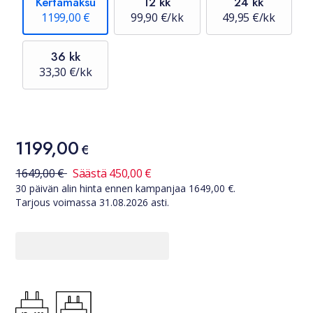
Kertamaksu
12 kk
24 kk
1199,00 €
99,90 €/kk
49,95 €/kk
36 kk
33,30 €/kk
Hinta
1199,00
1199,00 €
€
30 päivän alin hinta ennen kampanjaa
1649,00
€
1649,00
€
Säästä
450,00
€
30 päivän alin hinta ennen kampanjaa
1649,00
€.
Tarjous voimassa
31.08.2026
asti.