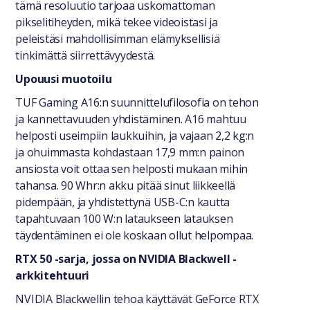
tämä resoluutio tarjoaa uskomattoman
pikselitiheyden, mikä tekee videoistasi ja
peleistäsi mahdollisimman elämyksellisiä
tinkimättä siirrettävyydestä.
Upouusi muotoilu
TUF Gaming A16:n suunnittelufilosofia on tehon
ja kannettavuuden yhdistäminen. A16 mahtuu
helposti useimpiin laukkuihin, ja vajaan 2,2 kg:n
ja ohuimmasta kohdastaan 17,9 mm:n painon
ansiosta voit ottaa sen helposti mukaan mihin
tahansa. 90 Whr:n akku pitää sinut liikkeellä
pidempään, ja yhdistettynä USB-C:n kautta
tapahtuvaan 100 W:n lataukseen latauksen
täydentäminen ei ole koskaan ollut helpompaa.
RTX 50 -sarja, jossa on NVIDIA Blackwell -
arkkitehtuuri
NVIDIA Blackwellin tehoa käyttävät GeForce RTX