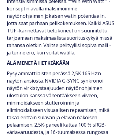
intensiivisimmissä peleissä. ""Win With Watt"" -
konseptin avulla maksimoimme
näytönohjaimen jokaisen watin potentiaalin,
jotta saat parhaan pelikokemuksen. Kaikki ASUS
TUF -kannettavat tietokoneet on suunniteltu
tarjoamaan maksimaalista suorituskykyä missä
tahansa oletkin. Valitse pelityyliisi sopiva malli -
ja tunne ero, kun voitat watilla.
ÄLÄ MENETÄ HETKEÄKÄÄN
Pysy ammattilaisten perässä 2,5K 165 Hz:n
näytön ansiosta. NVIDIA G-SYNC synkronoi
näytön virkistystaajuuden näytönohjaimen
ulostulon kanssa vähentääkseen viiveen,
minimoidakseen stutteroinnin ja
eliminoidakseen visuaalisen repeämisen, mikä
takaa erittäin sulavan ja elävän näköisen
pelaamisen. 2,5K-paneeli kattaa 100 % sRGB-
väriavaruudesta, ja 16-tuumaisessa rungossa