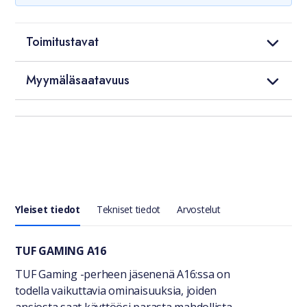
Toimitustavat
Myymäläsaatavuus
Yleiset tiedot
Tekniset tiedot
Arvostelut
Yleiset tiedot
TUF GAMING A16
TUF Gaming -perheen jäsenenä A16:ssa on
todella vaikuttavia ominaisuuksia, joiden