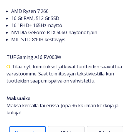
Tuotteesta lyhyesti
AMD Ryzen 7 260
16 Gt RAM, 512 Gt SSD
16'' FHD+ 165Hz-näyttö
NVIDIA GeForce RTX 5060-näytönohjain
MIL-STD-810H kestävyys
TUF Gaming A16 RV003W
Saatavuustiedot
Tilaa nyt, toimitukset jatkuvat tuotteiden saavuttua
varastoomme. Saat toimitusajan tekstiviestillä kun
tuotteiden saapumispäivä on vahvistettu.
Maksuaika
Maksa kerralla tai erissä. Jopa 36 kk ilman korkoja ja
kuluja!