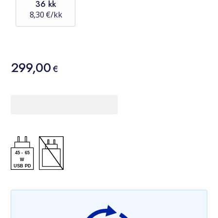
36 kk
8,30 €/kk
Hinta
299,00
299,00 €
€
45
-
65
W
USB PD