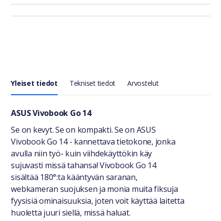
Yleiset tiedot
Tekniset tiedot
Arvostelut
Yleiset tiedot
ASUS Vivobook Go 14
Se on kevyt. Se on kompakti. Se on ASUS
Vivobook Go 14 - kannettava tietokone, jonka
avulla niin työ- kuin viihdekäyttökin käy
sujuvasti missä tahansa! Vivobook Go 14
sisältää 180°:ta kääntyvän saranan,
webkameran suojuksen ja monia muita fiksuja
fyysisiä ominaisuuksia, joten voit käyttää laitetta
huoletta juuri siellä, missä haluat.