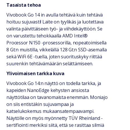
Tasaista tehoa
Vivobook Go 14 in avulla tehtävä kuin tehtävä
hoituu sujuvasti! Laite on tyylikäs ja luotettava
valinta päivittäiseen työ- ja viihdekäyttöön. Se
on varustettu tehokkaalla AMD Intel®
Processor N150 -prosessorilla, nopeatoimisella
8 Gt:n muistilla, vikkelällä 128 Gt:n SSD-asemalla
sekä WiFi 6E -tuella, joten suorituskyky riittää
suurenkin tehtävämäärän selättämiseen.
Ylivoimaisen tarkka kuva
Vivobook Go 14:n näyttö on todella tarkka, ja
kapeiden NanoEdge kehysten ansiosta
näyttötilaa on tavanomaista enemmän. Moniajo
on siis entistäkin sujuvampaa ja
katselukokemus mukaansatempaavampi.
Näytölle on myös myönnetty TÜV Rheinland -
sertifiointi merkiksi siitä, että se rasittaa silmiä