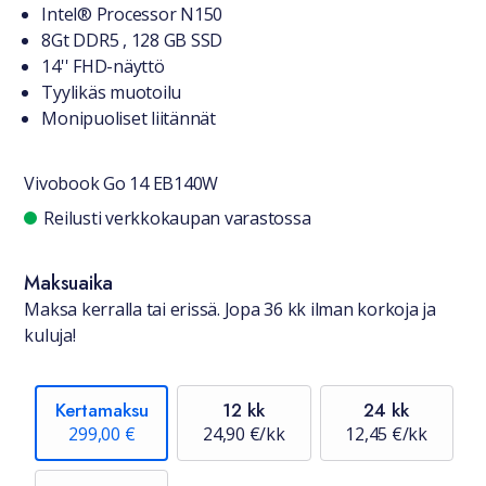
Tuotteesta lyhyesti
Intel® Processor N150
8Gt DDR5 , 128 GB SSD
14'' FHD-näyttö
Tyylikäs muotoilu
Monipuoliset liitännät
Vivobook Go 14 EB140W
Saatavuustiedot
Reilusti verkkokaupan varastossa
Maksuaika
Maksa kerralla tai erissä. Jopa 36 kk ilman korkoja ja
kuluja!
Kertamaksu
12 kk
24 kk
299,00 €
24,90 €/kk
12,45 €/kk