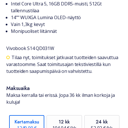
Tuotteesta lyhyesti
Intel Core Ultra 5, 16GB DDR5-muisti, 512Gt
tallennustilaa
14"" WUXGA Lumina OLED-näyttö
Vain 1,3kg kevyt
Monipuoliset liitännät
Vivobook S14 QD031W
Saatavuustiedot
Tilaa nyt, toimitukset jatkuvat tuotteiden saavuttua
varastoomme. Saat toimitusajan tekstiviestillä kun
tuotteiden saapumispäivä on vahvistettu.
Maksuaika
Maksa kerralla tai erissä. Jopa 36 kk ilman korkoja ja
kuluja!
Kertamaksu
12 kk
24 kk