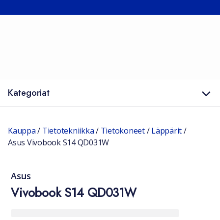
Kategoriat
Kauppa
/
Tietotekniikka
/
Tietokoneet
/
Läppärit
/
Asus Vivobook S14 QD031W
Asus
Vivobook S14 QD031W