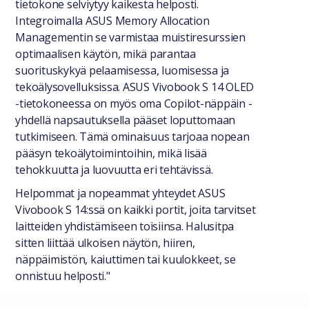
tietokone selviytyy kaikesta helposti.
Integroimalla ASUS Memory Allocation
Managementin se varmistaa muistiresurssien
optimaalisen käytön, mikä parantaa
suorituskykyä pelaamisessa, luomisessa ja
tekoälysovelluksissa. ASUS Vivobook S 14 OLED
-tietokoneessa on myös oma Copilot-näppäin -
yhdellä napsautuksella pääset loputtomaan
tutkimiseen. Tämä ominaisuus tarjoaa nopean
pääsyn tekoälytoimintoihin, mikä lisää
tehokkuutta ja luovuutta eri tehtävissä.
Helpommat ja nopeammat yhteydet ASUS
Vivobook S 14:ssä on kaikki portit, joita tarvitset
laitteiden yhdistämiseen toisiinsa. Halusitpa
sitten liittää ulkoisen näytön, hiiren,
näppäimistön, kaiuttimen tai kuulokkeet, se
onnistuu helposti."