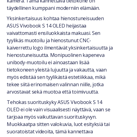
kamera. Tämä kannettava tietokone on
täydellinen kumppani moderniin elämään.
Yksinkertaisuus kohtaa hienostuneisuuden
ASUS Vivobook S 14 OLED heijastaa
vaivattomasti ensiluokkaista makuasi. Sen
tyylikäs muotoilu ja hienostunut CNC-
kaiverrettu logo ilmentävät yksinkertaisuutta ja
hienostuneisuutta. Monipuolinen kapeneva
unibody-muotoilu ei ainoastaan lisää
tietokoneen yleistä lujuutta ja vakautta, vaan
myös edistää sen tyylikästä estetiikkaa, mikä
tekee siitä erinomaisen valinnan niille, jotka
arvostavat sekä muotoa että toimivuutta.
Tehokas suorituskyky ASUS Vivobook S 14
OLED ei ole vain visuaalisesti näyttävä, vaan se
tarjoaa myös vaikuttavan suorituskyvyn.
Muokkaatpa sitten valokuvia, luot esityksiä tai
suoratoistat videoita, tämä kannettava