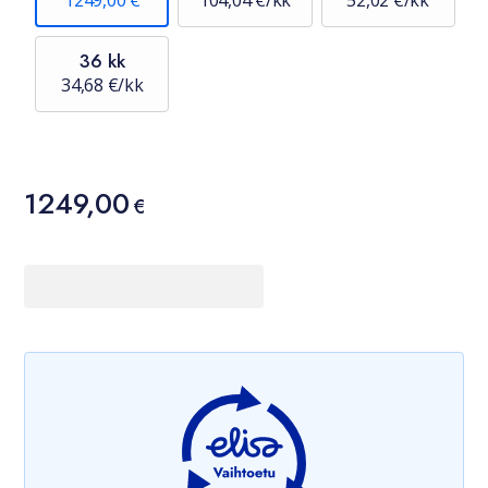
1249,00 €
104,04 €/kk
52,02 €/kk
36 kk
34,68 €/kk
Hinta
1249,00
1249,00 €
€