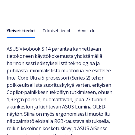
Yleiset tiedot
Tekniset tiedot
Arvostelut
Yleiset tiedot
ASUS Vivobook S 14 parantaa kannettavan
tietokoneen käyttökokemusta yhdistämällä
harmonisesti edistyksellistä teknologiaa ja
puhdasta, minimalistista muotoilua. Se esittelee
Intel Core Ultra 5 prosessori (Series 2) tehon
poikkeuksellista suorituskykyä varten, erityisen
Copilot-painikkeen tekoälyn tutkimiseen, ohuen
1,3 kg:n painon, huomattavan, jopa 27 tunnin
akunkeston ja kiehtovan ASUS Lumina OLED-
näytön. Siinä on myös ergonomisesti muotoiltu
näppäimistö eloisalla RGB-taustavalaistuksella,
reilun kokoinen kosketuslevy ja ASUS AiSense -