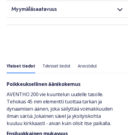
Myymäläsaatavuus
Yleiset tiedot
Tekniset tiedot
Arvostelut
Yleiset tiedot
Poikkeuksellinen äänikokemus
AVENTHO 200 vie kuuntelun uudelle tasolle.
Tehokas 45 mm elementti tuottaa tarkan ja
dynaamisen äänen, joka säilyttää voimakkuuden
ilman säröä. Jokainen sävel ja yksityiskohta
kuuluu kirkkaasti - aivan kuin olisit itse paikalla.
Ensiluokkainen mukavuus