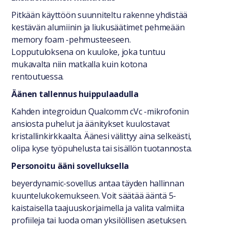
Pitkään käyttöön suunniteltu rakenne yhdistää
kestävän alumiinin ja liukusäätimet pehmeään
memory foam -pehmusteeseen.
Lopputuloksena on kuuloke, joka tuntuu
mukavalta niin matkalla kuin kotona
rentoutuessa.
Äänen tallennus huippulaadulla
Kahden integroidun Qualcomm cVc -mikrofonin
ansiosta puhelut ja äänitykset kuulostavat
kristallinkirkkaalta. Äänesi välittyy aina selkeästi,
olipa kyse työpuhelusta tai sisällön tuotannosta.
Personoitu ääni sovelluksella
beyerdynamic-sovellus antaa täyden hallinnan
kuuntelukokemukseen. Voit säätää ääntä 5-
kaistaisella taajuuskorjaimella ja valita valmiita
profiileja tai luoda oman yksilöllisen asetuksen.