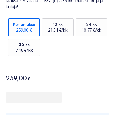
Maksa kerralla tai erissä. Jopa 36 kk ilman korkoja ja
kuluja!
Kertamaksu
12 kk
24 kk
259,00 €
21,54 €/kk
10,77 €/kk
36 kk
7,18 €/kk
Hinta
259,00
259,00 €
€