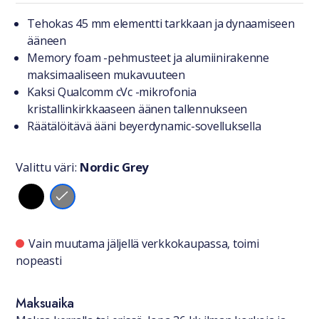
Tuotteesta lyhyesti
Tehokas 45 mm elementti tarkkaan ja dynaamiseen
ääneen
Memory foam -pehmusteet ja alumiinirakenne
maksimaaliseen mukavuuteen
Kaksi Qualcomm cVc -mikrofonia
kristallinkirkkaaseen äänen tallennukseen
Räätälöitävä ääni beyerdynamic-sovelluksella
Valittu väri:
Nordic Grey
Valitse väri
Saatavuustiedot
Vain muutama jäljellä verkkokaupassa, toimi
nopeasti
Maksuaika