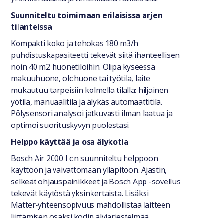
Suunniteltu toimimaan erilaisissa arjen
tilanteissa
Kompakti koko ja tehokas 180 m3/h
puhdistuskapasiteetti tekevät siitä ihanteellisen
noin 40 m2 huonetiloihin. Olipa kyseessä
makuuhuone, olohuone tai työtila, laite
mukautuu tarpeisiin kolmella tilalla: hiljainen
yötila, manuaalitila ja älykäs automaattitila.
Pölysensori analysoi jatkuvasti ilman laatua ja
optimoi suorituskyvyn puolestasi.
Helppo käyttää ja osa älykotia
Bosch Air 2000 I on suunniteltu helppoon
käyttöön ja vaivattomaan ylläpitoon. Ajastin,
selkeät ohjauspainikkeet ja Bosch App -sovellus
tekevät käytöstä yksinkertaista. Lisäksi
Matter‑yhteensopivuus mahdollistaa laitteen
liittämisen osaksi kodin älyjärjestelmää.