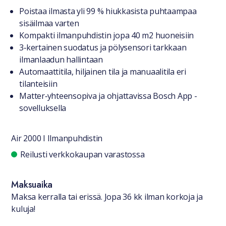
Tuotteesta lyhyesti
Poistaa ilmasta yli 99 % hiukkasista puhtaampaa
sisäilmaa varten
Kompakti ilmanpuhdistin jopa 40 m2 huoneisiin
3‑kertainen suodatus ja pölysensori tarkkaan
ilmanlaadun hallintaan
Automaattitila, hiljainen tila ja manuaalitila eri
tilanteisiin
Matter‑yhteensopiva ja ohjattavissa Bosch App -
sovelluksella
Air 2000 I Ilmanpuhdistin
Saatavuustiedot
Reilusti verkkokaupan varastossa
Maksuaika
Maksa kerralla tai erissä. Jopa 36 kk ilman korkoja ja
kuluja!