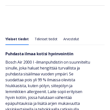
Yleiset tiedot
Tekniset tiedot
Arvostelut
Yleiset tiedot
Puhdasta ilmaa kotisi hyvinvointiin
Bosch Air 2000 I ‑ilmanpuhdistin on suunniteltu
sinulle, joka haluat hengittää turvallista ja
puhdasta sisäilmaa vuoden ympäri. Se
suodattaa pois yli 99 % ilmassa olevista
hiukkasista, kuten pölyn, siitepölyn ja
lemmikkien allergeenit. Laite sopii erityisen
hyvin kotiin, jossa halutaan vähentää
epäpuhtauksia ja lisätä arjen mukavuutta
yksinkertaisella ja tehokkaalla ratkaisulla.