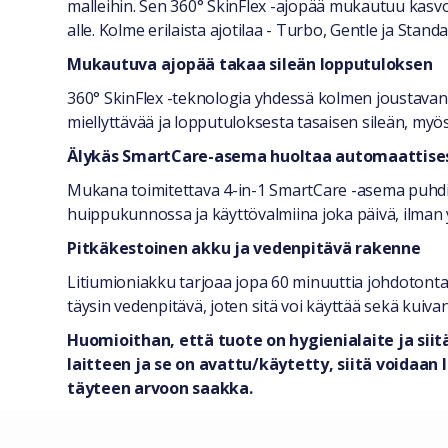
malleihin. Sen 360° SkinFlex -ajopää mukautuu kasvoj
alle. Kolme erilaista ajotilaa - Turbo, Gentle ja St
Mukautuva ajopää takaa sileän lopputuloksen
360° SkinFlex -teknologia yhdessä kolmen joustavan
miellyttävää ja lopputuloksesta tasaisen sileän, myös 
Älykäs SmartCare-asema huoltaa automaattise
Mukana toimitettava 4-in-1 SmartCare -asema puhdista
huippukunnossa ja käyttövalmiina joka päivä, ilman y
Pitkäkestoinen akku ja vedenpitävä rakenne
Litiumioniakku tarjoaa jopa 60 minuuttia johdotonta k
täysin vedenpitävä, joten sitä voi käyttää sekä kuiva
Huomioithan, että tuote on hygienialaite ja siit
laitteen ja se on avattu/käytetty, siitä voida
täyteen arvoon saakka.