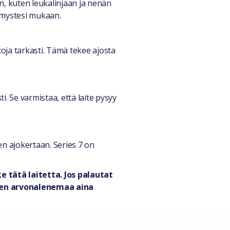
in, kuten leukalinjaan ja nenän
tymystesi mukaan.
oja tarkasti. Tämä tekee ajosta
. Se varmistaa, että laite pysyy
en ajokertaan. Series 7 on
 tätä laitetta. Jos palautat
teen arvonalenemaa aina