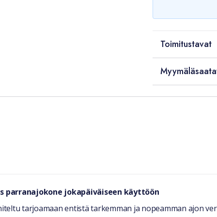
Toimitustavat
Myymäläsaata
as parranajokone jokapäiväiseen käyttöön
iteltu tarjoamaan entistä tarkemman ja nopeamman ajon verra