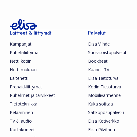
Laitteet & liittymät
Palvelut
Kampanjat
Elisa Viihde
Puhelinliittymät
Suoratoistopalvelut
Netti kotiin
Bookbeat
Netti mukaan
Kaapeli-TV
Laitenetti
Elisa Tietoturva
Prepaid-liittymät
Kodin Tietoturva
Puhelimet ja tarvikkeet
Mobiilivarmenne
Tietotekniikka
Kuka soittaa
Pelaaminen
Sähköpostipalvelu
TV & audio
Elisa Kotiverkko
Kodinkoneet
Elisa Pilvilinna