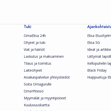
Tuki
Ajankohtaist
OmaElisa 24h
Elisa Etuohjel
Ohjeet ja tuki
Elisa 5G
Viat ja häiriöt
Ideat ja artikkel
Laskutus ja maksaminen
Liittymät lapsil
Tilaus ja toimitus
Kellopuhelin la
Laiteohjeet
Black Friday
Asiakaspalvelun yhteystiedot
Huippuetuja Eli
Soita Omagurulle
OmaYhteisö
Myymälät ja myyntipisteet
Kuuluvuuskartta