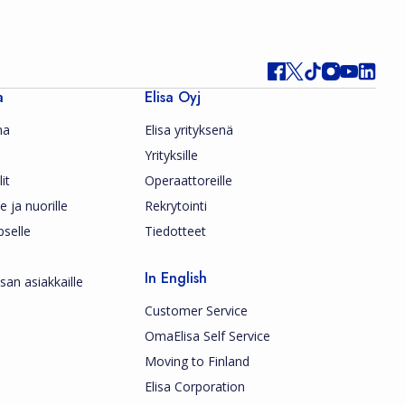
a
Elisa Oyj
ma
Elisa yrityksenä
Yrityksille
it
Operaattoreille
le ja nuorille
Rekrytointi
pselle
Tiedotteet
In English
san asiakkaille
Customer Service
OmaElisa Self Service
Moving to Finland
Elisa Corporation