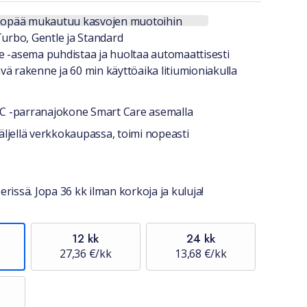
a lyhyesti
ajopää mukautuu kasvojen muotoihin
Turbo, Gentle ja Standard
e -asema puhdistaa ja huoltaa automaattisesti
vä rakenne ja 60 min käyttöaika litiumioniakulla
C -parranajokone Smart Care asemalla
stiedot
ljellä verkkokaupassa, toimi nopeasti
erissä. Jopa 36 kk ilman korkoja ja kuluja!
12 kk
24 kk
27,36 €/kk
13,68 €/kk