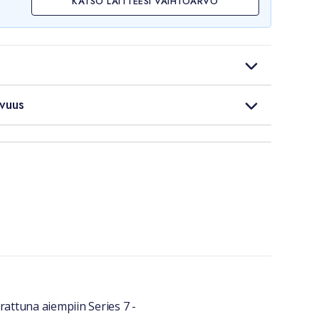
KATSO LAITTEESI VAIHTOARVO
vuus
ttuna aiempiin Series 7 -