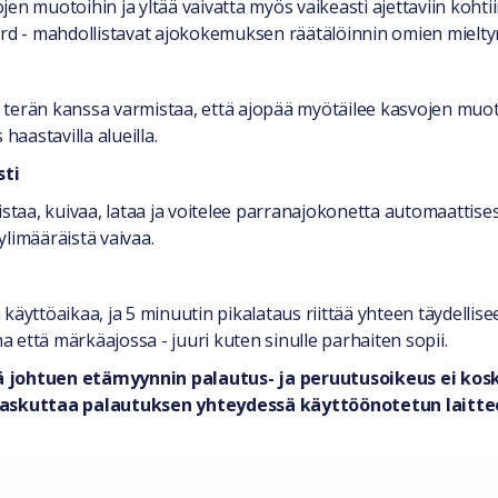
en muotoihin ja yltää vaivatta myös vaikeasti ajettaviin kohti
andard - mahdollistavat ajokokemuksen räätälöinnin omien miel
 terän kanssa varmistaa, että ajopää myötäilee kasvojen muot
haastavilla alueilla.
sti
a, kuivaa, lataa ja voitelee parranajokonetta automaattisesti
limääräistä vaivaa.
äyttöaikaa, ja 5 minuutin pikalataus riittää yhteen täydellise
na että märkäajossa - juuri kuten sinulle parhaiten sopii.
ä johtuen etämyynnin palautus- ja peruutusoikeus ei koske
an laskuttaa palautuksen yhteydessä käyttöönotetun lait