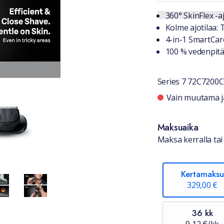
Tuotteest
360° SkinFlex -
Kolme ajotilaa: 
4-in-1 SmartCar
100 % vedenpitä
Series 7 72C7200C
Saatavuu
Vain muutama jä
Maksuaika
Maksa kerralla tai 
Kertamaksu
329,00 €
36 kk