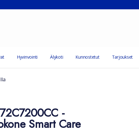
at
Hyvinvointi
Älykoti
Kunnostetut
Tarjoukset
lla
7 72C7200CC -
okone Smart Care