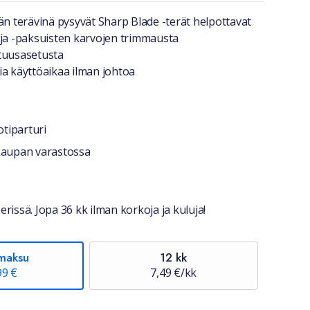
a lyhyesti
än terävinä pysyvät Sharp Blade -terät helpottavat
 ja -paksuisten karvojen trimmausta
tuusasetusta
ia käyttöaikaa ilman johtoa
otiparturi
stiedot
okaupan varastossa
erissä. Jopa 36 kk ilman korkoja ja kuluja!
maksu
12 kk
99 €
7,49 €/kk