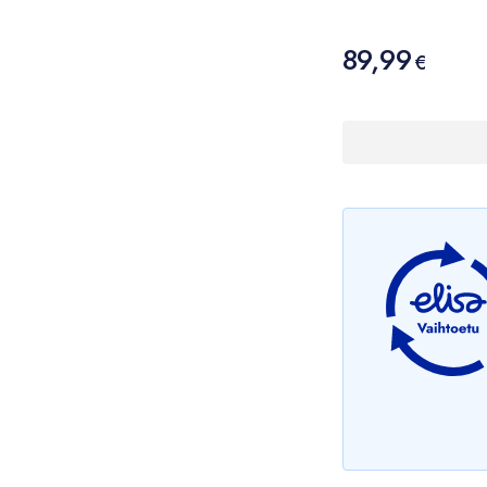
Hinta
89,99
89,99 €
€