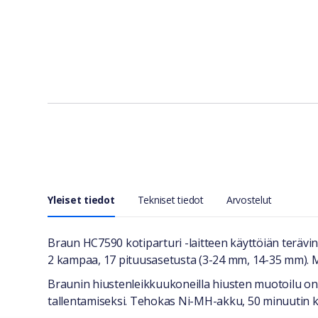
Yleiset tiedot
Tekniset tiedot
Arvostelut
Yleiset tiedot
Braun HC7590 kotiparturi -laitteen käyttöiän terävi
2 kampaa, 17 pituusasetusta (3-24 mm, 14-35 mm). M
Braunin hiustenleikkuukoneilla hiusten muotoilu on
tallentamiseksi. Tehokas Ni-MH-akku, 50 minuutin käy