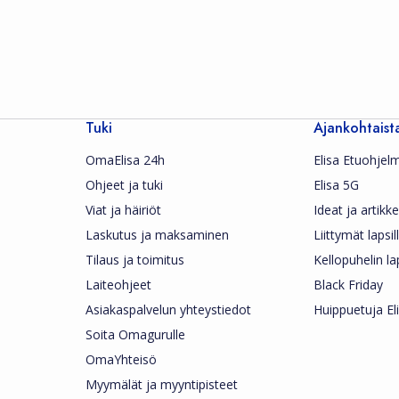
Tuki
Ajankohtaist
OmaElisa 24h
Elisa Etuohjel
Ohjeet ja tuki
Elisa 5G
Viat ja häiriöt
Ideat ja artikkel
Laskutus ja maksaminen
Liittymät lapsil
Tilaus ja toimitus
Kellopuhelin la
Laiteohjeet
Black Friday
Asiakaspalvelun yhteystiedot
Huippuetuja Eli
Soita Omagurulle
OmaYhteisö
Myymälät ja myyntipisteet