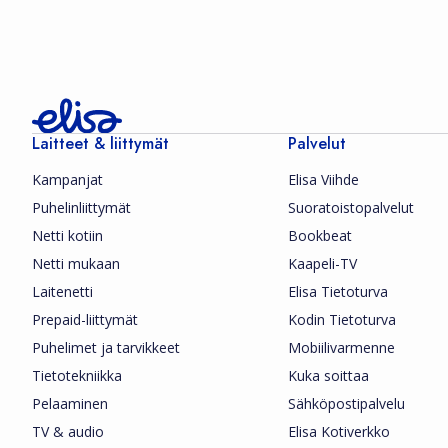
Laitteet & liittymät
Palvelut
Kampanjat
Elisa Viihde
Puhelinliittymät
Suoratoistopalvelut
Netti kotiin
Bookbeat
Netti mukaan
Kaapeli-TV
Laitenetti
Elisa Tietoturva
Prepaid-liittymät
Kodin Tietoturva
Puhelimet ja tarvikkeet
Mobiilivarmenne
Tietotekniikka
Kuka soittaa
Pelaaminen
Sähköpostipalvelu
TV & audio
Elisa Kotiverkko