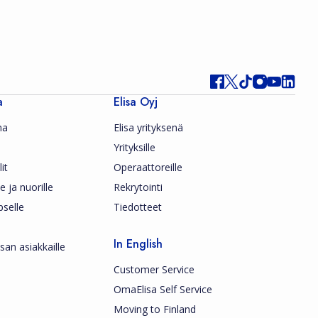
a
Elisa Oyj
ma
Elisa yrityksenä
Yrityksille
it
Operaattoreille
le ja nuorille
Rekrytointi
pselle
Tiedotteet
In English
san asiakkaille
Customer Service
OmaElisa Self Service
Moving to Finland