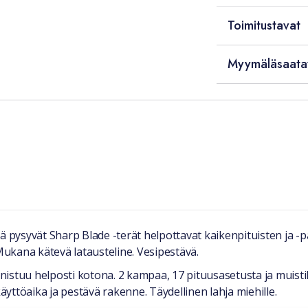
Toimitustavat
Myymäläsaata
nä pysyvät Sharp Blade -terät helpottavat kaikenpituisten ja -
ukana kätevä latausteline. Vesipestävä.
nistuu helposti kotona. 2 kampaa, 17 pituusasetusta ja muist
ttöaika ja pestävä rakenne. Täydellinen lahja miehille.