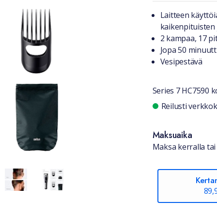
Tuotteest
Laitteen käyttöi
kaikenpituisten
2 kampaa, 17 pi
Jopa 50 minuutt
Vesipestävä
Series 7 HC7590 k
Saatavuu
Reilusti verkk
Maksuaika
Maksa kerralla tai 
Kerta
89,