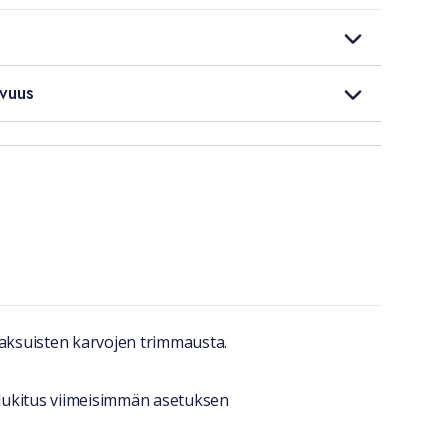
vuus
paksuisten karvojen trimmausta.
ilukitus viimeisimmän asetuksen