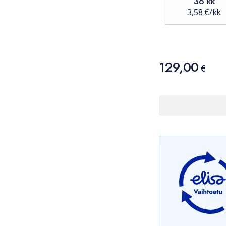
36 kk
3,58 €/kk
Hinta
129,00
129,00 €
€