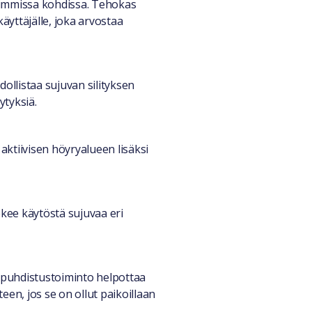
vimmissa kohdissa. Tehokas
äyttäjälle, joka arvostaa
ollistaa sujuvan silityksen
ytyksiä.
ktiivisen höyryalueen lisäksi
tekee käytöstä sujuvaa eri
u puhdistustoiminto helpottaa
een, jos se on ollut paikoillaan