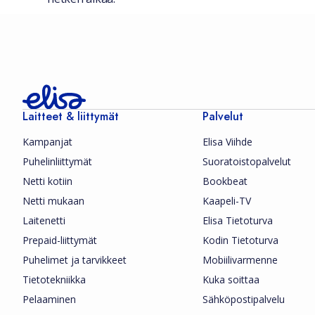
Laitteet & liittymät
Palvelut
Kampanjat
Elisa Viihde
Puhelinliittymät
Suoratoistopalvelut
Netti kotiin
Bookbeat
Netti mukaan
Kaapeli-TV
Laitenetti
Elisa Tietoturva
Prepaid-liittymät
Kodin Tietoturva
Puhelimet ja tarvikkeet
Mobiilivarmenne
Tietotekniikka
Kuka soittaa
Pelaaminen
Sähköpostipalvelu