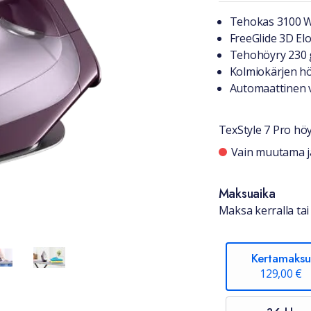
Tuotteest
Tehokas 3100 W 
FreeGlide 3D El
Tehohöyry 230 g
Kolmiokärjen hö
Automaattinen vi
TexStyle 7 Pro höy
Saatavuu
Vain muutama jä
Maksuaika
Maksa kerralla tai 
Kertamaksu
129,00 €