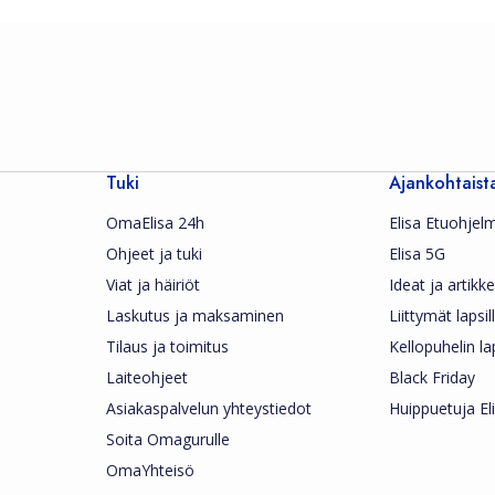
Tuki
Ajankohtaist
OmaElisa 24h
Elisa Etuohjel
Ohjeet ja tuki
Elisa 5G
Viat ja häiriöt
Ideat ja artikkel
Laskutus ja maksaminen
Liittymät lapsil
Tilaus ja toimitus
Kellopuhelin la
Laiteohjeet
Black Friday
Asiakaspalvelun yhteystiedot
Huippuetuja Eli
Soita Omagurulle
OmaYhteisö