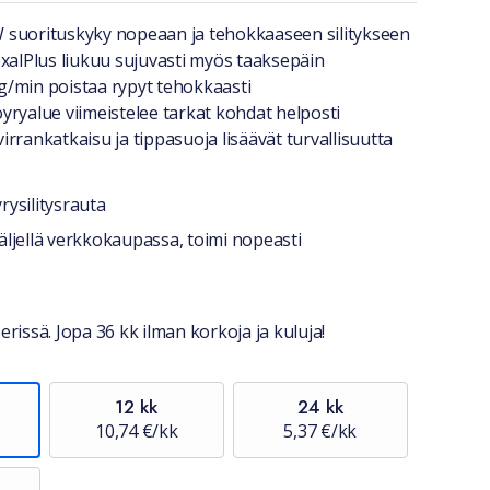
a lyhyesti
suorituskyky nopeaan ja tehokkaaseen silitykseen
oxalPlus liukuu sujuvasti myös taaksepäin
/min poistaa rypyt tehokkaasti
yryalue viimeistelee tarkat kohdat helposti
rrankatkaisu ja tippasuoja lisäävät turvallisuutta
rysilitysrauta
stiedot
ljellä verkkokaupassa, toimi nopeasti
erissä. Jopa 36 kk ilman korkoja ja kuluja!
12 kk
24 kk
10,74 €/kk
5,37 €/kk