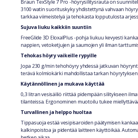
Braun TexStyle 7 Pro -höyrysilitysrauta on suunnit
3100 watin suorituskyky yhdistettynä vahvaan höyrynt
tarkkaa viimeistelyä ja tehokasta lopputulosta arjess
Sujuva liuku kaikkiin suuntiin
FreeGlide 3D EloxalPlus -pohja liukuu kevyesti kanka
nappien, vetoketjujen ja saumojen yli ilman tarttu
Tehokas höyry vaikeille rypyille
Jopa 230 g/min tehohöyry yhdessä jatkuvan höyryntuo
terävä kolmiokärki mahdollistaa tarkan höyrytyksen 
Käytännöllinen ja mukava käyttää
0,3 litran vesisäiliö riittää pidempään silitykseen il
tilanteissa. Ergonominen muotoilu tukee miellyttäv
Turvallinen ja helppo huoltaa
Tippasuoja estää vesipisaroiden päätymisen kankaall
kalkinpoistoa ja pidentää laitteen käyttöikää. Automa
hetken aikaa.