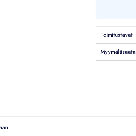
Toimitustavat
Myymäläsaata
taan