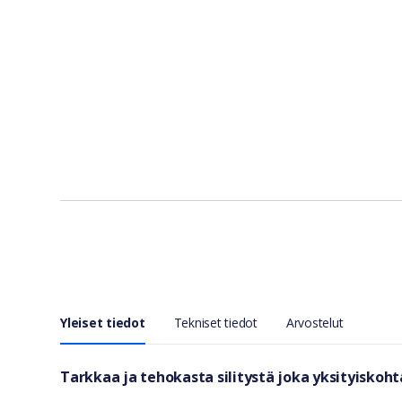
Yleiset tiedot
Tekniset tiedot
Arvostelut
Yleiset tiedot
Tarkkaa ja tehokasta silitystä joka yksityiskoh