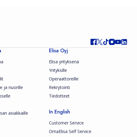
a
Elisa Oyj
ma
Elisa yrityksenä
Yrityksille
it
Operaattoreille
le ja nuorille
Rekrytointi
pselle
Tiedotteet
In English
san asiakkaille
Customer Service
OmaElisa Self Service