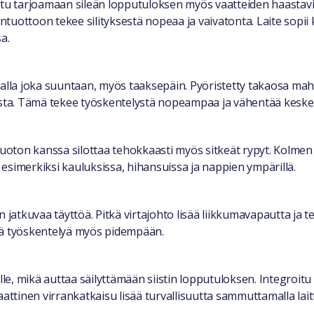
eltu tarjoamaan sileän lopputuloksen myös vaatteiden haasta
uottoon tekee silityksestä nopeaa ja vaivatonta. Laite sopii k
a.
alla joka suuntaan, myös taaksepäin. Pyöristetty takaosa mahd
mista. Tämä tekee työskentelystä nopeampaa ja vähentää keske
ton kanssa silottaa tehokkaasti myös sitkeät rypyt. Kolmen a
esimerkiksi kauluksissa, hihansuissa ja nappien ympärillä.
man jatkuvaa täyttöä. Pitkä virtajohto lisää liikkumavapautta ja 
ää työskentelyä myös pidempään.
e, mikä auttaa säilyttämään siistin lopputuloksen. Integroit
attinen virrankatkaisu lisää turvallisuutta sammuttamalla laitt