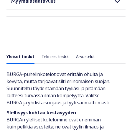
Myymäläsaatavuus
Yleiset tiedot
Tekniset tiedot
Arvostelut
Yleiset tiedot
BURGA-puhelinkotelot ovat erittäin ohuita ja
kevyitä, mutta tarjoavat silti erinomaisen suojan.
Suunniteltu täydentämään tyyliäsi ja pitämään
laitteesi turvassa ilman kömpelyyttä. Valitse
BURGA ja yhdistä suojaus ja tyyli saumattomasti.
Ylellisyys kohtaa kestävyyden
BURGAn ylelliset kotelomme ovat enemmän
kuin pelkkiä asusteita; ne ovat tyylin ilmaus ja