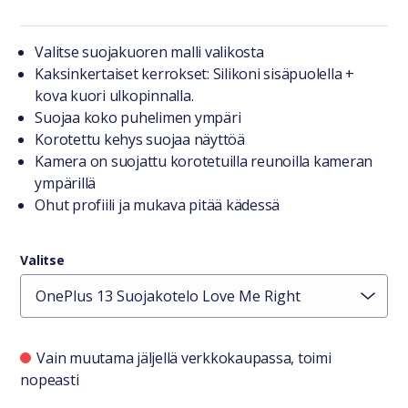
Tuotteesta lyhyesti
Valitse suojakuoren malli valikosta
Kaksinkertaiset kerrokset: Silikoni sisäpuolella +
kova kuori ulkopinnalla.
Suojaa koko puhelimen ympäri
Korotettu kehys suojaa näyttöä
Kamera on suojattu korotetuilla reunoilla kameran
ympärillä
Ohut profiili ja mukava pitää kädessä
Valitse
Saatavuustiedot
Vain muutama jäljellä verkkokaupassa, toimi
nopeasti