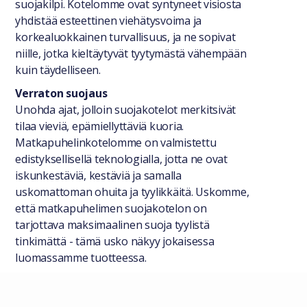
suojakilpi. Kotelomme ovat syntyneet visiosta
yhdistää esteettinen viehätysvoima ja
korkealuokkainen turvallisuus, ja ne sopivat
niille, jotka kieltäytyvät tyytymästä vähempään
kuin täydelliseen.
Verraton suojaus
Unohda ajat, jolloin suojakotelot merkitsivät
tilaa vieviä, epämiellyttäviä kuoria.
Matkapuhelinkotelomme on valmistettu
edistyksellisellä teknologialla, jotta ne ovat
iskunkestäviä, kestäviä ja samalla
uskomattoman ohuita ja tyylikkäitä. Uskomme,
että matkapuhelimen suojakotelon on
tarjottava maksimaalinen suoja tyylistä
tinkimättä - tämä usko näkyy jokaisessa
luomassamme tuotteessa.