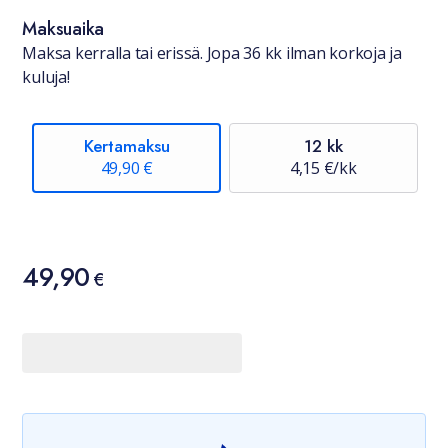
Maksuaika
Maksa kerralla tai erissä. Jopa 36 kk ilman korkoja ja
kuluja!
Kertamaksu
12 kk
49,90 €
4,15 €/kk
Hinta
49,90
49,90 €
€