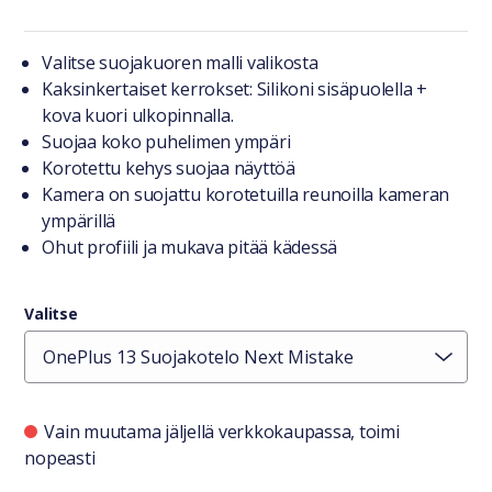
Tuotteesta lyhyesti
Valitse suojakuoren malli valikosta
Kaksinkertaiset kerrokset: Silikoni sisäpuolella +
kova kuori ulkopinnalla.
Suojaa koko puhelimen ympäri
Korotettu kehys suojaa näyttöä
Kamera on suojattu korotetuilla reunoilla kameran
ympärillä
Ohut profiili ja mukava pitää kädessä
Valitse
Saatavuustiedot
Vain muutama jäljellä verkkokaupassa, toimi
nopeasti