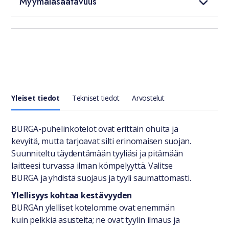
Myymäläsaatavuus
Yleiset tiedot
Tekniset tiedot
Arvostelut
Yleiset tiedot
BURGA-puhelinkotelot ovat erittäin ohuita ja
kevyitä, mutta tarjoavat silti erinomaisen suojan.
Suunniteltu täydentämään tyyliäsi ja pitämään
laitteesi turvassa ilman kömpelyyttä. Valitse
BURGA ja yhdistä suojaus ja tyyli saumattomasti.
Ylellisyys kohtaa kestävyyden
BURGAn ylelliset kotelomme ovat enemmän
kuin pelkkiä asusteita; ne ovat tyylin ilmaus ja