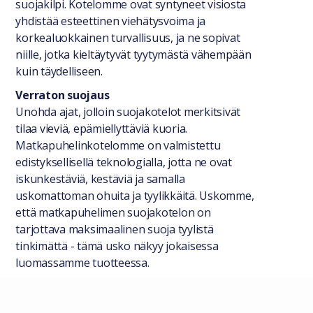
suojakilpi. Kotelomme ovat syntyneet visiosta
yhdistää esteettinen viehätysvoima ja
korkealuokkainen turvallisuus, ja ne sopivat
niille, jotka kieltäytyvät tyytymästä vähempään
kuin täydelliseen.
Verraton suojaus
Unohda ajat, jolloin suojakotelot merkitsivät
tilaa vieviä, epämiellyttäviä kuoria.
Matkapuhelinkotelomme on valmistettu
edistyksellisellä teknologialla, jotta ne ovat
iskunkestäviä, kestäviä ja samalla
uskomattoman ohuita ja tyylikkäitä. Uskomme,
että matkapuhelimen suojakotelon on
tarjottava maksimaalinen suoja tyylistä
tinkimättä - tämä usko näkyy jokaisessa
luomassamme tuotteessa.