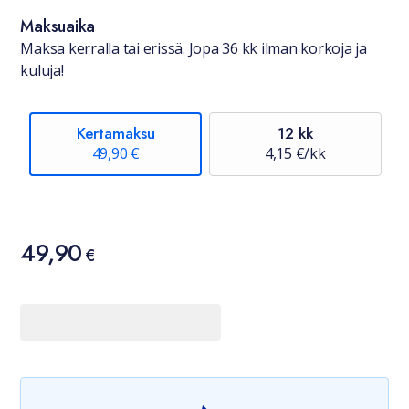
Maksuaika
Maksa kerralla tai erissä. Jopa 36 kk ilman korkoja ja
kuluja!
Kertamaksu
12 kk
49,90 €
4,15 €/kk
Hinta
49,90
49,90 €
€