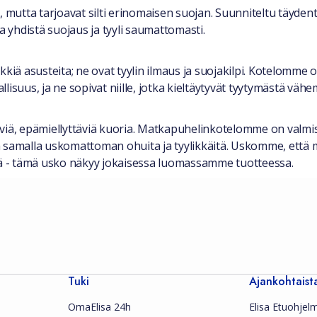
, mutta tarjoavat silti erinomaisen suojan. Suunniteltu täyden
a yhdistä suojaus ja tyyli saumattomasti.
ä asusteita; ne ovat tyylin ilmaus ja suojakilpi. Kotelomme o
isuus, ja ne sopivat niille, jotka kieltäytyvät tyytymästä väh
ieviä, epämiellyttäviä kuoria. Matkapuhelinkotelomme on valmist
ä ja samalla uskomattoman ohuita ja tyylikkäitä. Uskomme, et
ttä - tämä usko näkyy jokaisessa luomassamme tuotteessa.
Tuki
Ajankohtaist
OmaElisa 24h
Elisa Etuohjel