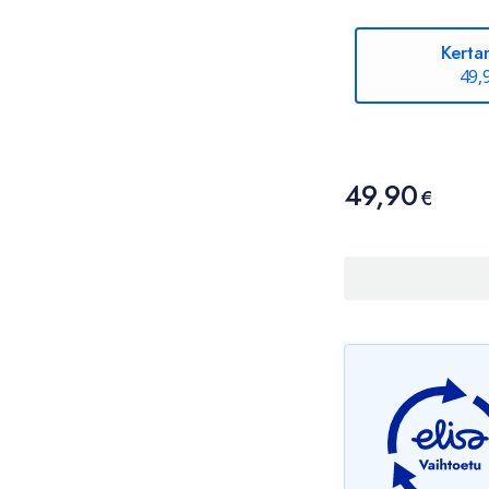
Kerta
49,
Hinta
49,90
49,90 €
€