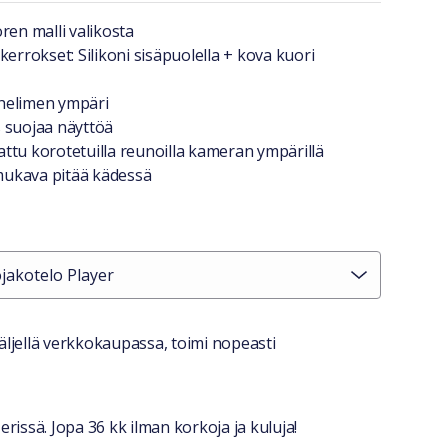
a lyhyesti
ren malli valikosta
kerrokset: Silikoni sisäpuolella + kova kuori
helimen ympäri
 suojaa näyttöä
ttu korotetuilla reunoilla kameran ympärillä
 mukava pitää kädessä
stiedot
ljellä verkkokaupassa, toimi nopeasti
erissä. Jopa 36 kk ilman korkoja ja kuluja!