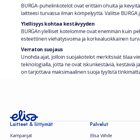
Yleiset tiedot
BURGA-puhelinkotelot ovat erittäin ohuita ja kevyitä
laitteesi turvassa ilman kömpelyyttä. Valitse BURGA j
Ylellisyys kohtaa kestävyyden
BURGAn ylelliset kotelomme ovat enemmän kuin pelkki
esteettinen viehätysvoima ja korkealuokkainen turvall
Verraton suojaus
Unohda ajat, jolloin suojakotelot merkitsivät tilaa v
teknologialla, jotta ne ovat iskunkestäviä, kestävi
on tarjottava maksimaalinen suoja tyylistä tinkimä
Laitteet & liittymät
Palvelut
Kampanjat
Elisa Viihde