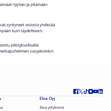
tämään tyyliäsi ja pitämään
vat syntyneet visiosta yhdistää
empään kuin täydelliseen.
ettu edistyksellisellä
tä matkapuhelimen suojakotelon
a
Elisa Oyj
ma
Elisa yrityksenä