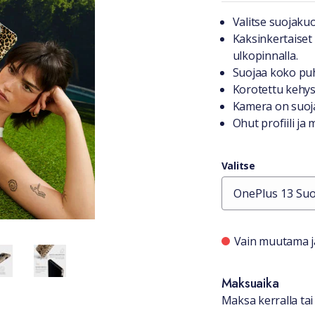
Tuotteest
Valitse suojakuo
Kaksinkertaiset 
ulkopinnalla.
Suojaa koko pu
Korotettu kehys
Kamera on suoja
Ohut profiili ja
Valitse
Saatavuu
Vain muutama jä
Maksuaika
Maksa kerralla tai 