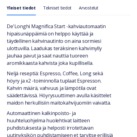
Yleiset tiedot
Tekniset tiedot
Arvostelut
Yleiset tiedot
De'Longhi Magnifica Start -kahviautomaatin
hipaisunäppäimiä on helppo käyttää ja
täydellinen kahvinautinto on aina sormiesi
ulottuvilla. Laadukas teräksinen kahvimylly
jauhaa pavut ja saat nauttia tuoreen
aromikkaasta kahvista joka kupillisella.
Neljä reseptiä: Espresso, Coffee, Long sekä
höyry ja x2 -toiminnolla tuplaat Espresson.
Kahvin määrä, vahvuus ja lämpötila ovat
säädettävissä. Höyrysuuttimen avulla käsittelet
maidon herkullisiin maitokahvijuomiin vaivatta.
Automaattinen kalkinpoisto- ja
huuhteluohjelma huolehtivat laitteen
puhdistuksesta ja helposti irrotettavan
uutinyksikön puhdistamiseen et tarvitse erillisiä