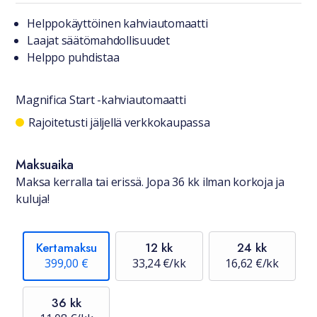
Tuotteesta lyhyesti
Helppokäyttöinen kahviautomaatti
Laajat säätömahdollisuudet
Helppo puhdistaa
Magnifica Start -kahviautomaatti
Saatavuustiedot
Rajoitetusti jäljellä verkkokaupassa
Maksuaika
Maksa kerralla tai erissä. Jopa 36 kk ilman korkoja ja
kuluja!
Kertamaksu
12 kk
24 kk
399,00 €
33,24 €/kk
16,62 €/kk
36 kk