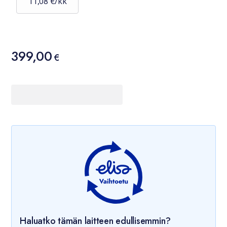
11,08 €/kk
Hinta
399,00
399,00 €
€
Haluatko tämän laitteen edullisemmin?