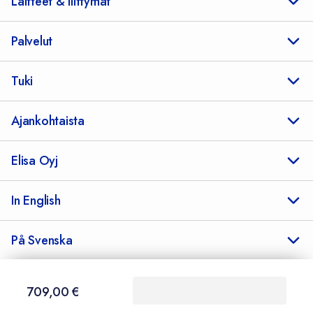
Laitteet & liittymät
Palvelut
Tuki
Ajankohtaista
Elisa Oyj
In English
På Svenska
709,00 €
709,00
€
Sopimusehdot
Tietosuoja
Saavutettavuus
Evästeasetukset
Tekijänoikeudet © 2026 Elisa Oyj.