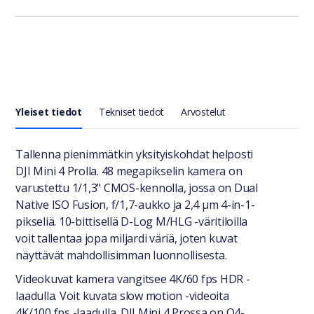
Yleiset tiedot
Tekniset tiedot
Arvostelut
Yleiset tiedot
Tallenna pienimmätkin yksityiskohdat helposti
DJI Mini 4 Prolla. 48 megapikselin kamera on
varustettu 1/1,3" CMOS-kennolla, jossa on Dual
Native ISO Fusion, f/1,7-aukko ja 2,4 μm 4-in-1-
pikseliä. 10-bittisellä D-Log M/HLG -väritiloilla
voit tallentaa jopa miljardi väriä, joten kuvat
näyttävät mahdollisimman luonnollisesta.
Videokuvat kamera vangitsee 4K/60 fps HDR -
laadulla. Voit kuvata slow motion -videoita
4K/100 fps -laadulla. DJI Mini 4 Prossa on O4-