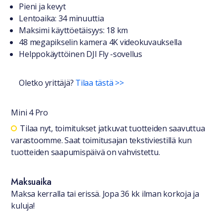
Tuotteesta lyhyesti
Pieni ja kevyt
Lentoaika: 34 minuuttia
Maksimi käyttöetäisyys: 18 km
48 megapikselin kamera 4K videokuvauksella
Helppokäyttöinen DJI Fly -sovellus
Oletko yrittäjä?
Tilaa tästä >>
Mini 4 Pro
Saatavuustiedot
Tilaa nyt, toimitukset jatkuvat tuotteiden saavuttua
varastoomme. Saat toimitusajan tekstiviestillä kun
tuotteiden saapumispäivä on vahvistettu.
Maksuaika
Maksa kerralla tai erissä. Jopa 36 kk ilman korkoja ja
kuluja!