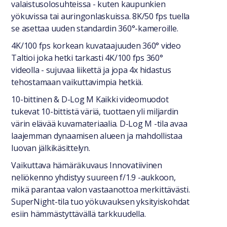
valaistusolosuhteissa - kuten kaupunkien
yökuvissa tai auringonlaskuissa. 8K/50 fps tuella
se asettaa uuden standardin 360°-kameroille.
4K/100 fps korkean kuvataajuuden 360° video
Taltioi joka hetki tarkasti 4K/100 fps 360°
videolla - sujuvaa liikettä ja jopa 4x hidastus
tehostamaan vaikuttavimpia hetkiä.
10-bittinen & D-Log M Kaikki videomuodot
tukevat 10-bittistä väriä, tuottaen yli miljardin
värin elävää kuvamateriaalia. D-Log M -tila avaa
laajemman dynaamisen alueen ja mahdollistaa
luovan jälkikäsittelyn.
Vaikuttava hämäräkuvaus Innovatiivinen
neliökenno yhdistyy suureen f/1.9 -aukkoon,
mikä parantaa valon vastaanottoa merkittävästi.
SuperNight-tila tuo yökuvauksen yksityiskohdat
esiin hämmästyttävällä tarkkuudella.