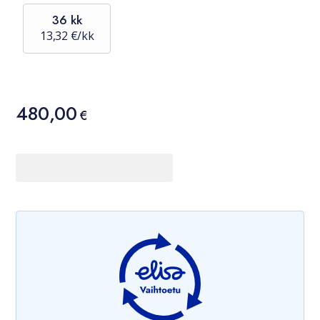
36 kk
13,32 €/kk
Hinta
480,00
480,00 €
€