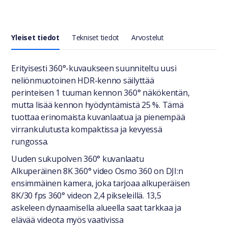
Yleiset tiedot
Tekniset tiedot
Arvostelut
Yleiset tiedot
Erityisesti 360°-kuvaukseen suunniteltu uusi
neliönmuotoinen HDR-kenno säilyttää
perinteisen 1 tuuman kennon 360° näkökentän,
mutta lisää kennon hyödyntämistä 25 %. Tämä
tuottaa erinomaista kuvanlaatua ja pienempää
virrankulutusta kompaktissa ja kevyessä
rungossa.
Uuden sukupolven 360° kuvanlaatu
Alkuperäinen 8K 360° video Osmo 360 on DJI:n
ensimmäinen kamera, joka tarjoaa alkuperäisen
8K/30 fps 360° videon 2,4 pikseleillä. 13,5
askeleen dynaamisella alueella saat tarkkaa ja
elävää videota myös vaativissa