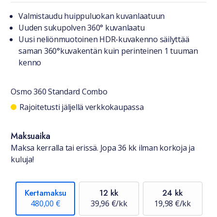
Tuotteesta lyhyesti
Valmistaudu huippuluokan kuvanlaatuun
Uuden sukupolven 360° kuvanlaatu
Uusi neliönmuotoinen HDR-kuvakenno säilyttää
saman 360°kuvakentän kuin perinteinen 1 tuuman
kenno
Osmo 360 Standard Combo
Saatavuustiedot
Rajoitetusti jäljellä verkkokaupassa
Maksuaika
Maksa kerralla tai erissä. Jopa 36 kk ilman korkoja ja
kuluja!
Kertamaksu
12 kk
24 kk
480,00 €
39,96 €/kk
19,98 €/kk