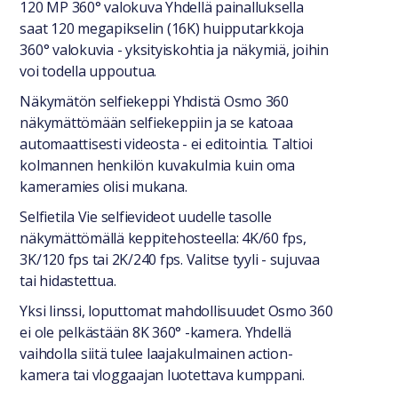
120 MP 360° valokuva Yhdellä painalluksella
saat 120 megapikselin (16K) huipputarkkoja
360° valokuvia - yksityiskohtia ja näkymiä, joihin
voi todella uppoutua.
Näkymätön selfiekeppi Yhdistä Osmo 360
näkymättömään selfiekeppiin ja se katoaa
automaattisesti videosta - ei editointia. Taltioi
kolmannen henkilön kuvakulmia kuin oma
kameramies olisi mukana.
Selfietila Vie selfievideot uudelle tasolle
näkymättömällä keppitehosteella: 4K/60 fps,
3K/120 fps tai 2K/240 fps. Valitse tyyli - sujuvaa
tai hidastettua.
Yksi linssi, loputtomat mahdollisuudet Osmo 360
ei ole pelkästään 8K 360° -kamera. Yhdellä
vaihdolla siitä tulee laajakulmainen action-
kamera tai vloggaajan luotettava kumppani.