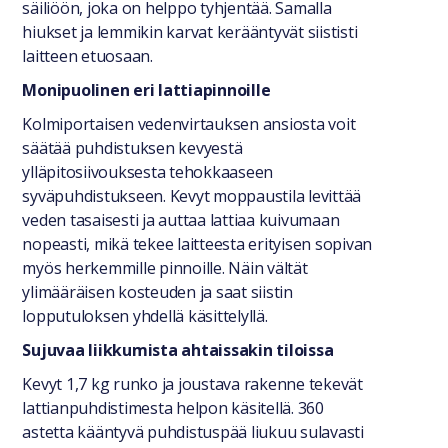
säiliöön, joka on helppo tyhjentää. Samalla
hiukset ja lemmikin karvat kerääntyvät siististi
laitteen etuosaan.
Monipuolinen eri lattiapinnoille
Kolmiportaisen vedenvirtauksen ansiosta voit
säätää puhdistuksen kevyestä
ylläpitosiivouksesta tehokkaaseen
syväpuhdistukseen. Kevyt moppaustila levittää
veden tasaisesti ja auttaa lattiaa kuivumaan
nopeasti, mikä tekee laitteesta erityisen sopivan
myös herkemmille pinnoille. Näin vältät
ylimääräisen kosteuden ja saat siistin
lopputuloksen yhdellä käsittelyllä.
Sujuvaa liikkumista ahtaissakin tiloissa
Kevyt 1,7 kg runko ja joustava rakenne tekevät
lattianpuhdistimesta helpon käsitellä. 360
astetta kääntyvä puhdistuspää liukuu sulavasti