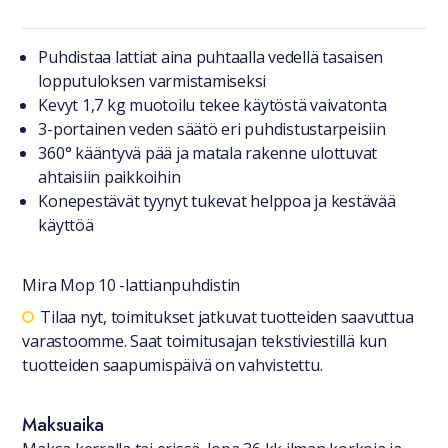
Tuotteesta lyhyesti
Puhdistaa lattiat aina puhtaalla vedellä tasaisen
lopputuloksen varmistamiseksi
Kevyt 1,7 kg muotoilu tekee käytöstä vaivatonta
3-portainen veden säätö eri puhdistustarpeisiin
360° kääntyvä pää ja matala rakenne ulottuvat
ahtaisiin paikkoihin
Konepestävät tyynyt tukevat helppoa ja kestävää
käyttöä
Mira Mop 10 -lattianpuhdistin
Saatavuustiedot
Tilaa nyt, toimitukset jatkuvat tuotteiden saavuttua
varastoomme. Saat toimitusajan tekstiviestillä kun
tuotteiden saapumispäivä on vahvistettu.
Maksuaika