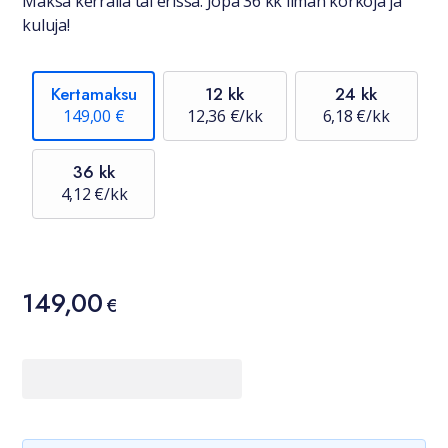
Maksa kerralla tai erissä. Jopa 36 kk ilman korkoja ja
kuluja!
Kertamaksu
12 kk
24 kk
149,00 €
12,36 €/kk
6,18 €/kk
36 kk
4,12 €/kk
Hinta
149,00
149,00 €
€