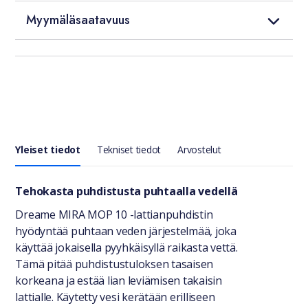
Myymäläsaatavuus
Yleiset tiedot
Tekniset tiedot
Arvostelut
Yleiset tiedot
Tehokasta puhdistusta puhtaalla vedellä
Dreame MIRA MOP 10 -lattianpuhdistin
hyödyntää puhtaan veden järjestelmää, joka
käyttää jokaisella pyyhkäisyllä raikasta vettä.
Tämä pitää puhdistustuloksen tasaisen
korkeana ja estää lian leviämisen takaisin
lattialle. Käytetty vesi kerätään erilliseen