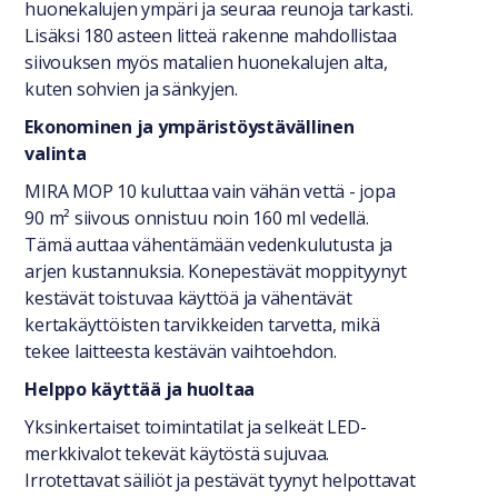
huonekalujen ympäri ja seuraa reunoja tarkasti.
Lisäksi 180 asteen litteä rakenne mahdollistaa
siivouksen myös matalien huonekalujen alta,
kuten sohvien ja sänkyjen.
Ekonominen ja ympäristöystävällinen
valinta
MIRA MOP 10 kuluttaa vain vähän vettä - jopa
90 m² siivous onnistuu noin 160 ml vedellä.
Tämä auttaa vähentämään vedenkulutusta ja
arjen kustannuksia. Konepestävät moppityynyt
kestävät toistuvaa käyttöä ja vähentävät
kertakäyttöisten tarvikkeiden tarvetta, mikä
tekee laitteesta kestävän vaihtoehdon.
Helppo käyttää ja huoltaa
Yksinkertaiset toimintatilat ja selkeät LED-
merkkivalot tekevät käytöstä sujuvaa.
Irrotettavat säiliöt ja pestävät tyynyt helpottavat