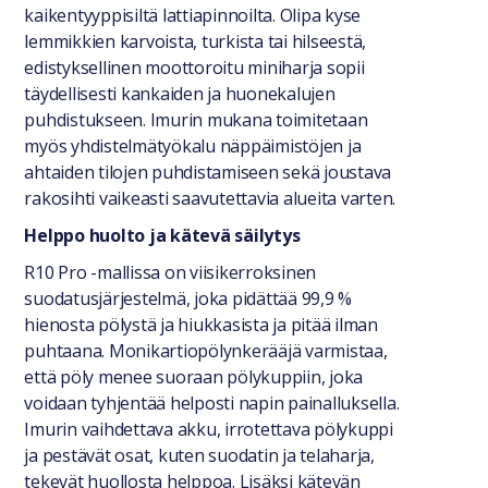
kaikentyyppisiltä lattiapinnoilta. Olipa kyse
lemmikkien karvoista, turkista tai hilseestä,
edistyksellinen moottoroitu miniharja sopii
täydellisesti kankaiden ja huonekalujen
puhdistukseen. Imurin mukana toimitetaan
myös yhdistelmätyökalu näppäimistöjen ja
ahtaiden tilojen puhdistamiseen sekä joustava
rakosihti vaikeasti saavutettavia alueita varten.
Helppo huolto ja kätevä säilytys
R10 Pro -mallissa on viisikerroksinen
suodatusjärjestelmä, joka pidättää 99,9 %
hienosta pölystä ja hiukkasista ja pitää ilman
puhtaana. Monikartiopölynkerääjä varmistaa,
että pöly menee suoraan pölykuppiin, joka
voidaan tyhjentää helposti napin painalluksella.
Imurin vaihdettava akku, irrotettava pölykuppi
ja pestävät osat, kuten suodatin ja telaharja,
tekevät huollosta helppoa. Lisäksi kätevän