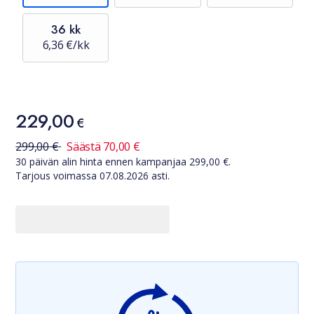
36 kk
6,36 €/kk
Hinta
229,00
229,00 €
€
30 päivän alin hinta ennen kampanjaa
299,00
€
299,00
€
Säästä
70,00
€
30 päivän alin hinta ennen kampanjaa
299,00
€.
Tarjous voimassa
07.08.2026
asti.