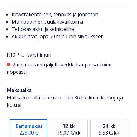
Tuotteesta lyhyesti
Kevytrakenteinen, tehokas ja johdoton
Monipuolinen suulakevalikoima
Tehokas akku ja seinäteline
Akku riittää jopa 60 minuutin siivoukseen
R10 Pro -varsi-imuri
Saatavuustiedot
Vain muutama jäljellä verkkokaupassa, toimi
nopeasti
Maksuaika
Maksa kerralla tai erissä. Jopa 36 kk ilman korkoja ja
kuluja!
Kertamaksu
12 kk
24 kk
229,00 €
19,07 €/kk
9,53 €/kk