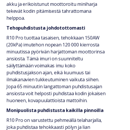
akku ja erikoistunut moottoroitu miniharja
tekevät kodin pitämisestä tahrattomana
helppoa.
Tehopuhdistusta johdotottomasti
R10 Pro tuottaa tasaisen, tehokkaan 150AW
(20kPa) imutehon nopean 120 000 kierrosta
minuutissa pyörivän harjattoman moottorinsa
ansiosta. Tämä imuri on suunniteltu
säilyttämään voimakas imu koko
puhdistusjakson ajan, eikä kuumuus tai
ilmakanavien tukkeutuminen vaikuta siihen.
Jopa 65 minuutin langattoman puhdistusajan
ansiosta voit helposti puhdistaa kodin jokaisen
huoneen, kovapuulattioista mattoihin.
Monipuolista puhdistusta kaikilla pinnoilla
R10 Pro on varustettu pehmeällä telaharjalla,
joka puhdistaa tehokkaasti pölyn ja lian