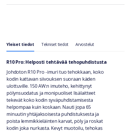
Yleiset tiedot
Tekniset tiedot
Arvostelut
Yleiset tiedot
R10 Pro: Helposti tehtävää tehopuhdistusta
Johdoton R10 Pro -imuri tuo tehokkaan, koko
kodin kattavan siivouksen suoraan käden
ulottuville. 150 AW:n imuteho, kehittynyt
pölynsuodatus ja monipuoliset lisälaitteet
tekevät koko kodin syväpuhdistamisesta
helpompaa kuin koskaan. Nauti jopa 65
minuutin yhtäjaksoisesta puhdistuksesta ja
poista lemmikkieläinten karvat, pöly ja roskat
kodin joka nurkasta. Kevyt muotoilu, tehokas