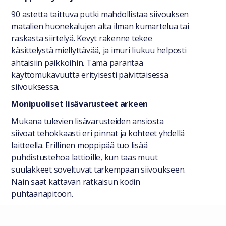
90 astetta taittuva putki mahdollistaa siivouksen
matalien huonekalujen alta ilman kumartelua tai
raskasta siirtelyä. Kevyt rakenne tekee
käsittelystä miellyttävää, ja imuri liukuu helposti
ahtaisiin paikkoihin. Tämä parantaa
käyttömukavuutta erityisesti päivittäisessä
siivouksessa.
Monipuoliset lisävarusteet arkeen
Mukana tulevien lisävarusteiden ansiosta
siivoat tehokkaasti eri pinnat ja kohteet yhdellä
laitteella. Erillinen moppipää tuo lisää
puhdistustehoa lattioille, kun taas muut
suulakkeet soveltuvat tarkempaan siivoukseen.
Näin saat kattavan ratkaisun kodin
puhtaanapitoon.