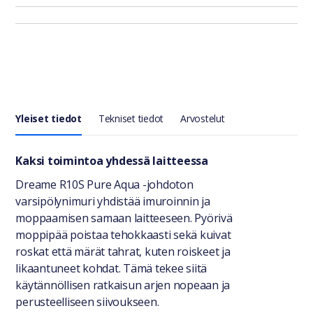
Yleiset tiedot
Tekniset tiedot
Arvostelut
Yleiset tiedot
Kaksi toimintoa yhdessä laitteessa
Dreame R10S Pure Aqua -johdoton
varsipölynimuri yhdistää imuroinnin ja
moppaamisen samaan laitteeseen. Pyörivä
moppipää poistaa tehokkaasti sekä kuivat
roskat että märät tahrat, kuten roiskeet ja
likaantuneet kohdat. Tämä tekee siitä
käytännöllisen ratkaisun arjen nopeaan ja
perusteelliseen siivoukseen.