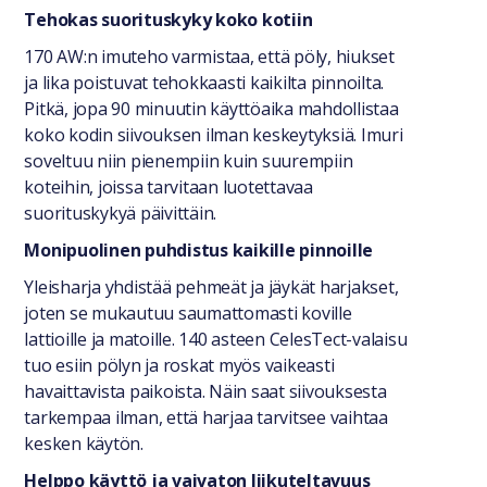
Tehokas suorituskyky koko kotiin
170 AW:n imuteho varmistaa, että pöly, hiukset
ja lika poistuvat tehokkaasti kaikilta pinnoilta.
Pitkä, jopa 90 minuutin käyttöaika mahdollistaa
koko kodin siivouksen ilman keskeytyksiä. Imuri
soveltuu niin pienempiin kuin suurempiin
koteihin, joissa tarvitaan luotettavaa
suorituskykyä päivittäin.
Monipuolinen puhdistus kaikille pinnoille
Yleisharja yhdistää pehmeät ja jäykät harjakset,
joten se mukautuu saumattomasti koville
lattioille ja matoille. 140 asteen CelesTect-valaisu
tuo esiin pölyn ja roskat myös vaikeasti
havaittavista paikoista. Näin saat siivouksesta
tarkempaa ilman, että harjaa tarvitsee vaihtaa
kesken käytön.
Helppo käyttö ja vaivaton liikuteltavuus