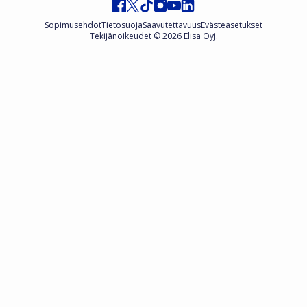
Sopimusehdot
Tietosuoja
Saavutettavuus
Evästeasetukset
Tekijänoikeudet © 2026 Elisa Oyj.