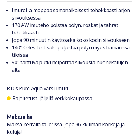
Tuotteesta lyhyesti
Imuroi ja moppaa samanaikaisesti tehokkaasti arjen
siivouksessa
170 AW imuteho poistaa pölyn, roskat ja tahrat
tehokkaasti
Jopa 90 minuutin käyttöaika koko kodin siivoukseen
140° CelesTect-valo paljastaa pölyn myös hämärissä
tiloissa
90° taittuva putki helpottaa siivousta huonekalujen
alta
R10s Pure Aqua varsi-imuri
Saatavuustiedot
Rajoitetusti jäljellä verkkokaupassa
Maksuaika
Maksa kerralla tai erissä. Jopa 36 kk ilman korkoja ja
kuluja!