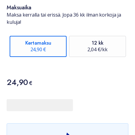
Maksuaika
Maksa kerralla tai erissä. Jopa 36 kk ilman korkoja ja
kuluja!
Kertamaksu
12 kk
24,90 €
2,04 €/kk
Hinta
24,90
24,90 €
€