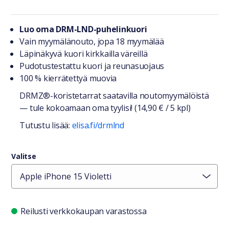
Tuotteesta lyhyesti
Luo oma DRM-LND-puhelinkuori
Vain myymälänouto, jopa 18 myymälää
Läpinäkyvä kuori kirkkailla väreillä
Pudotustestattu kuori ja reunasuojaus
100 % kierrätettyä muovia
DRMZ®-koristetarrat saatavilla noutomyymälöistä
— tule kokoamaan oma tyylisi! (14,90 € / 5 kpl)
Tutustu lisää:
elisa.fi/drmlnd
Valitse
Saatavuustiedot
Reilusti verkkokaupan varastossa