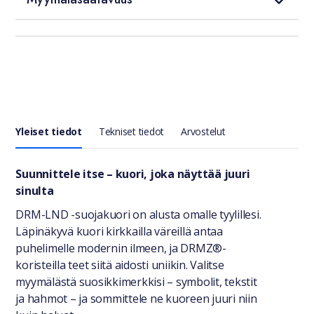
Yleiset tiedot
Tekniset tiedot
Arvostelut
Yleiset tiedot
Suunnittele itse – kuori, joka näyttää juuri
sinulta
DRM-LND -suojakuori on alusta omalle tyylillesi.
Läpinäkyvä kuori kirkkailla väreillä antaa
puhelimelle modernin ilmeen, ja DRMZ®-
koristeilla teet siitä aidosti uniikin. Valitse
myymälästä suosikkimerkkisi – symbolit, tekstit
ja hahmot – ja sommittele ne kuoreen juuri niin