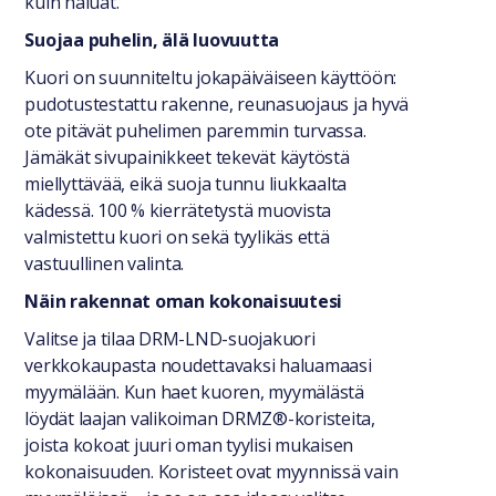
kuin haluat.
Suojaa puhelin, älä luovuutta
Kuori on suunniteltu jokapäiväiseen käyttöön:
pudotustestattu rakenne, reunasuojaus ja hyvä
ote pitävät puhelimen paremmin turvassa.
Jämäkät sivupainikkeet tekevät käytöstä
miellyttävää, eikä suoja tunnu liukkaalta
kädessä. 100 % kierrätetystä muovista
valmistettu kuori on sekä tyylikäs että
vastuullinen valinta.
Näin rakennat oman kokonaisuutesi
Valitse ja tilaa DRM-LND-suojakuori
verkkokaupasta noudettavaksi haluamaasi
myymälään. Kun haet kuoren, myymälästä
löydät laajan valikoiman DRMZ®-koristeita,
joista kokoat juuri oman tyylisi mukaisen
kokonaisuuden. Koristeet ovat myynnissä vain