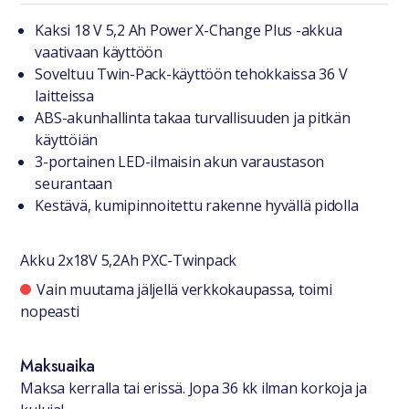
Tuotteesta lyhyesti
Kaksi 18 V 5,2 Ah Power X-Change Plus -akkua
vaativaan käyttöön
Soveltuu Twin-Pack-käyttöön tehokkaissa 36 V
laitteissa
ABS-akunhallinta takaa turvallisuuden ja pitkän
käyttöiän
3-portainen LED-ilmaisin akun varaustason
seurantaan
Kestävä, kumipinnoitettu rakenne hyvällä pidolla
Akku 2x18V 5,2Ah PXC-Twinpack
Saatavuustiedot
Vain muutama jäljellä verkkokaupassa, toimi
nopeasti
Maksuaika
Maksa kerralla tai erissä. Jopa 36 kk ilman korkoja ja