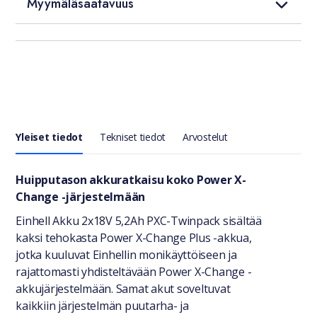
Myymäläsaatavuus
Yleiset tiedot
Tekniset tiedot
Arvostelut
Yleiset tiedot
Huipputason akkuratkaisu koko Power X-
Change -järjestelmään
Einhell Akku 2x18V 5,2Ah PXC-Twinpack sisältää
kaksi tehokasta Power X-Change Plus -akkua,
jotka kuuluvat Einhellin monikäyttöiseen ja
rajattomasti yhdisteltävään Power X-Change -
akkujärjestelmään. Samat akut soveltuvat
kaikkiin järjestelmän puutarha- ja