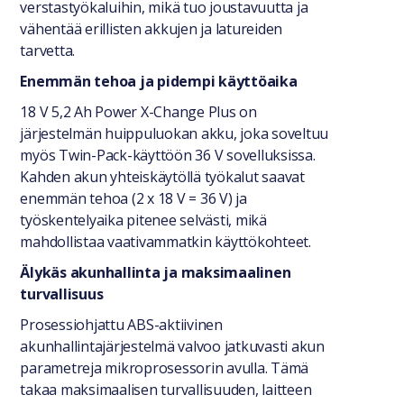
verstastyökaluihin, mikä tuo joustavuutta ja
vähentää erillisten akkujen ja latureiden
tarvetta.
Enemmän tehoa ja pidempi käyttöaika
18 V 5,2 Ah Power X-Change Plus on
järjestelmän huippuluokan akku, joka soveltuu
myös Twin-Pack-käyttöön 36 V sovelluksissa.
Kahden akun yhteiskäytöllä työkalut saavat
enemmän tehoa (2 x 18 V = 36 V) ja
työskentelyaika pitenee selvästi, mikä
mahdollistaa vaativammatkin käyttökohteet.
Älykäs akunhallinta ja maksimaalinen
turvallisuus
Prosessiohjattu ABS-aktiivinen
akunhallintajärjestelmä valvoo jatkuvasti akun
parametreja mikroprosessorin avulla. Tämä
takaa maksimaalisen turvallisuuden, laitteen