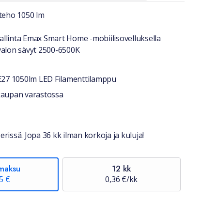
a lyhyesti
oteho 1050 lm
llinta Emax Smart Home -mobiilisovelluksella
valon sävyt 2500-6500K
E27 1050lm LED Filamenttilamppu
stiedot
okaupan varastossa
erissä. Jopa 36 kk ilman korkoja ja kuluja!
maksu
12 kk
5 €
0,36 €/kk