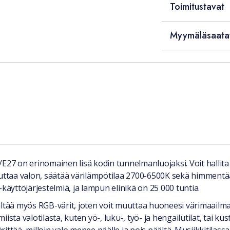
Toimitustavat
Myymäläsaata
27 on erinomainen lisä kodin tunnelmanluojaksi. Voit halli
muttaa valon, säätää värilämpötilaa 2700-6500K sekä himmentää
käyttöjärjestelmiä, ja lampun elinikä on 25 000 tuntia.
ältää myös RGB-värit, joten voit muuttaa huoneesi värimaailm
iista valotilasta, kuten yö-, luku-, työ- ja hengailutilat, tai ku