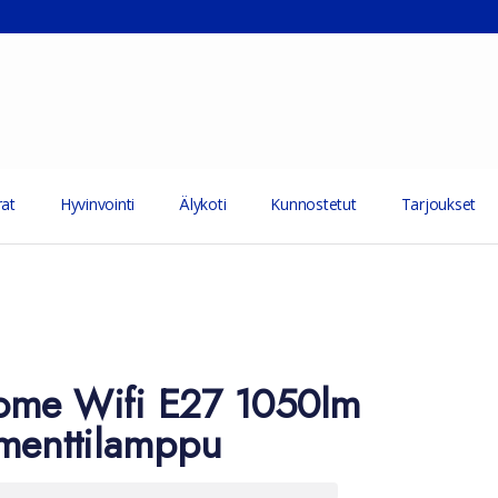
at
Hyvinvointi
Älykoti
Kunnostetut
Tarjoukset
ome Wifi E27 1050lm
menttilamppu