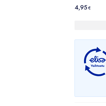
Hinta
4,95
4,95 €
€