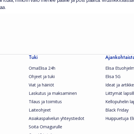
ärittää, milloin valo menee päälle ja pois päältä. Musiikkitilas
aa.
Tuki
Ajankohtaist
OmaElisa 24h
Elisa Etuohjel
Ohjeet ja tuki
Elisa 5G
Viat ja häiriöt
Ideat ja artikkel
Laskutus ja maksaminen
Liittymät lapsil
Tilaus ja toimitus
Kellopuhelin la
Laiteohjeet
Black Friday
Asiakaspalvelun yhteystiedot
Huippuetuja Eli
Soita Omagurulle