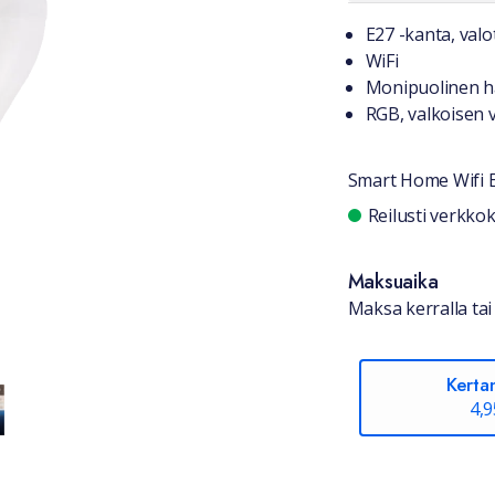
Tuotteest
E27 -kanta, val
WiFi
Monipuolinen ha
RGB, valkoisen 
Smart Home Wifi 
Saatavuu
Reilusti verkk
Maksuaika
Maksa kerralla tai 
Kerta
4,9