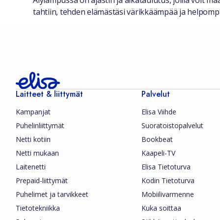
Älylampussa on ajastin ja aikataulutus, joilla voit mä
tahtiin, tehden elämästäsi värikkäämpää ja helpomp
Laitteet & liittymät
Palvelut
Kampanjat
Elisa Viihde
Puhelinliittymät
Suoratoistopalvelut
Netti kotiin
Bookbeat
Netti mukaan
Kaapeli-TV
Laitenetti
Elisa Tietoturva
Prepaid-liittymät
Kodin Tietoturva
Puhelimet ja tarvikkeet
Mobiilivarmenne
Tietotekniikka
Kuka soittaa