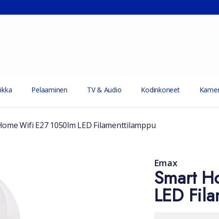
ikka
Pelaaminen
TV & Audio
Kodinkoneet
Kamer
ome Wifi E27 1050lm LED Filamenttilamppu
Emax
Smart H
LED Fila