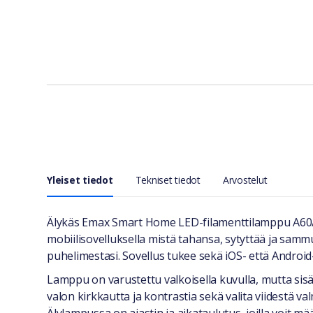
Yleiset tiedot
Tekniset tiedot
Arvostelut
Yleiset tiedot
Älykäs Emax Smart Home LED-filamenttilamppu A60/E
mobiilisovelluksella mistä tahansa, sytyttää ja sam
puhelimestasi. Sovellus tukee sekä iOS- että Android-
Lamppu on varustettu valkoisella kuvulla, mutta sis
valon kirkkautta ja kontrastia sekä valita viidestä valm