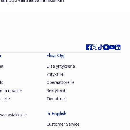
sa lamppu vaihtaa väriä musiikin
a
Elisa Oyj
ma
Elisa yrityksenä
Yrityksille
it
Operaattoreille
le ja nuorille
Rekrytointi
pselle
Tiedotteet
In English
san asiakkaille
Customer Service