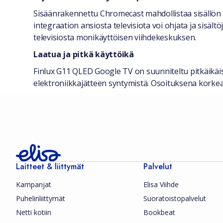
Sisäänrakennettu Chromecast mahdollistaa sisällön p
integraation ansiosta televisiota voi ohjata ja sisäl
televisiosta monikäyttöisen viihdekeskuksen.
Laatua ja pitkä käyttöikä
Finlux G11 QLED Google TV on suunniteltu pitkäikäi
elektroniikkajätteen syntymistä. Osoituksena korkea
Laitteet & liittymät
Palvelut
Kampanjat
Elisa Viihde
Puhelinliittymät
Suoratoistopalvelut
Netti kotiin
Bookbeat