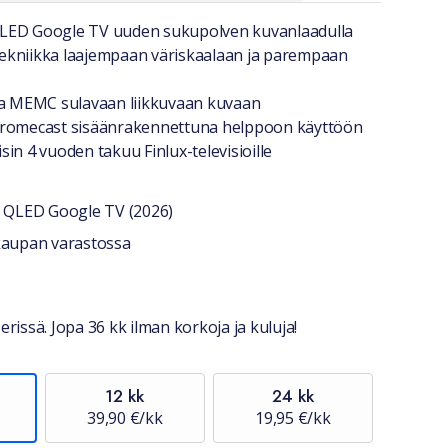
a lyhyesti
LED Google TV uuden sukupolven kuvanlaadulla
ekniikka laajempaan väriskaalaan ja parempaan
ja MEMC sulavaan liikkuvaan kuvaan
hromecast sisäänrakennettuna helppoon käyttöön
in 4 vuoden takuu Finlux-televisioille
 QLED Google TV (2026)
stiedot
okaupan varastossa
erissä. Jopa 36 kk ilman korkoja ja kuluja!
12 kk
24 kk
39,90 €/kk
19,95 €/kk