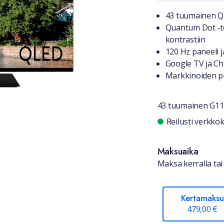
Tuotteest
43 tuumainen Q
Quantum Dot -t
kontrastiin
120 Hz paneeli 
Google TV ja C
Markkinoiden pis
43 tuumainen G11
Saatavuu
Reilusti verkk
Maksuaika
Maksa kerralla tai 
Kertamaksu
479,00 €