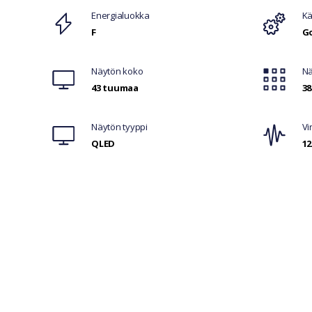
Ominaisuudet
Energialuokka
Kä
F
G
Näytön koko
Nä
43 tuumaa
38
Näytön tyyppi
Vi
QLED
12