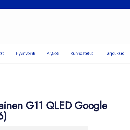
at
Hyvinvointi
Älykoti
Kunnostetut
Tarjoukset
ainen G11 QLED Google
6)