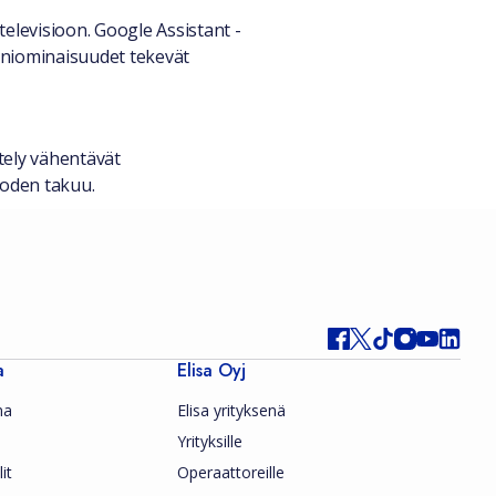
elevisioon. Google Assistant -
ääniominaisuudet tekevät
tely vähentävät
uoden takuu.
a
Elisa Oyj
ma
Elisa yrityksenä
Yrityksille
it
Operaattoreille