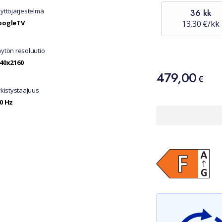
yttöjärjestelmä
36 kk
oogleTV
13,30 €/kk
ytön resoluutio
40x2160
Hinta
479,00
479,00 €
€
rkistystaajuus
0 Hz