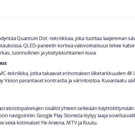
ödyntää Quantum Dot -tekniikkaa, joka tuottaa laajemman s
auksissa. QLED-paneelin korkea valovoimaisuus tekee katsel
irkas, luonnollinen ja yksityiskohtainen kuva.
mus
C-tekniikka, jotka takaavat erinomaisen liiketarkkuuden 4K UH
 Vision parantavat kontrastia ja värintoistoa. Kuvanlaatu säil
oratoistopalvelujen sisällöt yhteen selkeään käyttöliittymään
oon navigointiin. Google Play Storesta löytyy laaja sovellusv
ube sekä kotimaiset Yle Areena, MTV ja Ruutu.