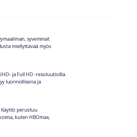
ävymaailman, syvemmät
usta miellyttävää myös
D- ja Full HD -resoluutioilla.
yy luonnollisena ja
. Käyttö perustuu
alikoima, kuten HBOmax,