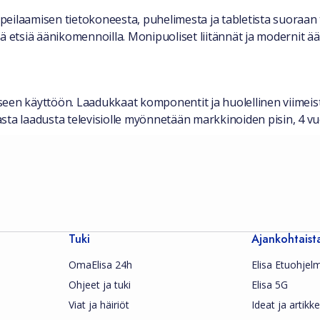
eilaamisen tietokoneesta, puhelimesta ja tabletista suoraan t
töjä etsiä äänikomennoilla. Monipuoliset liitännät ja modernit 
seen käyttöön. Laadukkaat komponentit ja huolellinen viimeis
sta laadusta televisiolle myönnetään markkinoiden pisin, 4 v
Tuki
Ajankohtaist
OmaElisa 24h
Elisa Etuohjel
Ohjeet ja tuki
Elisa 5G
Viat ja häiriöt
Ideat ja artikkel