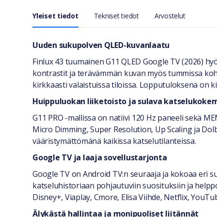
Yleiset tiedot
Tekniset tiedot
Arvostelut
Yleiset tiedot
Uuden sukupolven QLED-kuvanlaatu
Finlux 43 tuumainen G11 QLED Google TV (2026) hy
kontrastit ja terävämmän kuvan myös tummissa koht
kirkkaasti valaistuissa tiloissa. Lopputuloksena on k
Huippuluokan liiketoisto ja sulava katselukoke
G11 PRO -mallissa on natiivi 120 Hz paneeli sekä MEM
Micro Dimming, Super Resolution, Up Scaling ja Dolby
vääristymättömänä kaikissa katselutilanteissa.
Google TV ja laaja sovellustarjonta
Google TV on Android TV:n seuraaja ja kokoaa eri su
katseluhistoriaan pohjautuviin suosituksiin ja helpp
Disney+, Viaplay, Cmore, Elisa Viihde, Netflix, YouT
Älykästä hallintaa ja monipuoliset liitännät