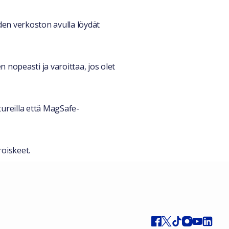
den verkoston avulla löydät
 nopeasti ja varoittaa, jos olet
tureilla että MagSafe-
roiskeet.