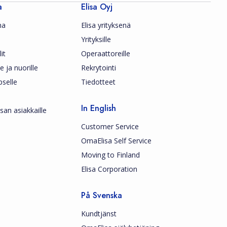
a
Elisa Oyj
ma
Elisa yrityksenä
Yrityksille
it
Operaattoreille
le ja nuorille
Rekrytointi
pselle
Tiedotteet
In English
san asiakkaille
Customer Service
OmaElisa Self Service
Moving to Finland
Elisa Corporation
På Svenska
Kundtjänst