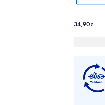
Hinta
34,90
34,90 €
€