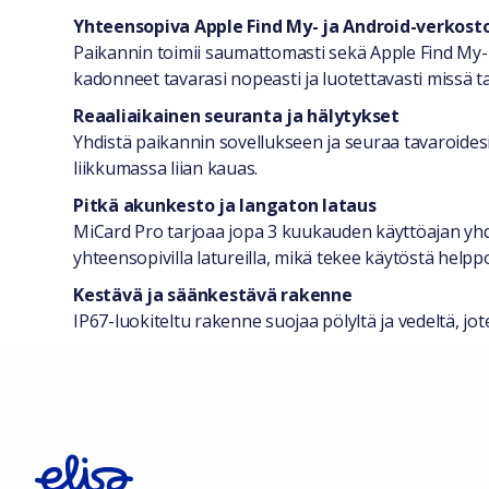
Yhteensopiva Apple Find My- ja Android-verkost
Paikannin toimii saumattomasti sekä Apple Find My- e
kadonneet tavarasi nopeasti ja luotettavasti missä t
Reaaliaikainen seuranta ja hälytykset
Yhdistä paikannin sovellukseen ja seuraa tavaroidesi 
liikkumassa liian kauas.
Pitkä akunkesto ja langaton lataus
MiCard Pro tarjoaa jopa 3 kuukauden käyttöajan yhdell
yhteensopivilla latureilla, mikä tekee käytöstä helppo
Kestävä ja säänkestävä rakenne
IP67-luokiteltu rakenne suojaa pölyltä ja vedeltä, jo