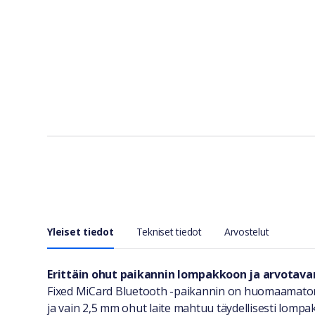
Yleiset tiedot
Tekniset tiedot
Arvostelut
Yleiset tiedot
Erittäin ohut paikannin lompakkoon ja arvotavar
Fixed MiCard Bluetooth -paikannin on huomaamaton 
ja vain 2,5 mm ohut laite mahtuu täydellisesti lompak