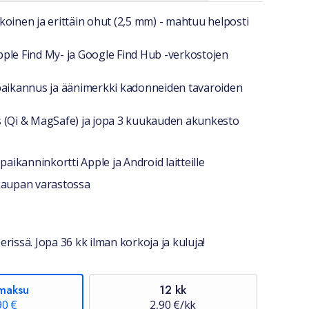
a lyhyesti
koinen ja erittäin ohut (2,5 mm) - mahtuu helposti
ple Find My- ja Google Find Hub -verkostojen
paikannus ja äänimerkki kadonneiden tavaroiden
 (Qi & MagSafe) ja jopa 3 kuukauden akunkesto
aikanninkortti Apple ja Android laitteille
stiedot
okaupan varastossa
erissä. Jopa 36 kk ilman korkoja ja kuluja!
maksu
12 kk
90 €
2,90 €/kk