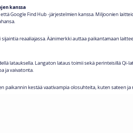
ojen kanssa
ttä Google Find Hub -järjestelmien kanssa. Miljoonien laittei
ahansa.
sijaintia reaaliajassa. Äänimerkki auttaa paikantamaan laitteen
ä latauksella. Langaton lataus toimii sekä perinteisillä Qi-la
a ja vaivatonta.
ten paikannin kestää vaativampia olosuhteita, kuten sateen ja 