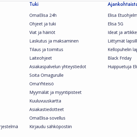
Tuki
Ajankohtaist
OmaElisa 24h
Elisa Etuohjel
Ohjeet ja tuki
Elisa 5G
Viat ja häiriöt
Ideat ja artikkel
Laskutus ja maksaminen
Liittymät lapsil
Tilaus ja toimitus
Kellopuhelin la
Laiteohjeet
Black Friday
Asiakaspalvelun yhteystiedot
Huippuetuja Eli
Soita Omagurulle
OmaYhteisö
Myymälät ja myyntipisteet
Kuuluvuuskartta
Asiakastiedotteet
OmaElisa-sovellus
ärjestelmä
Kirjaudu sähköpostiin