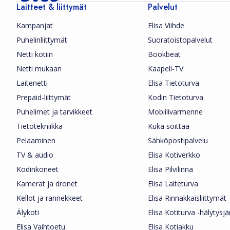
Laitteet & liittymät
Palvelut
Kampanjat
Elisa Viihde
Puhelinliittymät
Suoratoistopalvelut
Netti kotiin
Bookbeat
Netti mukaan
Kaapeli-TV
Laitenetti
Elisa Tietoturva
Prepaid-liittymät
Kodin Tietoturva
Puhelimet ja tarvikkeet
Mobiilivarmenne
Tietotekniikka
Kuka soittaa
Pelaaminen
Sähköpostipalvelu
TV & audio
Elisa Kotiverkko
Kodinkoneet
Elisa Pilvilinna
Kamerat ja dronet
Elisa Laiteturva
Kellot ja rannekkeet
Elisa Rinnakkaisliittymät
Älykoti
Elisa Kotiturva -hälytysj
Elisa Vaihtoetu
Elisa Kotiakku