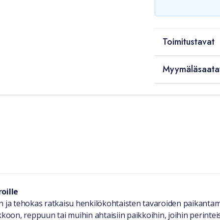
Toimitustavat
Myymäläsaata
oille
ja tehokas ratkaisu henkilökohtaisten tavaroiden paikantam
koon, reppuun tai muihin ahtaisiin paikkoihin, joihin perinteis