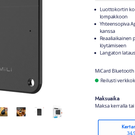
Tuotteest
Luottokortin ko
lompakkoon
Yhteensopiva Ap
kanssa
Reaaliaikainen 
löytämiseen
Langaton lataus
MiCard Bluetooth p
Saatavuu
Reilusti verkk
Maksuaika
Maksa kerralla tai 
Kerta
34,