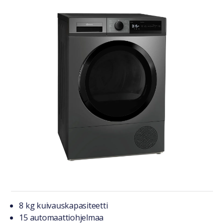
Tuotteesta lyhyesti
8 kg kuivauskapasiteetti
15 automaattiohjelmaa