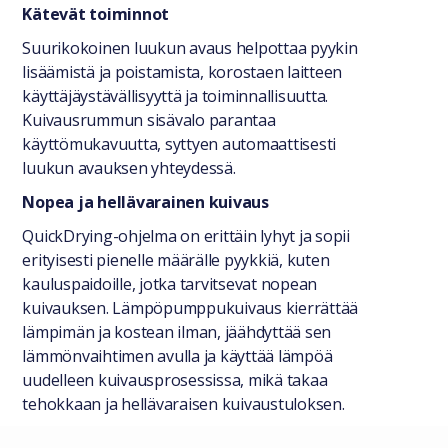
Kätevät toiminnot
Suurikokoinen luukun avaus helpottaa pyykin
lisäämistä ja poistamista, korostaen laitteen
käyttäjäystävällisyyttä ja toiminnallisuutta.
Kuivausrummun sisävalo parantaa
käyttömukavuutta, syttyen automaattisesti
luukun avauksen yhteydessä.
Nopea ja hellävarainen kuivaus
QuickDrying-ohjelma on erittäin lyhyt ja sopii
erityisesti pienelle määrälle pyykkiä, kuten
kauluspaidoille, jotka tarvitsevat nopean
kuivauksen. Lämpöpumppukuivaus kierrättää
lämpimän ja kostean ilman, jäähdyttää sen
lämmönvaihtimen avulla ja käyttää lämpöä
uudelleen kuivausprosessissa, mikä takaa
tehokkaan ja hellävaraisen kuivaustuloksen.