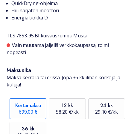
QuickDrying-ohjelma
Hiiliharjaton moottori
Energialuokka D
TLS 7853-95 BI kuivausrumpu Musta
Saatavuustiedot
Vain muutama jäljellä verkkokaupassa, toimi
nopeasti
Maksuaika
Maksa kerralla tai erissä. Jopa 36 kk ilman korkoja ja
kuluja!
Kertamaksu
12 kk
24 kk
699,00 €
58,20 €/kk
29,10 €/kk
36 kk