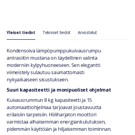
Yleiset tiedot
Tekniset tiedot
Arvostelut
Yleiset tiedot
Kondensoiva lämpöpumppukuivausrumpu
antrasiitin mustana on täydellinen valinta
moderniin kylpyhuoneeseen. Sen elegantti
viimeistely sulautuu saumattomasti
nykyaikaiseen sisustukseen.
Suuri kapasiteetti ja monipuoliset ohjelmat
Kuivausrummun 8 kg kapasiteetti ja 15
automaattiohjelmaa tarjoavat joustavuutta
erilaisiin tarpeisiin. Hiiliharjaton moottori
varmistaa alhaisemman energiankulutuksen,
pidemmän käyttöiän ja hiljaisemman toiminnan.