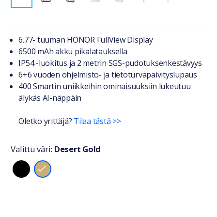
Tuotteesta lyhyesti
6.77- tuuman HONOR FullView Display
6500 mAh akku pikalatauksella
IP54 -luokitus ja 2 metrin SGS-pudotuksenkestävyys
6+6 vuoden ohjelmisto- ja tietoturvapäivityslupaus
400 Smartin uniikkeihin ominaisuuksiin lukeutuu
älykäs AI-näppäin
Oletko yrittäjä?
Tilaa tästä >>
Valittu väri:
Desert Gold
Valitse väri
Saatavuustiedot