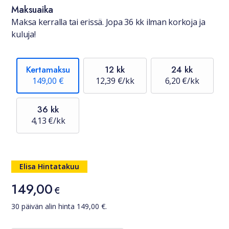
Maksuaika
Maksa kerralla tai erissä. Jopa 36 kk ilman korkoja ja
kuluja!
Kertamaksu
12 kk
24 kk
149,00 €
12,39 €/kk
6,20 €/kk
36 kk
4,13 €/kk
Hinta
Elisa Hintatakuu
149,00
149,00 €
€
30 päivän alin hinta
149,00
€.