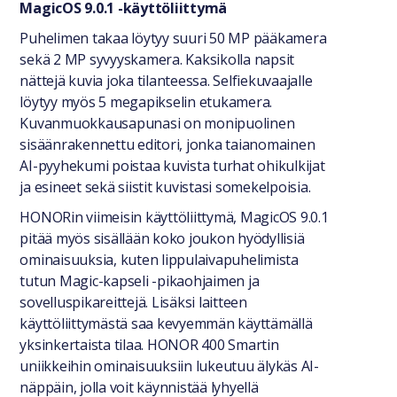
MagicOS 9.0.1 -käyttöliittymä
Puhelimen takaa löytyy suuri 50 MP pääkamera
sekä 2 MP syvyyskamera. Kaksikolla napsit
nättejä kuvia joka tilanteessa. Selfiekuvaajalle
löytyy myös 5 megapikselin etukamera.
Kuvanmuokkausapunasi on monipuolinen
sisäänrakennettu editori, jonka taianomainen
AI-pyyhekumi poistaa kuvista turhat ohikulkijat
ja esineet sekä siistit kuvistasi somekelpoisia.
HONORin viimeisin käyttöliittymä, MagicOS 9.0.1
pitää myös sisällään koko joukon hyödyllisiä
ominaisuuksia, kuten lippulaivapuhelimista
tutun Magic-kapseli -pikaohjaimen ja
sovelluspikareittejä. Lisäksi laitteen
käyttöliittymästä saa kevyemmän käyttämällä
yksinkertaista tilaa. HONOR 400 Smartin
uniikkeihin ominaisuuksiin lukeutuu älykäs AI-
näppäin, jolla voit käynnistää lyhyellä