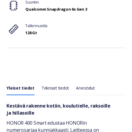
Suoritin
Qualcomm Snapdragon 6s Gen 3
Tallennustila
128 Gt
Yleiset tiedot
Tekniset tiedot
Arvostelut
Yleiset tiedot
Kestävä rakenne kotiin, koulutielle, raksoille
ja hillasoille
HONOR 400 Smart edustaa HONORin
numerosarjaa kunniakkaasti. Laitteessa on