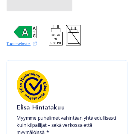
10
-
30
W
(avautuu uudessa välilehdessä)
Tuoteseloste
USB PD
Elisa Hintatakuu
Myymme puhelimet vähintään yhtä edullisesti
kuin kilpailijat – sekä verkossa että
myymälöissä. *