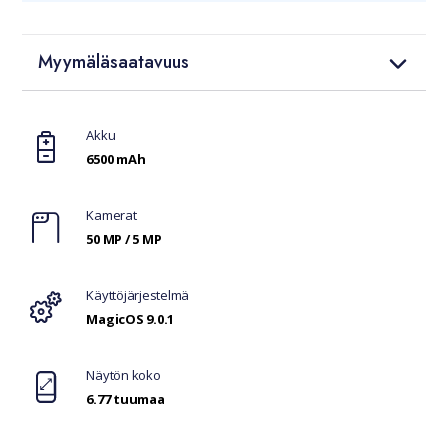
Myymäläsaatavuus
Ominaisuudet
Akku
6500 mAh
Kamerat
50 MP / 5 MP
Käyttöjärjestelmä
MagicOS 9.0.1
Näytön koko
6.77 tuumaa