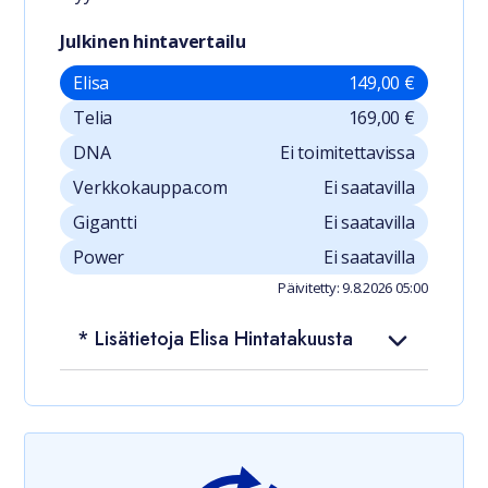
Julkinen hintavertailu
Elisa
149,00 €
Telia
169,00 €
DNA
Ei toimitettavissa
Verkkokauppa.com
Ei saatavilla
Gigantti
Ei saatavilla
Power
Ei saatavilla
Päivitetty: 9.8.2026 05:00
* Lisätietoja Elisa Hintatakuusta