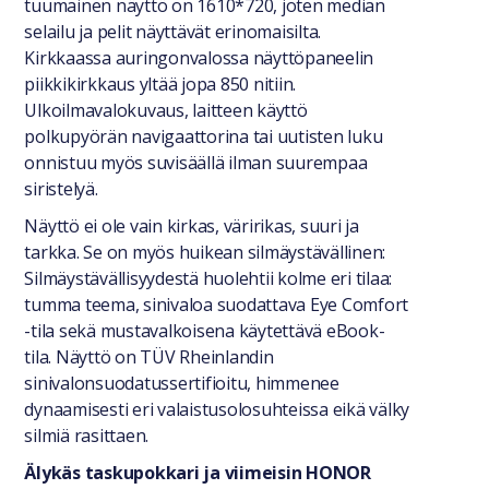
tuumainen näyttö on 1610*720, joten median
selailu ja pelit näyttävät erinomaisilta.
Kirkkaassa auringonvalossa näyttöpaneelin
piikkikirkkaus yltää jopa 850 nitiin.
Ulkoilmavalokuvaus, laitteen käyttö
polkupyörän navigaattorina tai uutisten luku
onnistuu myös suvisäällä ilman suurempaa
siristelyä.
Näyttö ei ole vain kirkas, väririkas, suuri ja
tarkka. Se on myös huikean silmäystävällinen:
Silmäystävällisyydestä huolehtii kolme eri tilaa:
tumma teema, sinivaloa suodattava Eye Comfort
-tila sekä mustavalkoisena käytettävä eBook-
tila. Näyttö on TÜV Rheinlandin
sinivalonsuodatussertifioitu, himmenee
dynaamisesti eri valaistusolosuhteissa eikä välky
silmiä rasittaen.
Älykäs taskupokkari ja viimeisin HONOR