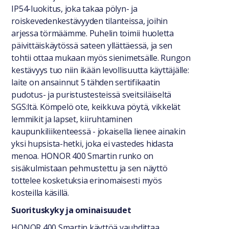
IP54-luokitus, joka takaa pölyn- ja
roiskevedenkestävyyden tilanteissa, joihin
arjessa törmäämme. Puhelin toimii huoletta
päivittäiskäytössä sateen yllättäessä, ja sen
tohtii ottaa mukaan myös sienimetsälle. Rungon
kestävyys tuo niin ikään levollisuutta käyttäjälle:
laite on ansainnut 5 tähden sertifikaatin
pudotus- ja puristustesteissä sveitsiläiseltä
SGS:ltä. Kömpelö ote, keikkuva pöytä, vikkelät
lemmikit ja lapset, kiiruhtaminen
kaupunkiliikenteessä - jokaisella lienee ainakin
yksi hupsista-hetki, joka ei vastedes hidasta
menoa. HONOR 400 Smartin runko on
sisäkulmistaan pehmustettu ja sen näyttö
tottelee kosketuksia erinomaisesti myös
kosteilla käsillä.
Suorituskyky ja ominaisuudet
HONOR 400 Smartin käyttöä vauhdittaa