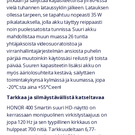
pitkään ja säilyttää kapasiteettinsa yli 80%:ssa
vielä tuhannen lataussyklin jälkeen. Latauksen
ollessa tarpeen, se tapahtuu nopeasti 35 W
pikalatauksella, jolla akku täyttyy reippaasti
noin puolessatoista tunnissa. Suuri akku
mahdollistaa muun muassa 26 tuntia
yhtäjaksoista videosuoratoistoa ja
virranhallintajärjestelmän ansiosta puhelin
pärjää muutoinkin käytössäsi reilusti yli toista
päivää. Suuren kapasiteetin lisäksi akku on
myös ääriolosuhteita kestävä, säilyttäen
toimintakykynsä kylmässä ja kuumassa, jopa
-20°C:sta aina +55°C:een!
Tarkkaa ja silmäystävällistä katseltavaa
HONOR 400 Smartin suuri HD-näyttö on
kerrassaan monipuolinen: virkistystaajuus on
jopa 120 Hz ja sen tyypillinen kirkkaus on
hulppeat 700 nitiä. Tarkkuudeltaan 6,77-