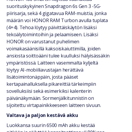
suorituskykyinen Snapdragon 6s Gen 3 -5G-
piirisarja, sekä 4 gigatavua RAM-muistia, jonka
määrän voi HONOR RAM Turbon avulla tuplata
(4+4). Tehoa löytyy päivittäiskäytön lisäksi
tekoälytoimintoihin ja pelaamiseen. Lisäksi
HONOR on varustanut puhelimen
voimakasäänisillä kaksoiskaiuttimilla, joiden
ansiosta soittoääni tulee kuulluksi hälyisässäkin
ympäristössä. Laitteen vasemmalta kyljeltä
löytyy AI-mobiiliavustajan herättävä
lisätoimintonäppäin, josta pääset
kertapainalluksella pikareittiä tärkeimpiin
sovelluksiisi sekä esimerkiksi kalenterin
päivänäkymään. Sormenjälkitunnistin on
sijoitettu virtapainikkeeseen laitteen sivuun.
Valtava ja paljon kestävä akku
Luokkansa suurin 6500 mAh akku kestää