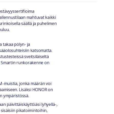
stävyyssertifioima
tallennustilaan mahtuvat kaikki
urinkoisella säällä ja puhelimen
uuluu.
 takaa pölyn- ja
 sääolosuhteisiin katsomatta.
tustesteissä sveitsiläiseltä
600 Smartin runkorakenne on
M-muistia, jonka määrän voi
elaamiseen. Lisäksi HONOR on
in ympäristössä.
an päivittäiskäyttöäsi lyhyellä-,
 sisäisiin pikatoimintoihin,