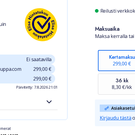
Saatavuu
Reilusti verkk
uin
Maksuaika
Maksa kerralla tai 
Kertamaksu
Ei saatavilla
299,00 €
auppa.com
299,00 €
299,00 €
36 kk
8,30 €/kk
Päivitetty: 7.8.2026 21:01
Asiakasetu
Kirjaudu tästä
o
merat