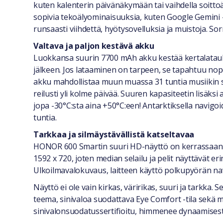
kuten kalenterin päivänäkymään tai vaihdella soittoää
sopivia tekoälyominaisuuksia, kuten Google Gemini 
runsaasti viihdettä, hyötysovelluksia ja muistoja. Sor
Valtava ja paljon kestävä akku
Luokkansa suurin 7700 mAh akku kestää kertalatauksel
jälkeen. Jos lataaminen on tarpeen, se tapahtuu nope
akku mahdollistaa muun muassa 31 tuntia musiikin su
reilusti yli kolme päivää. Suuren kapasiteetin lisäk
jopa -30°C:sta aina +50°C:een! Antarktiksella navigoid
tuntia.
Tarkkaa ja silmäystävällistä katseltavaa
HONOR 600 Smartin suuri HD-näyttö on kerrassaan m
1592 x 720, joten median selailu ja pelit näyttävät e
Ulkoilmavalokuvaus, laitteen käyttö polkupyörän nav
Näyttö ei ole vain kirkas, väririkas, suuri ja tarkka.
teema, sinivaloa suodattava Eye Comfort -tila sekä 
sinivalonsuodatussertifioitu, himmenee dynaamisesti 