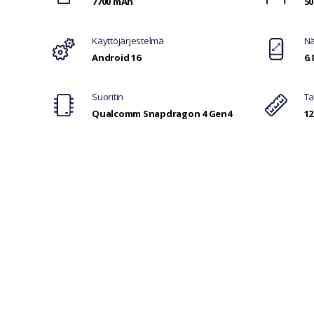
7700 mAh
50
Käyttöjärjestelmä
Nä
Android 16
6.
Suoritin
Ta
Qualcomm Snapdragon 4 Gen4
12