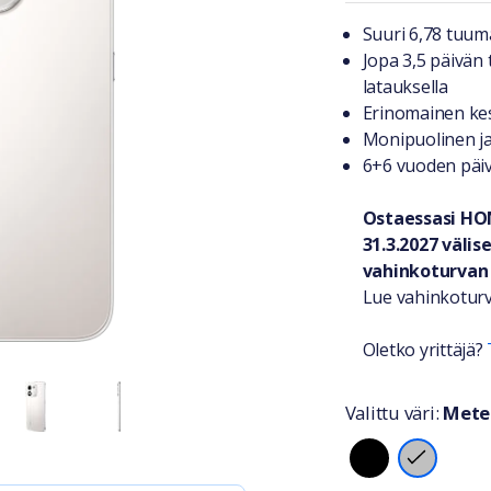
Tuotteest
Suuri 6,78 tuum
Jopa 3,5 päivän
latauksella
Erinomainen kes
Monipuolinen j
6+6 vuoden päiv
Ostaessasi HO
31.3.2027 väli
vahinkoturvan 
Lue vahinkoturv
Oletko yrittäjä?
Valittu väri:
Meteo
Valitse vä