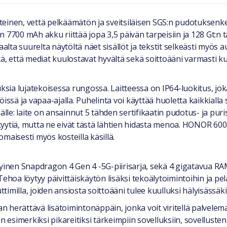
nen, vettä pelkäämätön ja sveitsiläisen SGS:n pudotuksenke
 7700 mAh akku riittää jopa 3,5 päivän tarpeisiin ja 128 Gt:n 
alta suurelta näytöltä näet sisällöt ja tekstit selkeästi myös a
ä, että mediat kuulostavat hyvältä sekä soittoääni varmasti k
ia lujatekoisessa rungossa. Laitteessa on IP64-luokitus, joka
issä ja vapaa-ajalla. Puhelinta voi käyttää huoletta kaikkialla
lle: laite on ansainnut 5 tähden sertifikaatin pudotus- ja puris
aa kyytiä, mutta ne eivät tästä lähtien hidasta menoa. HONOR 
maisesti myös kosteilla käsillä.
inen Snapdragon 4 Gen 4 -5G-piirisarja, sekä 4 gigatavua RA
hoa löytyy päivittäiskäytön lisäksi tekoälytoimintoihin ja p
imilla, joiden ansiosta soittoääni tulee kuulluksi hälyisässäk
n herättävä lisätoimintonäppäin, jonka voit viritellä palvelema
pin esimerkiksi pikareitiksi tärkeimpiin sovelluksiin, sovellusten