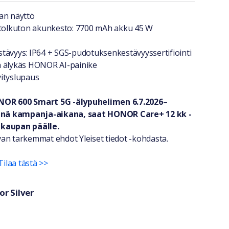
a lyhyesti
an näyttö
 tolkuton akunkesto: 7700 mAh akku 45 W
tävyys: IP64 + SGS-pudotuksenkestävyyssertifiointi
a älykäs HONOR AI-painike
ityslupaus
NOR 600 Smart 5G -älypuhelimen 6.7.2026–
senä kampanja-aikana, saat HONOR Care+ 12 kk -
kaupan päälle.
an tarkemmat ehdot Yleiset tiedot -kohdasta.
Tilaa tästä >>
r Silver
ri