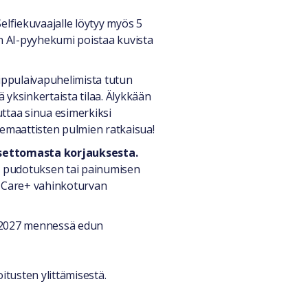
elfiekuvaajalle löytyy myös 5
 AI-pyyhekumi poistaa kuvista
lippulaivapuhelimista tutun
 yksinkertaista tilaa. Älykkään
ttaa sinua esimerkiksi
atemaattisten pulmien ratkaisua!
ksettomasta korjauksesta.
n, pudotuksen tai painumisen
R Care+ vahinkoturvan
.3.2027 mennessä edun
itusten ylittämisestä.