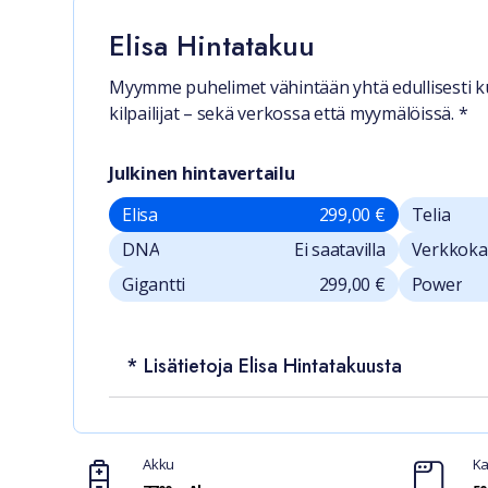
Elisa Hintatakuu
Myymme puhelimet vähintään yhtä edullisesti k
kilpailijat – sekä verkossa että myymälöissä. *
Julkinen hintavertailu
Elisa
299,00 €
Telia
DNA
Ei saatavilla
Verkkok
Gigantti
299,00 €
Power
* Lisätietoja Elisa Hintatakuusta
Ominaisuudet
Akku
Ka