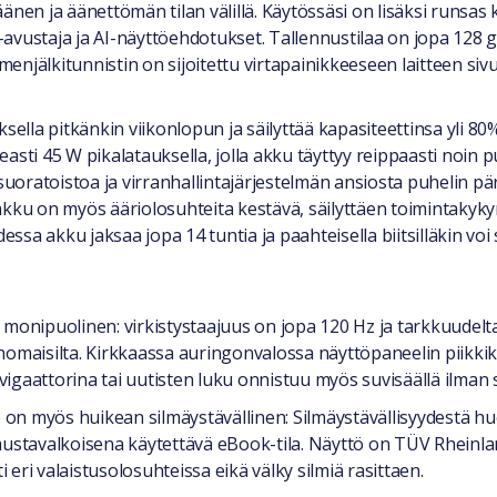
nen ja äänettömän tilan välillä. Käytössäsi on lisäksi runsas ka
-avustaja ja AI-näyttöehdotukset. Tallennustilaa on jopa 128
menjälkitunnistin on sijoitettu virtapainikkeeseen laitteen siv
la pitkänkin viikonlopun ja säilyttää kapasiteettinsa yli 80%:
asti 45 W pikalatauksella, jolla akku täyttyy reippaasti noin p
oratoistoa ja virranhallintajärjestelmän ansiosta puhelin pä
si akku on myös ääriolosuhteita kestävä, säilyttäen toimintaky
essa akku jaksaa jopa 14 tuntia ja paahteisella biitsilläkin voi 
onipuolinen: virkistystaajuus on jopa 120 Hz ja tarkkuudel
rinomaisilta. Kirkkaassa auringonvalossa näyttöpaneelin piikkiki
igaattorina tai uutisten luku onnistuu myös suvisäällä ilman 
 Se on myös huikean silmäystävällinen: Silmäystävällisyydestä hu
mustavalkoisena käytettävä eBook-tila. Näyttö on TÜV Rheinla
eri valaistusolosuhteissa eikä välky silmiä rasittaen.