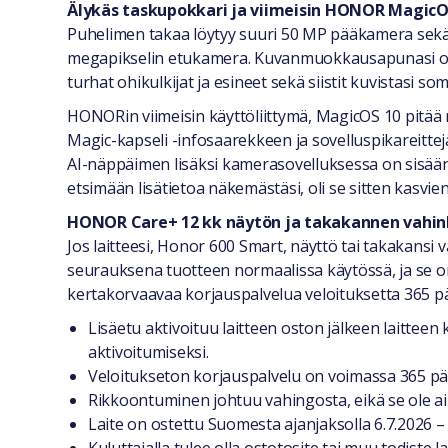
Älykäs taskupokkari ja viimeisin HONOR MagicO
Puhelimen takaa löytyy suuri 50 MP pääkamera sekä a
megapikselin etukamera. Kuvanmuokkausapunasi on 
turhat ohikulkijat ja esineet sekä siistit kuvistasi so
HONORin viimeisin käyttöliittymä, MagicOS 10 pitää 
Magic-kapseli -infosaarekkeen ja sovelluspikareittejä
AI-näppäimen lisäksi kamerasovelluksessa on sisää
etsimään lisätietoa näkemästäsi, oli se sitten kasvi
HONOR Care+ 12 kk näytön ja takakannen vahinko
Jos laitteesi, Honor 600 Smart, näyttö tai takakan
seurauksena tuotteen normaalissa käytössä, ja se o
kertakorvaavaa korjauspalvelua veloituksetta 365 pä
Lisäetu aktivoituu laitteen oston jälkeen laittee
aktivoitumiseksi.
Veloitukseton korjauspalvelu on voimassa 365 pä
Rikkoontuminen johtuu vahingosta, eikä se ole aihe
Laite on ostettu Suomesta ajanjaksolla 6.7.2026 – 
Kuluttajalla tulee olla ostotosite tai muu todiste l