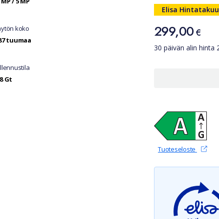
 MP / 5 MP
Hinta
Elisa Hintatakuu
299,00
299,00 €
ytön koko
€
87 tuumaa
30 päivän alin hinta
llennustila
8 Gt
(avautu
Tuoteseloste