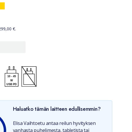
299,00
€.
10
-
45
W
USB PD
u uudessa välilehdessä)
Haluatko tämän laitteen edullisemmin?
Elisa Vaihtoetu antaa reilun hyvityksen
vanhasta puhelimesta, tabletista tai