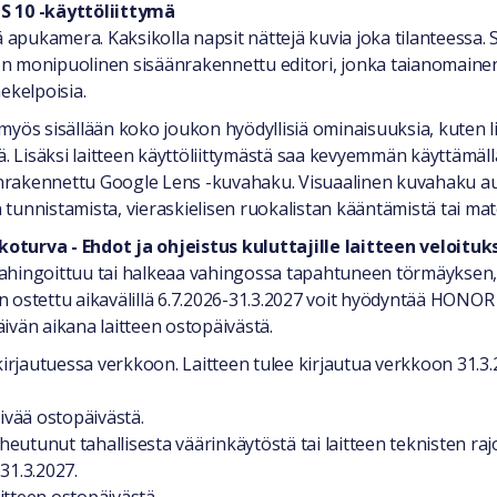
S 10 -käyttöliittymä
pukamera. Kaksikolla napsit nättejä kuvia joka tilanteessa. S
monipuolinen sisäänrakennettu editori, jonka taianomainen
mekelpoisia.
myös sisällään koko joukon hyödyllisiä ominaisuuksia, kuten 
. Lisäksi laitteen käyttöliittymästä saa kevyemmän käyttämällä
nrakennettu Google Lens -kuvahaku. Visuaalinen kuvahaku au
en tunnistamista, vieraskielisen ruokalistan kääntämistä tai m
turva - Ehdot ja ohjeistus kuluttajille laitteen veloitu
si vahingoittuu tai halkeaa vahingossa tapahtuneen törmäykse
n ostettu aikavälillä 6.7.2026-31.3.2027 voit hyödyntää HONO
ivän aikana laitteen ostopäivästä.
n kirjautuessa verkkoon. Laitteen tulee kirjautua verkkoon 31
ivää ostopäivästä.
utunut tahallisesta väärinkäytöstä tai laitteen teknisten rajo
31.3.2027.
aitteen ostopäivästä.