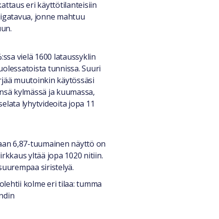
ttaus eri käyttötilanteisiin
 gigatavua, jonne mahtuu
uun.
ssa vielä 1600 lataussyklin
uolessatoista tunnissa. Suuri
rjää muutoinkin käytössäsi
kynsä kylmässä ja kuumassa,
selata lyhytvideoita jopa 11
taan 6,87-tuumainen näyttö on
rkkaus yltää jopa 1020 nitiin.
suurempaa siristelyä.
olehtii kolme eri tilaa: tumma
ndin