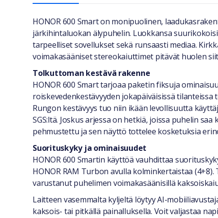
Yleiset tiedot
HONOR 600 Smart on monipuolinen, laadukasrakentei
järkihintaluokan älypuhelin. Luokkansa suurikokoisin
tarpeelliset sovellukset sekä runsaasti mediaa. Kirkka
voimakasääniset stereokaiuttimet pitävät huolen siit
Tolkuttoman kestävä rakenne
HONOR 600 Smart tarjoaa paketin fiksuja ominaisuuks
roiskevedenkestävyyden jokapäiväisissä tilanteissa tö
Rungon kestävyys tuo niin ikään levollisuutta käyttäjä
SGS:ltä. Joskus arjessa on hetkiä, joissa puhelin s
pehmustettu ja sen näyttö tottelee kosketuksia erino
Suorituskyky ja ominaisuudet
HONOR 600 Smartin käyttöä vauhdittaa suorituskyky
HONOR RAM Turbon avulla kolminkertaistaa (4+8). Te
varustanut puhelimen voimakasäänisillä kaksoiskaiutt
Laitteen vasemmalta kyljeltä löytyy AI-mobiiliavustaja
kaksois- tai pitkällä painalluksella. Voit valjastaa na