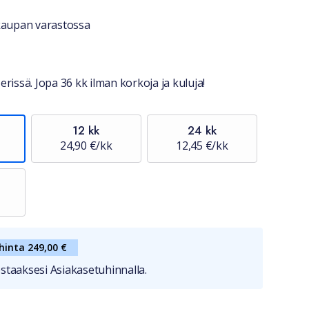
stiedot
okaupan varastossa
erissä. Jopa 36 kk ilman korkoja ja kuluja!
12 kk
24 kk
24,90 €/kk
12,45 €/kk
hinta 249,00 €
staaksesi Asiakasetuhinnalla.