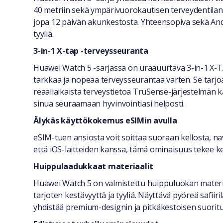
Yleiset tiedot
40 metriin sekä ympärivuorokautisen terveydentilan 
jopa 12 päivän akunkestosta. Yhteensopiva sekä Andro
tyyliä.
3-in-1 X-tap -terveysseuranta
Huawei Watch 5 -sarjassa on uraauurtava 3-in-1 X-TA
tarkkaa ja nopeaa terveysseurantaa varten. Se tarj
reaaliaikaista terveystietoa TruSense-järjestelmän ka
sinua seuraamaan hyvinvointiasi helposti.
Älykäs käyttökokemus eSIMin avulla
eSIM-tuen ansiosta voit soittaa suoraan kellosta, n
että iOS-laitteiden kanssa, tämä ominaisuus tekee 
Huippulaadukkaat materiaalit
Huawei Watch 5 on valmistettu huippuluokan materia
tarjoten kestävyyttä ja tyyliä. Näyttävä pyöreä safiir
yhdistää premium-designin ja pitkäkestoisen suorit