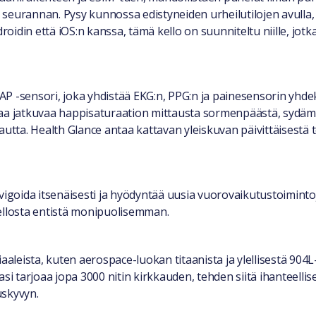
seurannan. Pysy kunnossa edistyneiden urheilutilojen avulla, s
idin että iOS:n kanssa, tämä kello on suunniteltu niille, jotk
P -sensori, joka yhdistää EKG:n, PPG:n ja painesensorin yhdek
oaa jatkuvaa happisaturaation mittausta sormenpäästä, sydäme
utta. Health Glance antaa kattavan yleiskuvan päivittäisestä t
avigoida itsenäisesti ja hyödyntää uusia vuorovaikutustoimint
kellosta entistä monipuolisemman.
aleista, kuten aerospace-luokan titaanista ja ylellisestä 90
ilasi tarjoaa jopa 3000 nitin kirkkauden, tehden siitä ihanteell
uskyvyn.