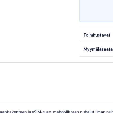
Toimitustavat
Myymäläsaata
taanirakenteen ja eSIM-tuen, mahdollistaen puhelut ilman puh