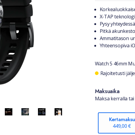
Tuotteest
Korkealuokkaise
X-TAP teknologi
Pysy yhteydessä
Pitkä akunkest
Ammatitason ur
Yhteensopiva iOS
Watch 5 46mm Mu
Saatavuu
Rajoitetusti jäl
Maksuaika
Maksa kerralla tai 
Kertamaksu
449,00 €