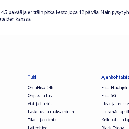
4,5 päivää ja erittäin pitkä kesto jopa 12 päivää. Näin pysyt y
itteiden kanssa.
Tuki
Ajankohtaist
OmaElisa 24h
Elisa Etuohjel
Ohjeet ja tuki
Elisa 5G
Viat ja häiriöt
Ideat ja artikkel
Laskutus ja maksaminen
Liittymät lapsil
Tilaus ja toimitus
Kellopuhelin la
Laiteohjeet
Black Friday